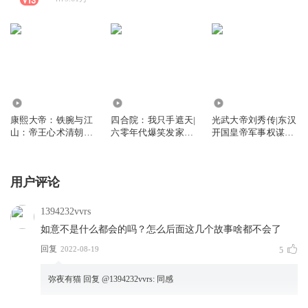
4.36万
62.58万
6737
康熙大帝：铁腕与江
四合院：我只手遮天|
光武大帝刘秀传|东汉
山：帝王心术清朝康
六零年代爆笑发家致
开国皇帝军事权谋星
熙王朝九子夺嫡
富秦淮茹
汉灿烂原型
用户评论
1394232vvrs
如意不是什么都会的吗？怎么后面这几个故事啥都不会了
回复
2022-08-19
5
弥夜有猫
回复 @
1394232vvrs
:
同感