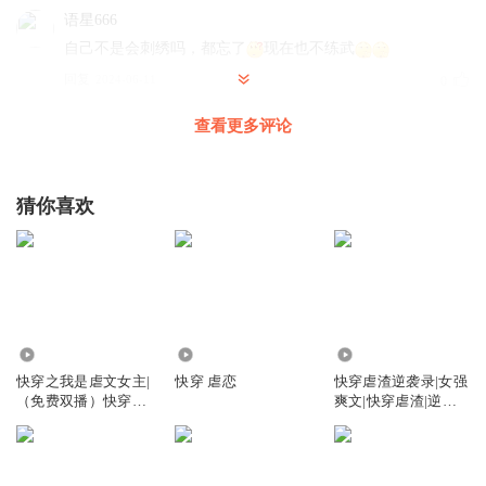
语星666
自己不是会刺绣吗，都忘了
现在也不练武
回复
2024-06-11
0
查看更多评论
婤婤不是鱼
感觉女主越来越弱是怎么回事
回复
2023-11-15
0
猜你喜欢
老绿茶了丶
以前不是有厨艺技能吗？
回复
2023-05-10
0
275
1046
7.48万
听友241945724
快穿之我是虐文女主|
快穿 虐恋
快穿虐渣逆袭录|女强
以前的技能呢？ 就算以前学的没有了，自己世界的技能呢？
（免费双播）快穿虐
爽文|快穿虐渣|逆风
回复
2022-09-22
0
渣故事
翻盘
听友198651695