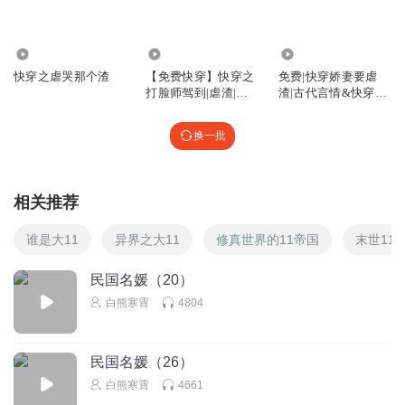
加更加更加更加更，快更快更快更快更快更
回复
2022-06-15
0
8.42万
8121
1.40万
快穿之虐哭那个渣
【免费快穿】快穿之
免费|快穿娇妻要虐
打脸师驾到|虐渣|反
渣|古代言情&快穿&
击|挽尊
书本穿
换一批
相关推荐
谁是大11
异界之大11
修真世界的11帝国
末世11
民国名媛（20）
白熊寒霄
4804
民国名媛（26）
白熊寒霄
4661