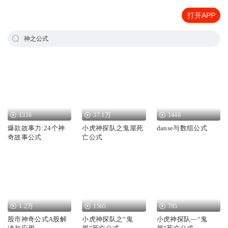
打开APP
神之公式
1316
37.1万
1446
爆款故事力:24个神
小虎神探队之鬼屋死
danse与数组公式
奇故事公式
亡公式
1.2万
1565
795
股市神奇公式A股解
小虎神探队之“鬼
小虎神探队—“鬼