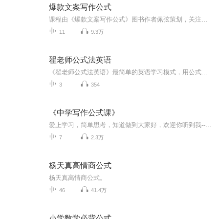
爆款文案写作公式
课程由《爆款文案写作公式》图书作者佩弦策划，关注微信公众号「佩弦文案」一起学文案！ 图书两大定位： 定位一：零基础学习文案写作的教科书，定位二：新媒体文案从业者的工具书。 作者提出从六大维度（思维、热情、工具、方法、技能、行业)系统地进行文案写作训练。
11
9.3万
翟老师公式法英语
《翟老师公式法英语》最简单的英语学习模式，用公式的方式记忆使用英语语法。让复杂变简单，让孩子寻找到一种简捷方式打开英语学习模式。翟老师，新疆博研教育创始人，乌鲁木齐博研教育董事长，国家高级家庭教育指导师。从事小学、初中、高中教育教学研究...
3
354
《中学写作公式课》
爱上学习，简单思考，知道做到大家好，欢迎你听到我--—大都，你的学习教练，一个学习达人，一个立志要办一所，让全国人民看得见的学校，这所学校就是“常宁明珠学校”。从今天开始我要做一个写作训练专辑，并且在我们学校的作文教学中进行实践。一边实践...
7
2.3万
杨天真高情商公式
杨天真高情商公式。
46
41.4万
小学数学必背公式