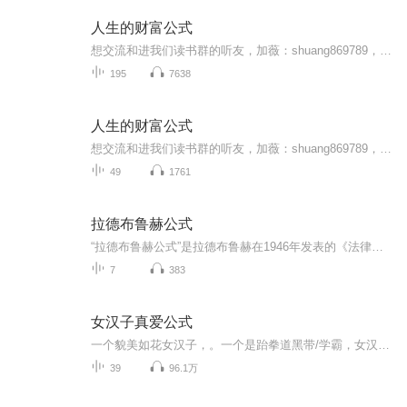
人生的财富公式
想交流和进我们读书群的听友，加薇：shuang869789，请注明是通过什么途径了解到的播音）真正的财务自由是什么？ 财务自由，就是当你不工作的时候，也不必为金钱发愁，因为你有其他渠道的现金收入。当工作不再是获得金钱的唯一手段时，你便自由了。可以有足...
195
7638
人生的财富公式
想交流和进我们读书群的听友，加薇：shuang869789，请注明是通过什么途径了解到的播音）真正的财务自由是什么？ 财务自由，就是当你不工作的时候，也不必为金钱发愁，因为你有其他渠道的现金收入。当工作不再是获得金钱的唯一手段时，你便自由了。可以有足...
49
1761
拉德布鲁赫公式
“拉德布鲁赫公式”是拉德布鲁赫在1946年发表的《法律的不法与超法律的法》一文中提出的，该文先从德国纳粹时期的几个案例谈起，其中一个著名的案例是“告密者案”。在第二次世界大战前，纳粹德国就颁布了《告密者法》，鼓励人们告发各种反希特勒、反纳粹...
7
383
女汉子真爱公式
一个貌美如花女汉子，。一个是跆拳道黑带/学霸，女汉子和文艺男的故事就这样开始了……作者明月心 播讲：萧潇、叹息、璇音 后期：桉树、千夜泠子
39
96.1万