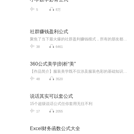
5
8万
社群赚钱盈利公式
聚焦了当下最火爆的社群盈利赚钱模式，所有的朋友都在这里得到了他们想要的结果，所以说是一个非常大，非常好的赚钱方式，而且可以学到更多的值钱的白领好了，还不多说，我们直接上干活
38
6461
360公式美学|剖析“美”
【作品简介】服装美学既不仅涉及服装色彩的基础知识，又涉及服装的色彩搭配，同时服装色彩与人的匹配，与时间、场合、身份、气质的匹配，还涉及到怎样穿出知性优雅的感觉，怎样穿出青春活力的感觉，怎样穿出性感华丽的感觉，怎样穿出高级感，甚至怎样穿出...
48
3520
说话其实可以套公式
15个超级说话公式任你套用无往不利
17
2055
Excel财务函数公式大全