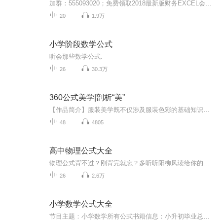
加群：555093020；免费领取2018最新版财务EXCEL会计做账实操资料。 财务EXCEL课程内容是以EXCEL做账为主线来展开阐述的，包括电子表格Excel概述，电子表格基本知识，函数，Excel基本操作，工作表的外观修饰及打印，组织和分析数据清单的数据，Excel中数据图表的使用，宏，复合文档的建立和应用等。 本次课程内容既强调基本概念，也重视实用操作技能，实例丰富且实用。 会计学堂有针对EXCEL会计实操学习课程，老会计手把手教你如何做账，解决你所有问题，让你轻轻松松成为一名优秀的会计人才。
20
1.9万
小学阶段数学公式
听会那些数学公式.
26
30.3万
360公式美学|剖析“美”
【作品简介】服装美学既不仅涉及服装色彩的基础知识，又涉及服装的色彩搭配，同时服装色彩与人的匹配，与时间、场合、身份、气质的匹配，还涉及到怎样穿出知性优雅的感觉，怎样穿出青春活力的感觉，怎样穿出性感华丽的感觉，怎样穿出高级感，甚至怎样穿出...
48
4805
高中物理公式大全
物理公式背不过？刚背完就忘？多听听阳柳风读给你的专属公式，就不会再忘记了哦
26
2.6万
小学数学公式大全
节目主题：小学数学所有公式书籍信息：小升初毕业总复习主播介绍：粉丝不够多、不够聪明更新频率：一般情况下一周两～三集吧适合谁听：小学学生，尤其是面临毕业考试的六年级学生内容重点：每集为一页公式+照片主播寄语：祝所有六年级学生小升初考试优秀适...