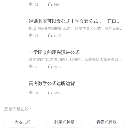
21
3964
说话其实可以套公式丨学会套公式，一开口就能说到重点
把话说好没你想的那么难！ 只要学会套公式，就能克服心理障碍，轻松掳获人心！ 演讲、谈判、推销、说服、销售、汇报工作、自我介绍、谈恋爱、相亲……从日常生活到工作职场，从面对上司到面对客户，15个超级说话公式任你套用、无往不利。
71
1.1万
一学即会的即兴演讲公式
首次披露“”口才培训的十大陷阱”。我将会给大家分享口才演讲的魔法公式，让你不需要背，不需要记，就可以轻松张口，面对公众畅所欲言，打造个人影响力！
32
8616
高考数学公式边听边背
31
6893
您是不是在找：
天地九式
我家式神最可爱
青春式葬歌