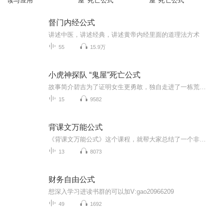
读与应用
屋”死亡公式
屋”死亡公式
督门内经公式
讲述中医，讲述经典，讲述黄帝内经里面的道理法方术
55
15.9万
小虎神探队 “鬼屋”死亡公式
故事简介碧吉为了证明女生更勇敢，独自走进了一栋荒废30年的灰色别墅。在这里他遇到了一连串的灵异事件：突然响起的枪声，推开的房门，一闪而过亮光......三只小虎结伴探访这间鬼屋，却看到了房屋主人一家的鬼魂。逃离之后，他们还收到了鬼魂的警告信。通...
15
9582
背课文万能公式
《背课文万能公式》这个课程，就帮大家总结了一个非常简单、非常好用、而且非常通用的公式，一定 会让你背课文的效率获得极大的提升！ 同时，本课程总共13课时，每课时均在20分钟左右。大家可以根据自己的时间安排，灵活安排学习内容， 有兴趣的朋友可以先...
13
8073
财务自由公式
想深入学习进读书群的可以加V:gao20966209
49
1692