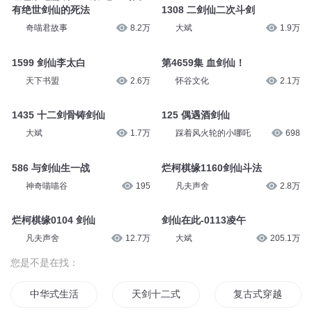
有绝世剑仙的死法
1308 二剑仙二次斗剑
奇喵君故事
8.2万
大斌
1.9万
1599 剑仙李太白
第4659集 血剑仙！
天下书盟
2.6万
怀谷文化
2.1万
1435 十二剑骨铸剑仙
125 偶遇酒剑仙
大斌
1.7万
踩着风火轮的小哪吒
698
586 与剑仙生一战
烂柯棋缘1160剑仙斗法
神奇喵喵谷
195
凡夫声舍
2.8万
烂柯棋缘0104 剑仙
剑仙在此-0113凌午
凡夫声舍
12.7万
大斌
205.1万
您是不是在找：
中华式生活
天剑十二式
复古式穿越