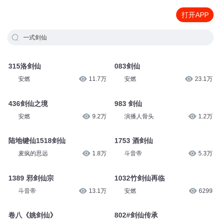
打开APP
一式剑仙
315洛剑仙
083剑仙
安燃
11.7万
安燃
23.1万
436剑仙之境
983 剑仙
安燃
9.2万
演播人骨头
1.2万
陆地键仙1518剑仙
1753 酒剑仙
麦疯的思远
1.8万
斗音帝
5.3万
1389 邪剑仙宗
1032竹剑仙再临
斗音帝
13.1万
安燃
6299
卷八《姚剑仙》
802#剑仙传承