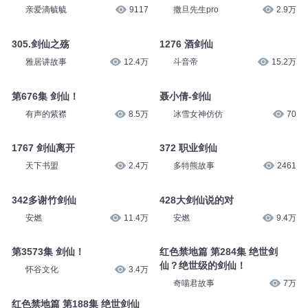
亲爱滴毓毓
9117
撒旦先生pro
2.9万
305.剑仙之殇
1276 酒剑仙
雅居讲故事
12.4万
斗音帝
15.2万
第676集 剑仙！
聂小倩-剑仙
有声的紫襟
8.5万
冰雪女神仿仿
70
1767 剑仙离开
372 职业剑仙
天下书盟
2.4万
多特熊故事
2461
342多谢竹剑仙
428大剑仙说的对
安燃
11.4万
安燃
9.4万
第3573集 剑仙！
红色禁地篇 第284集 绝世剑
仙？绝世级的剑仙！
怀谷文化
3.4万
奇喵君故事
7万
红色禁地篇 第188集 绝世剑仙