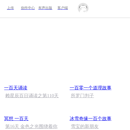
上传
创作中心
有声出版
客户端
一百天诵读
一百零一个道理故事
赖星辰百日诵读之第110天
所罗门判子
冥想 一百天
冰雪奇缘一百个故事
第16天 金色之光围绕着你
雪宝的新朋友