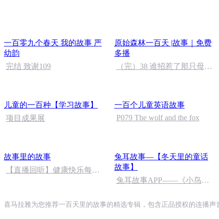
永恒
一百零九个春天 我的故事 严
原始森林一百天 |故事｜免费
幼韵
多播
完结 致谢109
（完）38 谁招惹了那只母狼
（下）（记得关注订阅呦）
儿童的一百种【学习故事】
一百个儿童英语故事
P079 The wolf and the fox
项目成果展
故事里的故事
兔耳故事—【冬天里的童话
故事】
【直播回听】健康快乐每一
天
兔耳故事APP——《小鸟的
波达狗妈妈》
喜马拉雅为您推荐一百天里的故事的精选专辑，包含正品授权的连播声音