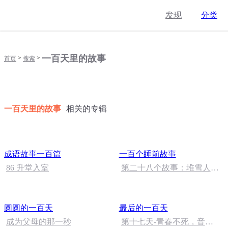
发现
分类
一百天里的故事
>
>
首页
搜索
一百天里的故事
相关的专辑
成语故事一百篇
一百个睡前故事
86 升堂入室
第二十八个故事：堆雪人的
小熊
圆圆的一百天
最后的一百天
成为父母的那一秒
第十七天-青春不死，音乐