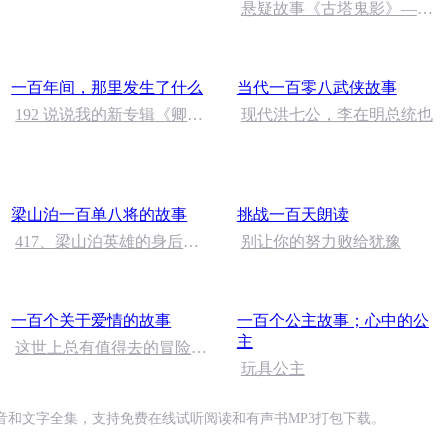
悬疑故事《古塔鬼影》——
9.柳岸花明*大结局
一百年间，那里发生了什么
当代一百零八武侠故事
192 说说我的新专辑《卿云
现代洪七公，李在明总统也
远笼城》
梁山泊一百单八将的故事
挑战一百天朗读
417、梁山泊英雄的身后事
别让你的努力败给犹豫
（完）
一百个关于爱情的故事
一百个公主故事；心中的公
主
这世上总有值得去的冒险
（六）
玩具公主
和文字全集，支持免费在线试听阅读和有声书MP3打包下载。