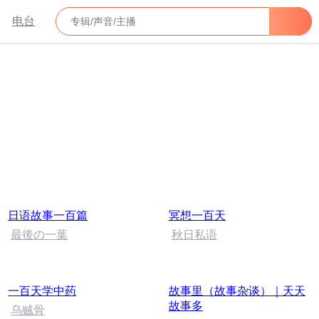
电台
日语故事一百篇
冥想一百天
最後の一葉
秋日私语
一百天学中药
故事里（故事杂谈）｜天天
故事多
乌贼骨