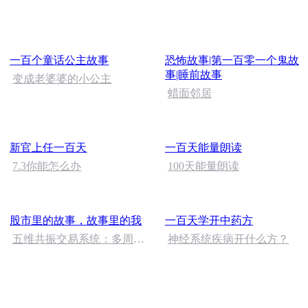
一百个童话公主故事
恐怖故事|第一百零一个鬼故
事|睡前故事
变成老婆婆的小公主
蜡面邻居
新官上任一百天
一百天能量朗读
7.3你能怎么办
100天能量朗读
股市里的故事，故事里的我
一百天学开中药方
五维共振交易系统：多周期
神经系统疾病开什么方？
量化分析框架的深度解析