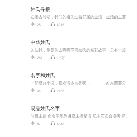
姓氏寻根
在远古时期，我们的祖先过着群居的生活，生活的主要内容就是采集狩猎来维持生计，或者通过自卫来保护自己，后来随着社会的进步和人口增加，人际之间交往日渐频繁，为了把某一群人与另一群人区分开来，便出现了某一群人共有的标志，这就是“姓”，在这群人中间，为了彼此区分开来，出现了只属于个人的标志，这就是“名”。饭要少吃，事要多知。从一个人的姓氏中可以了解到他的祖先或职业、或居住地等等一些有趣的讯息，你还不赶快订阅关注收听转发么？本节目改编自郑宏峰、张红主编，线装书局出版的《中华姓氏》一书，...
25
6215
中华姓氏
关注我，带领你去听听不同姓氏的精彩故事，总有一篇文章里，你能找到自己的姓氏起源，总有一天，我知道你会写下关于姓名的小故事，期待你们的评论噢！:)
251
1.6万
名字和姓氏
一部经典小说，喜欢请多点赞啊，，，，，好东西要分享给小伙伴啊，所有专辑完全免费，本小说情节跌宕起伏，内容紧扣发展脉搏。。绝对震撼你的耳膜，，，，还等什么，赶快来吧，记住点赞分享啊，分享点赞。。。。一部经典小说，喜欢请多点赞啊，，，，，好东西要分享给小伙伴啊，所有专辑完全免费，本小说情节跌宕起伏，内容紧扣发展脉搏。。绝对震撼你的耳膜，，，，还等什么，赶快来吧，记住点赞分享啊，分享点赞。。。。
34
2465
易品姓氏名字
节目主题:命名学系列讲座主播是谁:纪中石适合谁听:新生儿家庭，创业者，老板主播的话:好名字不能定成败，但是可以益终身！
97
6618