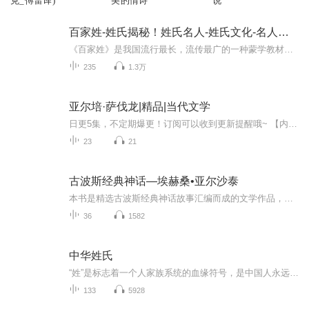
克_傅雷译)
美的情诗
说
百家姓-姓氏揭秘！姓氏名人-姓氏文化-名人事迹
《百家姓》是我国流行最长，流传最广的一种蒙学教材。它采用四言体例，句句押韵，读来顺口，易学好记。在本站中，我们可以看到各个时期、各个不同人物的不同方面，从皇帝到平民，从名人到凡人，在他们的身上我们能够了解到朝代的更替、历史的变迁、文化的...
235
1.3万
亚尔培·萨伐龙|精品|当代文学
日更5集，不定期爆更！订阅可以收到更新提醒哦~ 【内容简介】 贵族少女洛萨莉·特·华德维，生活在被宗教束缚的阴影下，她的世界单调乏味。直到一位名叫亚尔培·萨伐龙的神秘年轻律师踏入她的生活，一切都开始变得不同。洛萨莉的好奇心被点燃，她渴望探索...
23
21
古波斯经典神话—埃赫桑•亚尔沙泰
本书是精选古波斯经典神话故事汇编而成的文学作品，由我国著名古波斯语专家元文琪和于桂丽合作编译。故事源自约成书于公元前11世纪至前8世纪伊朗最古老的诗文总集《阿维斯塔》以及古波斯神话传说和宗教经典中的《亚什特》《万迪达德》《缅怀扎里尔》等。
36
1582
中华姓氏
“姓”是标志着一个人家族系统的血缘符号，是中国人永远割舍不掉的家族情怀
133
5928