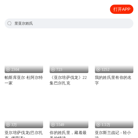
打开APP
里亚尔姓氏
2304
723
1252
帕斯库亚尔·杜阿尔特
《亚尔培萨伐龙》22
我的姓氏里有你的名
一家
集巴尔扎克
字
3万
5549
1.5万
亚尔培萨伐龙(巴尔扎
你的姓氏里，藏着最
亚尔斯兰战记 - 轻小