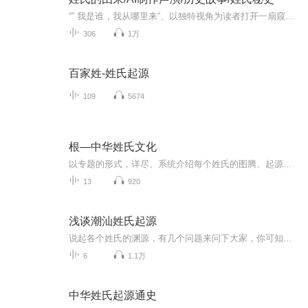
“” 我是谁，我从哪里来“、以独特视角为读者打开一扇窥探历史，追溯每个姓氏背后的起源密码与迁徙史诗。
306
1万
百家姓-姓氏起源
109
5674
根—中华姓氏文化
以专题的形式，详尽、系统介绍每个姓氏的图腾、起源、郡望、堂号、繁衍变迁、历史名人、目前分布现状等。
13
920
浅谈潮汕姓氏起源
说起各个姓氏的渊源，有几个问题来问下大家，你可知道各个姓氏郡望的来源，从这期开始就来更新啦～
6
1.1万
中华姓氏起源通史