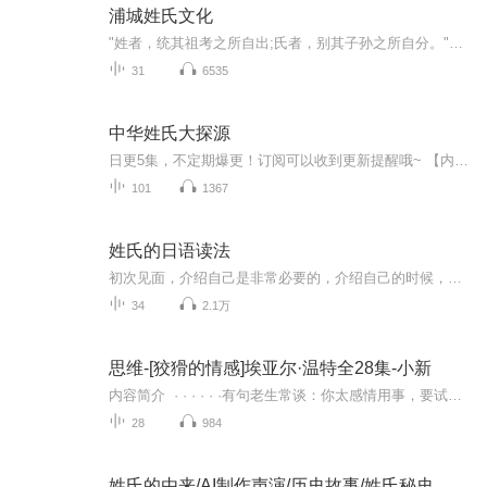
浦城姓氏文化
"姓者，统其祖考之所自出;氏者，别其子孙之所自分。"中国人的姓氏，几千年代代相传的华夏文明，源远流长，博大精深...它不仅是血缘宗族的标志与符号，更是文明的发展与沿袭。当文明的河流分支发散开来，姓氏的种子逐渐开出了花，闽北这片土地之上从此蒙上了一块古老而又神秘的面纱。喜马拉雅用“声”之纽带，牢牢系紧华夏姓氏文明，用“声”之笔墨，书写浦城历史篇章，用“声”之晚风，吹开浦城这座土地之上神秘的姓氏面纱......
31
6535
中华姓氏大探源
日更5集，不定期爆更！订阅可以收到更新提醒哦~ 【内容简介】 “寻根问祖”已经形成了一股势不可挡的潮流。人们之所以如此热衷于追寻、探源自己的姓氏来源及各代谱系，原因就在于人们的天性以及姓氏探源后面所蕴藏的深刻文化。 【作者介绍】 作者...
101
1367
姓氏的日语读法
初次见面，介绍自己是非常必要的，介绍自己的时候，当然第一个要介绍的就是自己叫什么名字，姓什么，即使是一句简短的“我姓……”，也可迅速让对方了解自己，与对方拉近关系。本专辑将教会大家100个常用姓氏的日语读法，轻松教会自己的姓氏怎么读，用日语介绍自己吧。
34
2.1万
思维-[狡猾的情感]埃亚尔·温特全28集-小新
内容简介 · · · · · ·有句老生常谈：你太感情用事，要试着理性思考。但这建议是否每次都算得上中肯？情感带来的总是冲动吗？冲动总是魔鬼吗？在这部令人称奇的著作中，埃亚尔·温特提出了一个简单的问题：我们为什么有情感？若是情感让人做...
28
984
姓氏的由来/AI制作声演/历史故事/姓氏秘史