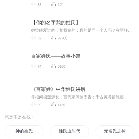
38
1万
【你的名字我的姓氏】
她曾经爱过的，和我嫁的，真的是同一个人吗？在平静地度过了两年婚姻生活之后，甘璐却发现，自己竟然完全不了解枕边人。她以为他只是个小贸易公司的老板，却没想到他原来是明星企业的大股东。她以为他只是个温和的普通男人，却没想到他曾经狂热地燃烧过激...
32
92.4万
百家姓氏——故事小篇
74
3100
《百家姓》中华姓氏讲解
寻根问祖溯源长，百代家风翰墨香；千古英贤留胜迹，一姓千秋耀四方。聆听千年姓韵，解锁华夏文脉——《百家姓》中华姓氏有声书讲解，以通俗语言、温润声线，解读这部与《三字经》《千字文》并称“三百千”的蒙学经典。全书依托北宋原版脉络，兼顾古今版本...
99
4130
您是不是在找：
神的姓氏
姓氏血时代
无名氏之神