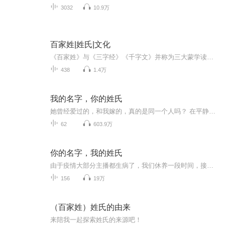
3032
10.9万
百家姓|姓氏|文化
《百家姓》与《三字经》《千字文》并称为三大蒙学读物。《百家姓》成书于北宋初年，原收集中文姓氏411个，后增补到504个，其中单姓444个，复姓60个。 《百家姓》读来顺口，易学好记。《百家姓》并不依照各姓氏的人口数量排序，“赵钱孙李”成为《百家姓》...
438
1.4万
我的名字，你的姓氏
她曾经爱过的，和我嫁的，真的是同一个人吗？ 在平静地度过了两年婚姻生活之后，甘璐却发现，自己竟然完全不了解枕边人。 她以为他只是个小贸易公司的老板，却没想到他原来是明星企业的大股东。 她以为他只是个温和的普通男人，却没想到他曾经狂热地燃烧过...
62
603.9万
你的名字，我的姓氏
由于疫情大部分主播都生病了，我们休养一段时间，接下来会加入新的CV和后期制作，春节左右开更，并加更集数，感谢大家的持续关注~~再次遇到江景程，是在五年以后。现在的周姿已经不是五年前的周姿，任性张扬，也早就不再是周家堂堂的大小姐，现在的她，照...
156
19万
（百家姓）姓氏的由来
来陪我一起探索姓氏的来源吧！