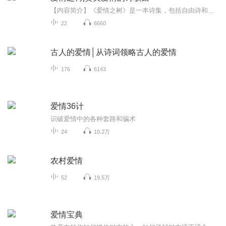
【内容简介】《爱情之树》是一本诗集，包括自由诗和古体诗两个部分。赞美爱情是本诗的一个特点。作者的诗来源于生活，大多写身边事或者生活的一种感悟。他写的十分坦然，没有猎奇和故弄玄虚。或许有人认为，传奇猎异这才是创新。但作者没有这么做。作者深...
22
6660
古人的爱情│从诗词领略古人的爱情
176
6143
爱情36计
识破爱情中的各种套路和骗术
24
10.2万
农村爱情
52
19.5万
爱情宝典