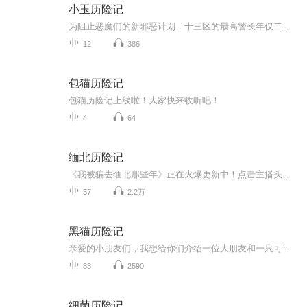
小玉历险记
为阻止恶魔们的新邪恶计划，十三区的最高警长年仅二十一岁的成小玉孜身一人利用时空魔法来到异世界。受时空魔法的波动影响，以十岁女孩之躯来到这个世界的她，历时十年再一次拯救了世界。故事开始于她来到这个世界的第十年，讲述着属于小玉的历险故事。非...
12
386
包猫历险记
包猫历险记上线啦！大家快来收听吧！
4
64
缅北历险记
《我被骗去缅北那些年》正在火爆更新中！点击主播头像，到主页去找或者直接搜索书名《我被骗去缅北那些年》，，作者真实被骗缅北经历写成，每天更新5到10集！赤裸血腥的真实缅北电诈世界，欢迎大家收听！
57
2.2万
黑猫历险记
亲爱的小朋友们，我想给你们介绍一位大朋友和一只可爱的猫。那就是著名的捷克画家和作家约瑟夫•拉达还有善良，能干，智慧和正直的黑猫米克什。拉达首先是一位在捷克家喻户晓，老少皆知，犹其为孩子们所喜欢的画家。他为《好兵帅克》创作的插图画成为这部...
33
2590
细菌历险记