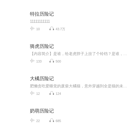
特拉历险记
11111111111
10
43.7万
骑虎历险记
【内容简介】是谁，给老虎脖子上挂了个铃铛？是谁，骑在了老虎背上去走四方？是谁，长了一张老树皮一样的脸庞？又是谁，在莽莽大森林里放声歌唱？【作者/主播】作者：韩裕平主播：火焰山FM
133
500
大橘历险记
肥懒贪吃爱睡觉的废柴大橘猫，意外穿越到全是猫的未来世界，凭借憨态与贪吃，在这个陌生新奇之地开启一连串令人捧腹的冒险之旅，它在各种新奇规则与状况中闹出无数笑话，又凭借自己独特“本事”一次次化解困境，书写别样传奇。
12
124
奶萌历险记
22
685