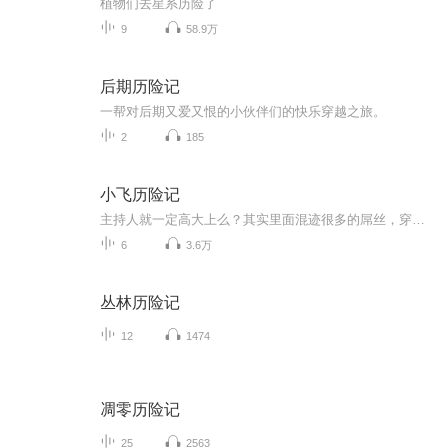
植物们去星系历险了
9
58.9万
后期历险记
一帮对后期又爱又恨的小伙伴们的快乐穿越之旅。
2
185
小飞历险记
主持人就一定高大上么？其实里面混迹很多的屌丝，穿着拖鞋，拉着短裤，头发三天没洗，然后在广播前跟你说人生哲理，心情故事，用完美的声线给你营造一个多情的世界，说到动情处主持人抠抠脚丫稳稳节奏。都说电台的主持人，声音越好听，长的越难看。谁说的...
6
3.6万
丛林历险记
12
1474
凋零历险记
25
2563