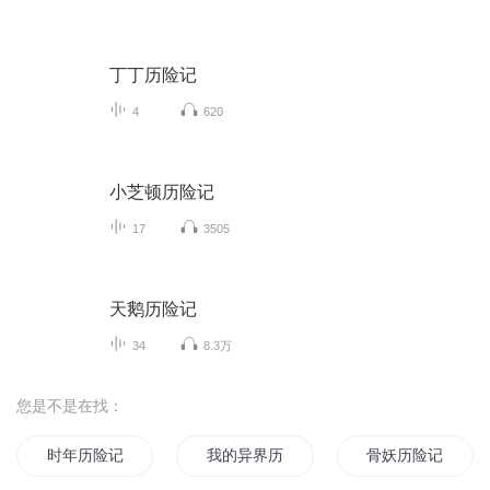
丁丁历险记
4
620
小芝顿历险记
17
3505
天鹅历险记
34
8.3万
您是不是在找：
时年历险记
我的异界历险记
骨妖历险记