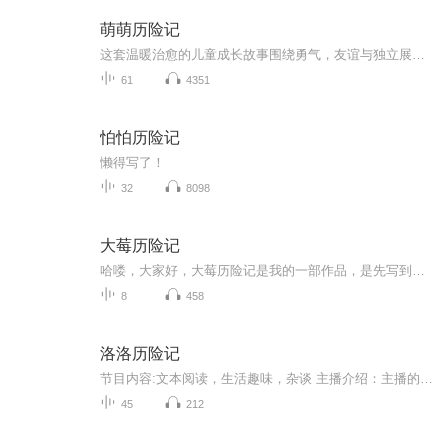
萌萌历险记
这套温暖治愈的儿童成长故事围绕勇气，友谊与独立展开，故事里的小动物们会遇到胆怯，误会与挫折，他们不逃避难题，学者主动沟通，接纳自己，适合睡前亲子共读，引导孩子正视情绪，在柔软有趣的情节中慢慢学会善良与坚强。
61
4351
怕怕历险记
懒得写了！
32
8098
大莓历险记
哈喽，大家好，大莓历险记是我的一部作品，是先写到本子上，在录的。录的时候有一些杂音，有的声音没那么好听，还有的时候会卡顿，不过请大家尽量勉强听一下吧，还是蛮好听的。更新速度这一块也许会慢一点，因为同学配，如果你听到有一些名字是什么，什么G...
8
458
洛洛历险记
节目内容:文本阅读，生活趣味，杂谈 主播介绍：主播的成长记录 适合人群:适合有兴趣的任何朋友 你将收获：好听，好玩的东西
45
212