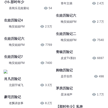
小5-那时年少
青年文摘
2.4万
喜闻乐见能量站
54
生娃历险记六
生娃历险记4
晚安姐姐FM
2.7万
晚安姐姐FM
2.5万
生娃历险记二
生娃历险记六
晚安姐姐FM
7540
晚安姐姐FM
7769
青椒历险记
生娃历险记7
皮皮TV寡妇
6697
晚安姐姐FM
7400
购物历险记
是乔安昂
498
肖凡历险记
北园宇城飞
3.3万
茅房历险记
蛋沫倾声
1.7万
豪宅历险记
老飘讲故事
8.2万
【那时年少】私奔