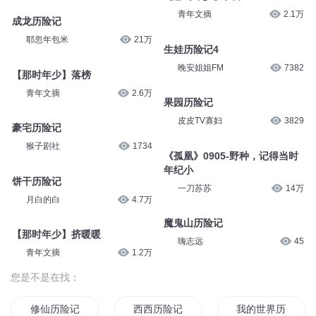
青年文摘
2.1万
成龙历险记
耶忽年包米
21万
生娃历险记4
晚安姐姐FM
7382
【那时年少】落榜
青年文摘
2.6万
果园历险记
皮皮TV寡妇
3829
豪宅历险记
猴子剧社
1734
《孤凰》0905-野种，记得当时
年纪小
饼干历险记
一刀苏苏
14万
月白的白
4.7万
魔鬼山历险记
【那时年少】挤暖暖
嗨志远
45
青年文摘
1.2万
您是不是在找：
修仙历险记
西西历险记
我的世界历险记