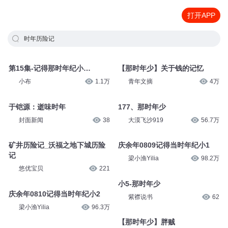
打开APP
时年历险记
第15集-记得那时年纪小…
【那时年少】关于钱的记忆
小布
1.1万
青年文摘
4万
于铠源：逝味时年
177、那时年少
封面新闻
38
大漠飞沙919
56.7万
矿井历险记_沃福之地下城历险
庆余年0809记得当时年纪小1
记
梁小渔Yilia
98.2万
悠优宝贝
221
小5-那时年少
庆余年0810记得当时年纪小2
紫襟说书
62
梁小渔Yilia
96.3万
【那时年少】胖贼