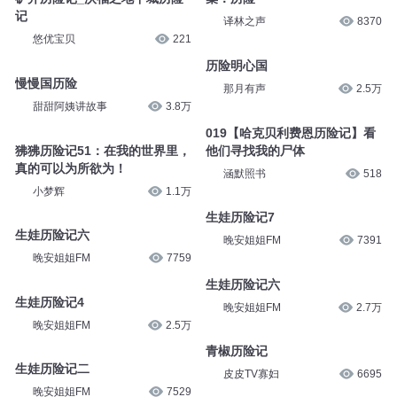
记
译林之声
8370
悠优宝贝
221
历险明心国
慢慢国历险
那月有声
2.5万
甜甜阿姨讲故事
3.8万
019【哈克贝利费恩历险记】看
狒狒历险记51：在我的世界里，
他们寻找我的尸体
真的可以为所欲为！
涵默照书
518
小梦辉
1.1万
生娃历险记7
生娃历险记六
晚安姐姐FM
7391
晚安姐姐FM
7759
生娃历险记六
生娃历险记4
晚安姐姐FM
2.7万
晚安姐姐FM
2.5万
青椒历险记
生娃历险记二
皮皮TV寡妇
6695
晚安姐姐FM
7529