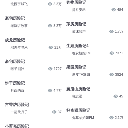
晚安姐姐FM
7391
皮皮TV寡妇
6692
肖凡历险记
购物历险记
北园宇城飞
3.3万
是乔安昂
484
豪宅历险记
茅房历险记
老飘讲故事
8.2万
蛋沫倾声
1.7万
成龙历险记
生娃历险记4
耶忽年包米
21万
晚安姐姐FM
7371
豪宅历险记
果园历险记
猴子剧社
1727
皮皮TV寡妇
3824
饼干历险记