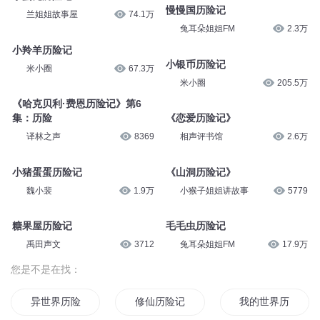
魔鬼山历险记
月白的白
4.7万
嗨志远
45
古香炉历险记
好奇猫历险记
一箭天月子
37
兔耳朵姐姐FM
2.1万
小蛋壳历险记
慢慢国历险记
兰姐姐故事屋
74.1万
兔耳朵姐姐FM
2.3万
小羚羊历险记
小银币历险记
米小圈
67.3万
米小圈
205.5万
《哈克贝利·费恩历险记》第6
集：历险
《恋爱历险记》
译林之声
8369
相声评书馆
2.6万