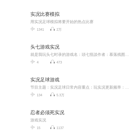
实况比赛模拟
用实况足球模拟将要开始的热点比赛
1341
2万
头七游戏实况
就是我玩头七时录的游戏名：頭七怪談作者：慕落残图（刺刺）要在橙光阅读器里玩看的时候记得把声音放大点转载盗二创（只限我玩头七时，这游戏不是我做的我只是录个实况）角色我配的，可能不符合人设含有中式恐怖、食人、血腥、死亡、脏话、杀人、灵...
4
473
实况足球游戏
节目主题：实况足球日常内容重点：玩实况更新频率：基本日更，有时两天一更适合人群：球迷及玩实况的朋友们主播介绍：梦三a，足球经营社0社长，资深喜马拉雅用户、实况足球主播
134
5.3万
忍者必须死实况
游戏实况
15
1137