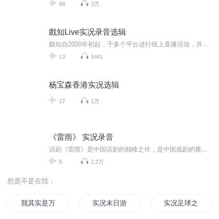
68
3万
戲知Live实况录音选辑
戲知自2020年初起，于多个平台进行线上直播活动，并邀请众多嘉宾参与。旨在从不同角度和领域，分享欣赏、学习京昆艺术的那些知识、方法与“门径”。本专辑将拣选其中适宜用音频形式展现的节目，在喜马拉雅上播出，以飨诸位听众。另附戲知B站直播间链接：https://live.bilibili.com/798188
13
5441
杨宝森香港实况选辑
17
1万
《雷雨》 实况录音
话剧《雷雨》是中国话剧的颠峰之作，是中国戏剧的奠基石。然而她正在被人们淡忘，现阶段很多人竟然曾看过这部话剧。有些演出团体还把经典话剧改编的面目全非。 本专辑力求重拾经典，椐《雷雨的舞台艺术》的部分篇目，将曹禺亲撰的感言文章，导演夏淳、顾威等人的工作手记，部分演员的出演体会等，口述播讲出来，让国人听众走近经典，重温美好的戏剧文化。
5
1.2万
您是不是在找：
我其实是万能的
实况末日游戏
实况足球之超级球