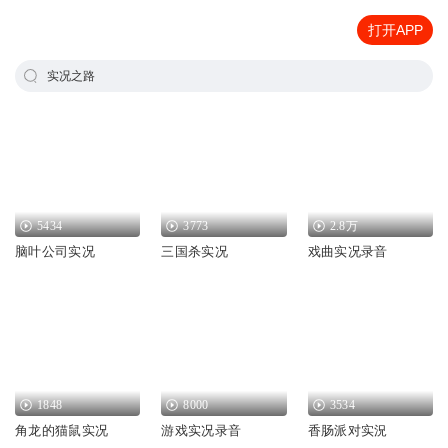
打开APP
实况之路
5434
3773
2.8万
脑叶公司实况
三国杀实况
戏曲实况录音
1848
8000
3534
角龙的猫鼠实况
游戏实况录音
香肠派对实況