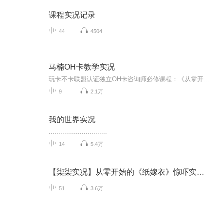
课程实况记录
44
4504
马楠OH卡教学实况
玩卡不卡联盟认证独立OH卡咨询师必修课程：《从零开始学OH卡》工作坊实况录音节选。 马楠老师微信nan560400
9
2.1万
我的世界实况
..............................
14
5.4万
【柒柒实况】从零开始的《纸嫁衣》惊吓实况系列！
51
3.6万