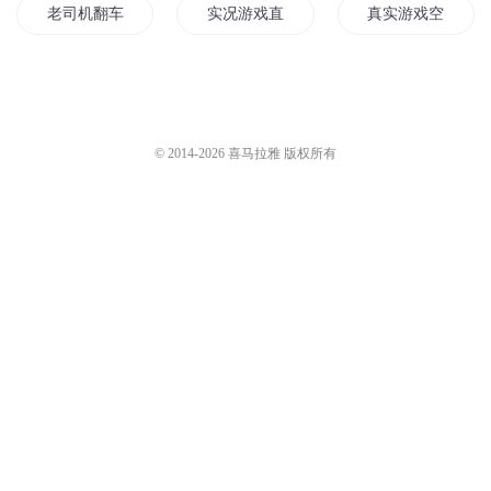
老司机翻车实况
实况游戏直播
真实游戏空间
超能现实游戏
实况足球之超级球王
人生真实游戏
车里有情况
这游戏过于真实了
双子世界超现实游
© 2014-
2026
喜马拉雅 版权所有
游戏世界的真实系统
最真实游戏
实况之路
真实三国游戏
大佬的现实境况
真实校园游戏
现实世界的真实游戏
超真实修仙游戏