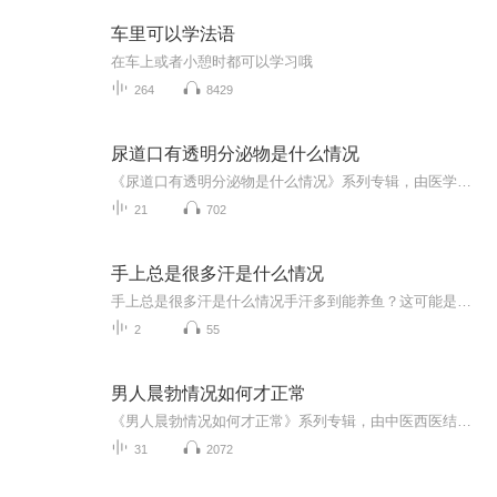
车里可以学法语
在车上或者小憩时都可以学习哦
264
8429
尿道口有透明分泌物是什么情况
《尿道口有透明分泌物是什么情况》系列专辑，由医学达人、健康管理师、电子书作家联合打造。深入浅出解析尿道口透明分泌物之谜，涵盖中西医知识，带你了解健康小秘密。轻松幽默，专业可靠，让你秒懂生理现象，关注自身健康。快来一探究竟，解锁你的健康密...
21
702
手上总是很多汗是什么情况
手上总是很多汗是什么情况手汗多到能养鱼？这可能是身体在给你发求救信号 握个手像刚洗完没擦，手机屏幕解锁十次失败九次，写字时纸张能浸出地图轮廓...这年头谁还没遇到过几个"水手"朋友？但您可能不知道，那些总在裤子上擦手心的尴尬时刻，其实是身体...
2
55
男人晨勃情况如何才正常
《男人晨勃情况如何才正常》系列专辑，由中医西医结合的医学专家撰写，教你掌握晨勃健康标准。健康管理师认证作者，以幽默风趣的语言，深入浅出解析男性生理现象。告别疑惑，轻松掌握晨勃真相，让你成为健康达人！快来一探究竟吧！男人必看 健康生活
31
2072