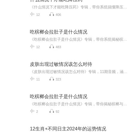
《什么情况下才能吃降压药》专辑，带你系统搞懂降压药！10个免费音频，从症状识别到用药时机，手把手教你避坑。付费音频深入剖析，10篇干货文章组合，助你科学管理血压。别再傻傻吃药，先搞懂再行动，健康生活不迷茫！
12
406
吃槟榔会拉肚子是什么情况
《吃槟榔会拉肚子是什么情况》专辑，带你系统揭秘槟榔与肠胃的奇妙反应。10个免费音频，逐一拆解吃槟榔拉肚子的原因、症状、预防等干货知识。付费音频深入剖析，10篇精华文章组合，为你全面解答。拒绝“网红”槟榔，守护健康肠胃，快来听一听！
12
483
皮肤出现过敏情况该怎么对待
《皮肤出现过敏情况该怎么对待》专辑，11期音频，涵盖从日常护理到深入分析的全方位知识。10期免费音频，系统讲解过敏应对策略，轻松学懂；1期付费音频，深入剖析过敏根源，专业指导。无论你是过敏小白还是老手，这里都有你需要的答案！快来加入我们，一起...
11
323
吃槟榔会拉肚子是什么情况
《吃槟榔会拉肚子是什么情况》专辑，带你揭秘槟榔与拉肚子的神秘联系！11个音频，10个免费，1个付费，深度剖析。免费音频系统讲解，付费音频深入分析，助你轻松应对。别让槟榔拉肚子，成为你的困扰！快来听一听，健康生活不等待！
2
92
12生肖+不同日主2024年的运势情况