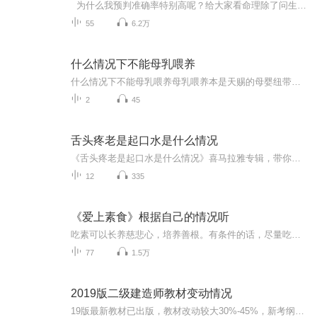
为什么我预判准确率特别高呢？给大家看命理除了问生辰，还会问居住的位置方位，时间其实只是一个刻度，一个代表你出生时接收到的能量的一个刻度，而这种能量不是一成不变的，随着你的变动，原来体内的能量会与外界进行一部分置换，注意是其中一部分进行...
55
6.2万
什么情况下不能母乳喂养
什么情况下不能母乳喂养母乳喂养本是天赐的母婴纽带，但有些特殊时刻强行"贴贴"反而害了娃。作为深耕中医养生圈的老司机，今天咱们就唠唠那些必须按下哺乳暂停键的紧急时刻。 一、病毒开团时别送"人头奶" 当妈的最怕孩子生病，但要是妈妈自己先被病...
2
45
舌头疼老是起口水是什么情况
《舌头疼老是起口水是什么情况》喜马拉雅专辑，带你揭秘口腔不适的秘密！11个音频，10个免费，1个付费，全方位解答你的疑惑。免费音频围绕舌头疼、口水横流，标题系统，干货满满。付费音频深入剖析，10篇系统文章，让你彻底了解病因。快来收听，告别口腔烦...
12
335
《爱上素食》根据自己的情况听
吃素可以长养慈悲心，培养善根。有条件的话，尽量吃素吧。素食营养非常容易被消化和吸收，肉食在胃中不易消化，甚至进至大肠时尚有大部分未消化或只是一半消化，因此肉食在大肠中腐化极盛，且多带毒性，对人体有害。这就是为什么吃完肉，感觉肚子胀，消化不好。
77
1.5万
2019版二级建造师教材变动情况
19版最新教材已出版，教材改动较大30%-45%，新考纲，19学员务必更换新教材教材现货需要的联系 微 -芯-号 75383113