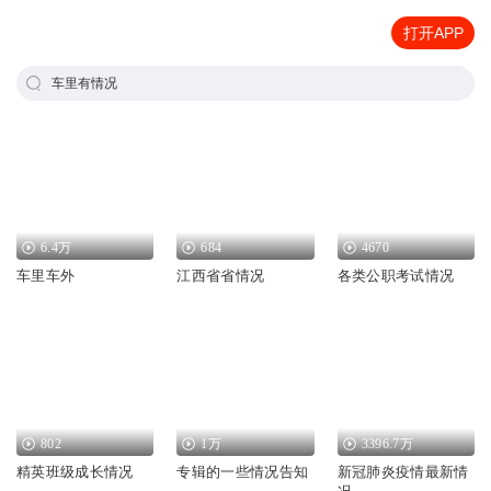
打开APP
车里有情况
6.4万
684
4670
车里车外
江西省省情况
各类公职考试情况
802
1万
3396.7万
精英班级成长情况
专辑的一些情况告知
新冠肺炎疫情最新情