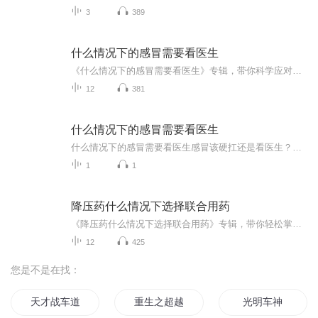
3
389
什么情况下的感冒需要看医生
《什么情况下的感冒需要看医生》专辑，带你科学应对感冒。10个免费音频，系统讲解感冒就医指征，干货满满，免费听！1个付费音频，深入剖析感冒就医关键点，10篇精华文章组合，助你健康无忧。别等感冒变严重，早听早受益，快上车！
12
381
什么情况下的感冒需要看医生
什么情况下的感冒需要看医生感冒该硬扛还是看医生？老中医教你五道"送命题" 最近办公室咳嗽声跟交响乐似的，地铁里擤鼻涕的动静比刷短视频还热闹。这波感冒潮来得比明星塌房还突然，有人三天痊愈活蹦乱跳，有人拖成肺炎直接"住进ICU单间"。作为混迹养生...
1
1
降压药什么情况下选择联合用药
《降压药什么情况下选择联合用药》专辑，带你轻松掌握降压药联合用药技巧！10个免费音频，系统讲解联合用药时机，让你用药更科学。付费音频深入分析，10篇精华文章，助你成为降压药使用达人。快来看看，让你的血压稳如泰山！
12
425
您是不是在找：
天才战车道少女
重生之超越车神
光明车神