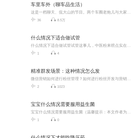
车里车外（聊车品生活）
这是一档聊天、侃大山的节目。两个车圈老炮儿与大家聊一聊人、车、生活。五味杂陈混合在一起，车虽然是冰冷的机器，但是节目一点也不缺乏温暖。汽车只是生活的载体，正如汽车的属性一样，你可以开着它越过高山到达自己想到的远方。车里车外从汽车延伸开去，与大家聊聊与车息息相关的事情，包括汽车编辑的日常、汽车历史、趣闻轶事以及购车选车的事情。不管你喜欢不喜欢车，你都能听进去。
36
8.5万
什么情况下适合做试管
什么情况下适合做试管试管这事儿，中医粉来唠点实在的 总有人问我："你们中医是不是都反对试管啊？"——这话就跟问"广东人是不是都吃胡建人"一个道理。我们中医讲究的是"因人制宜"，今天咱就掰开了揉碎了说说，什么情况下您该认真考虑试管这条技术路线...
1
4
精准群发场景：这种情况怎么发
微信营销如何进行粉丝管理？如何进行粉丝开发与营销？而且是用软件批量快速地实现，人可以不在现场在外面！
2
1023
宝宝什么情况需要服用益生菌
宝宝什么情况需要服用益生菌（温馨提示：本文作者为健康管理师而非执业医师，文中提及的益生菌使用方法仅供日常调理参考，若宝宝出现严重症状请及时就医）你家娃是不是经常撅着小嘴放连环屁，肚子鼓得像揣了个小西瓜？或者拉得比网红直播带货还频繁？别慌...
1
0
什么情况下才能吃降压药