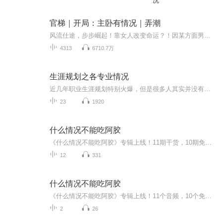
况
官梯｜开局：主卧有情况｜弄潮
风流仕途，步步崛起！靠女人改变命运？！因某方面男人能力很强，结识了一些女相好，在他踏入官场一路升迁的背后，皆有那一串女人的影子。而在波诡云谲，尔虞我诈的官场，没有过人的胆识与谋略是绝对不行的。且看如何从报社编辑起步，用二十八年时间，走出...
4313
6710.7万
生涯规划之各专业情况
近几年职业生涯规划特别火爆，但是很多人其实并没有抓住职业生涯规划的核心。高中生想的是人生不应该是一片旷野吗？为什么要早早地就给自己设计一条弯弯曲曲的小路？家长想的是~我们的父辈是干一行爱一行，根本不用考虑这些问题。而现在的年轻人们是干一行...
23
1920
什么情况不能吃阿胶
《什么情况不能吃阿胶》专辑上线！11期干货，10期免费，带你避坑阿胶食用雷区。免费期涵盖10大禁忌场景，系统梳理，防坑指南。付费期《什么情况不能吃阿胶》深度解析，10篇精华文章重组，揭秘阿胶食用红线。中医爱好者、健康管理者必听，避坑不踩雷，科学...
12
331
什么情况不能吃阿胶
《什么情况不能吃阿胶》专辑上线！11个音频，10个免费，1个付费，带你彻底搞懂阿胶食用禁忌。免费音频系统梳理10大不能吃的情况，付费音频深度剖析，10篇精华文章组合，让你避坑不踩雷。中医爱好者、阿胶控必备，轻松get阿胶食用指南，健康生活不翻车！
2
26