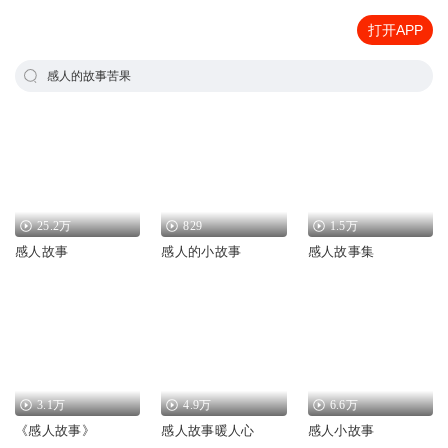
打开APP
感人的故事苦果
25.2万
829
1.5万
感人故事
感人的小故事
感人故事集
3.1万
4.9万
6.6万
《感人故事》
感人故事暖人心
感人小故事