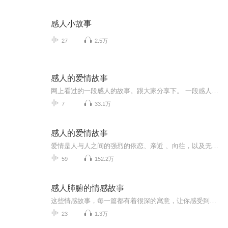
感人小故事
27
2.5万
感人的爱情故事
网上看过的一段感人的故事。跟大家分享下。 一段感人的故事 作者： 不详，网络搜集的。没有署名。 演播：叔叔没金鱼 都市生活 言情 类 内容简介 北漂的林，是应届的计算机系毕业生，在北京的中关村找了份工作过着安定的朝九晚五的工作。平淡的日子被一...
7
33.1万
感人的爱情故事
爱情是人与人之间的强烈的依恋、亲近 、向往，以及无私并且无所不尽其心的情感。它通常是情与欲的对照，爱情 由情爱和性爱两个部分组成，情爱是爱情的灵魂，性爱是爱情的能量，情爱是性爱的先决条件，性爱是情爱的动力，只有如此才能达到至高无上的爱情境界。
59
152.2万
感人肺腑的情感故事
这些情感故事，每一篇都有着很深的寓意，让你感受到人世的情，人世的暖，人世的美......
23
1.3万