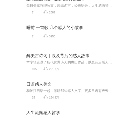
每日分享哲理故事，励志名言，经典语录，人生感悟等精彩内容。关注玲子老师1260814463有惊喜
7
2587
睡前 一首歌 几个感人的小故事
7
3950
醉美古诗词｜以及背后的感人故事
本专辑选录了历代优秀诗人的杰出作品，以及背后感人故事，并对这些或浪漫、或写实、或唯美、或感伤的古诗词进行解析，让人始终流连在古诗词的唯美意境中。
1056
221.7万
日语感人美文
和沪江日语一起，倾听那些感人文字。更多日语有声资源欢迎关注【沪江日语】...
15
154.9万
人生流露感人哲学