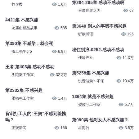
第264-265章 感动不感动啊
竹含樱
1.6万
吞噬世界之力
67
4421集 不感兴趣
第3640 别人的事我不感兴趣
龙庙山精品故事
585
昕桐昕语
196
第390集 不感染，就会死
稳住别浪-0252-感动不感动
撒旦先生pro
6.8万
佳喻声社
11.3万
王者 第403集 感动不感动
第5258集 不感兴趣
头陀渊工作室
32.2万
悦音涟漪丶不倾
13.4万
第2332集 不感兴趣
1364集 就是不感兴趣
雁栖鸣工作室
1.4万
姣姣兮工作室
5.7万
背刺打工人的“王妈”不感到羞愧
吗？
第090集 他对女人不感兴趣？
正观新闻
166
星海竹
3.5万