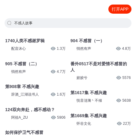
打开APP
不感人故事
1740人类不感谢罗辑
904 不感冒（一）
配音沐心
1.3万
悄然有声
4.8万
905 不感冒（二）
番外0517不是对爱情不感冒的
人
悄然有声
4.7万
姣姣兮
5576
第908章 不感兴趣
第1617集 不感兴趣
辞酒_江湖说书人
1.6万
悦音涟漪丶不倾
5638
124双向奔赴，感不感动？
第1669集 不感兴趣
阿祖A_ZU
5906
怀谷文化
22万
如何保护卫气不感冒