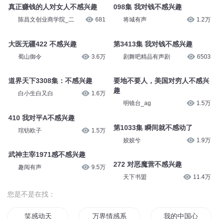
真正赚钱的人对女人不感兴趣
098集 我对钱不感兴趣
陈昌文创业商学院_二
681
将城有声
1.2万
大医无疆422 不感兴趣
第3413集 我对钱不感兴趣
蜀山御令
3.6万
剧舞吧精品有声剧
6503
道界天下3308集：不感兴趣
要地不要人，美国对穷人不感兴
趣
白小生白又白
1.6万
明镜台_ag
1.5万
410 我对平A不感兴趣
第1033集 瞬间就不感动了
琯钫欧子
1.5万
姣姣兮
1.9万
武神主宰1971感不感兴趣
272 对恶魔营不感兴趣
趣阅有声
9.5万
天下书盟
11.4万
您是不是在找：
笑感动天
万界情感系统
我的中国心有感