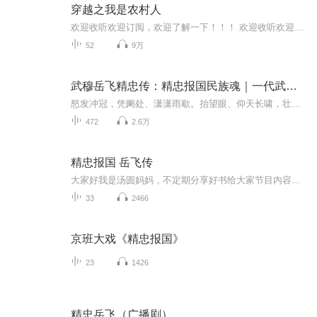
穿越之我是农村人
欢迎收听欢迎订阅，欢迎了解一下！！！ 欢迎收听欢迎订阅，欢迎了解一下！！！欢迎收听欢迎订阅，欢迎了解一下！！！欢迎收听欢迎订阅，欢迎了解一下！！！欢迎收听欢迎订阅，欢迎了解一下！！！欢迎收听欢迎订阅，欢迎了解一下！！！欢迎收听欢迎订阅，欢迎了解一下！！！欢迎收听欢迎订阅，欢迎了解一下！！！欢迎收听欢迎订阅，欢迎了解一下！！！欢迎收听欢迎订阅，欢迎了解一下！！！欢迎收听欢迎订阅，欢迎了解一下！！！欢迎收听欢迎订阅，欢迎了解一下！！！欢迎收听欢迎订阅，欢迎了解一下！！！ ...
52
9万
武穆岳飞精忠传：精忠报国民族魂｜一代武圣，气吞山河
怒发冲冠，凭阑处、潇潇雨歇。抬望眼、仰天长啸，壮怀激烈。三十功名尘与土，八千里路云和月。莫等闲，白了少年头，空悲切。靖康耻，犹未雪；臣子恨，何时灭。驾长车，踏破贺兰山缺。壮志饥餐胡虏肉，笑谈渴饮匈奴血。待从头、收拾旧河山，朝天阙。岳飞的...
472
2.6万
精忠报国 岳飞传
大家好我是汤圆妈妈，不定期分享好书给大家节目内容：人物传记 岳飞（1103年3月24日—1142年1月27日），字鹏举，宋朝相州汤阴（今河南省安阳市汤阴县）人。南宋抗金将领，官至少保、枢密副使，受封武昌郡开国公。遭大臣秦桧等人攻击而被宋高宗下令杀害。多...
33
2466
京班大戏《精忠报国》
23
1426
精忠岳飞（广播剧）