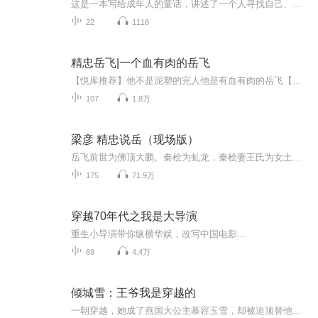
这是一本写给成年人的童话，讲述了一个人寻找自己、寻找生命意义的故事。希望更多人听到这个故事，这样世界上就多了一个勇敢的人。跟随爱亚的脚步，也许你也能找到真实的自己，拥有一个喜悦的人生！如果你也喜欢这本书，请关注姚校个人公众号：姚俞先（yao...
22
1116
精忠岳飞|一个血有肉的岳飞
【悦库推荐】他不是泥塑的完人他是有血有肉的岳飞【内容简介】全书以北宋末年和南宋开国宋金之交对抗的历史为大背景，并以岳飞抗金、皇帝赵构的心路历程和金国的崛起为三条主线，以历史小说的形式描绘那一场中华民族内部不同民族的一场战争并写出下层人民...
107
1.8万
梁彦 精忠说岳（现场版）
岳飞前世为佛顶大鹏。秦桧为虬龙，秦桧妻王氏为女土蝠，万俟卨为团鱼精，因大鹏啄死女土蝠和团鱼精，啄瞎虬龙左眼，遂结下前世冤仇。大鹏投胎岳家，虬龙要报一啄之仇，发黄河大水淹没河南汤阴县岳家庄，岳飞和母亲在花缸内不至淹死。虬龙发水违犯天条被斩...
175
71.9万
穿越70年代之我是大导演
重生小导演带你纵横华娱，改写中国电影...
69
4.4万
倾城雪：王爷我是穿越的
一朝穿越，她成了燕国大公主慕容玉雪，却被迫顶替他人嫁入灵安王朝，成为太子妃。深宫之中，她步步为营，既要隐藏真实身份，又要应对冷漠太子与虎视眈眈的后宫妃嫔。与此同时，现代灵魂的她意外卷入王府风波，被疯癫王爷楚天佑错认为心中挚爱“雪儿”，一...