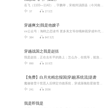
岳飞（1103—1142），字鹏举，宋相州汤阴县（今河南安阳汤阴县）人，南宋抗金名将，中国历史上著名军事家、战略家，民族英雄，位列南宋中兴四将之一。
37
27.5万
穿越爽文|我是他嫂子
vx公众号：海鸥之恋读书 更多美文等你哦林菀穿成年代文男主的极品嫂子，婆婆真恶毒，一家子鸡飞狗跳，老公虽帅却又聋又残，好惨一小媳妇儿！恶婆婆冷笑：分家？你做梦！没几天，恶婆婆哭着喊着要分家！后来惨媳妇儿成了神医，残疾老公站起来，又高又帅，会...
384
847.5万
穿越战国之我是赵括
我是赵括，正在去长平的路上；怎么办，在线等，挺急的！自始皇帝后，再有华夏分崩离析之时，则必有英雄豪杰挺身而出，挽狂澜于即倒，扶大厦之将倾。而华夏之域再无缩减之意。后，二世赵政者，登基二载，帝位逐渐稳固，乃据始皇帝所遗留之《世界舆图》，命...
890
10.9万
【免费】白月光精忠报国|穿越|系统流|逆袭
魔修骆雪十世恶人后绑定功德系统，穿成落魄歌星骆雪，在一个音乐可抚平精神力暴动的世界，面对即将身败名裂自杀的结局，她决定砍号重来，利用系统逆袭，开启洗白之路。
241
2036
我是即我是