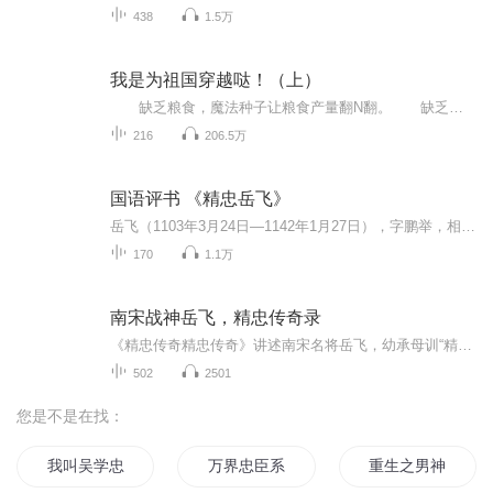
438
1.5万
我是为祖国穿越哒！（上）
缺乏粮食，魔法种子让粮食产量翻N翻。 缺乏武器，魔法射手一颗的威力顶别人十颗雷。 缺乏知识，魔法……咳，这肯定不行，21世纪的书籍打包扛过来。 缺乏外交？啊呸，当你研究出最好的药品，物美价廉的食物，以及彪悍的武器，什么外交都自动就来了。 暖暖拥有一个app，能在21世纪和兔元58年来回穿梭，能拿出令人瞠目结舌的资源。 自此，兔元58年的花兔国历史拐了一个弯，劳动人民在激情燃烧的岁月奋斗，向着更高，更快，更强的方向前进。 生在重男轻女的...
216
206.5万
国语评书 《精忠岳飞》
岳飞（1103年3月24日—1142年1月27日），字鹏举，相州汤阴（今河南汤阴）人 ，祖籍东昌（今山东聊城） ，南宋抗金名将、军事家、战略家 、书法家、诗人 ，民族英雄 。岳飞出身农家，1122年投军参加征辽之役。1126年志愿从军抗金。1127年力请宋高宗返...
170
1.1万
南宋战神岳飞，精忠传奇录
《精忠传奇精忠传奇》讲述南宋名将岳飞，幼承母训“精忠报国”，凭岳家军力抗金兵，郾城大捷破铁浮屠，朱仙镇雪耻靖康。然十二道金牌催命，风波亭冤魂泣血。武穆虽殁，浩然长存，千古传忠烈，激励后人守土护国。
502
2501
您是不是在找：
我叫吴学忠
万界忠臣系统
重生之男神是忠犬