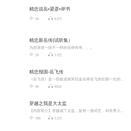
精忠说岳•梁彦•评书
60
8.8万
精忠新岳传(试听集）
为您讲述一段不一样的岳帅传奇。。。
20
3.3万
精忠报国-岳飞传
《岳飞传》是一部叙述南宋抗金名将岳飞的壮丽一生的传奇小说，是古代英雄传奇小说中的经典作品之一。本书通过描写许多相互连接的小故事，生动地展现了两宋之际中原民众英勇抗金的宏大历史画面。岳飞是我国古代著名的民族英雄，是一位有胆有识、智勇双全的...
80
8318
穿越之我是大太监
【内容简介】穿越成了太监，徒有一身武艺，却非男儿郎，做人难，做男人更难，做残缺的男人，难上加难……【作者/主播】作者：鲤锦锦，网络小说作家。主播：迅音听书【购买须知】1、部分集数可免费试听，具体以专辑播放页为准。2、版权归原作者所有，严禁翻...
356
2.2万