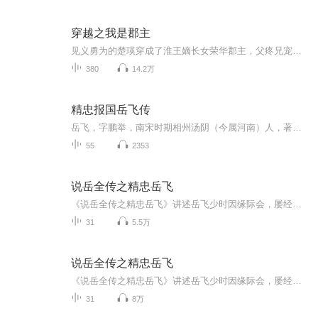
穿越之我是郡主
见义勇为的楚瑛穿成了淮王嫡长女荣华郡主，父疼兄宠，她只想做个吃喝玩乐的纨绔，不想好日子没过多久，就遭到污蔑造反，全家流放……多年以后，祝在山巅之上的楚瑛回首往事，感叹怎么想做一个纨绔……
380
14.2万
精忠报国岳飞传
岳飞，字鹏举，南宋时期相州汤阴（今属河南）人，著名军事家、民族英雄、爱国诗人。 生平经历岳飞幼年丧父，家境贫寒，但勤奋好学，习文尚武，练就一身硬功夫。其母刺“精忠报国”四字于其背，成为他终生遵奉的信条。 军事生涯 - 1126年投军抗辽，凭借出色...
55
2353
说岳全传之精忠岳飞
《说岳全传之精忠岳飞》讲述岳飞少时因缘际会，屡经军事训练，受到刘韐、韩肖胄、赵九龄、宗泽、李纲、张所等人的熏陶教导，历经二十年奋勇抗金、百场征战、精忠报国，但终遭奸臣迫害,冤死风波亭。
31
5.5万
说岳全传之精忠岳飞
《说岳全传之精忠岳飞》讲述岳飞少时因缘际会，屡经军事训练，受到刘韐、韩肖胄、赵九龄、宗泽、李纲、张所等人的熏陶教导，历经二十年奋勇抗金、百场征战、精忠报国，但终遭奸臣迫害,冤死风波亭。
31
8万