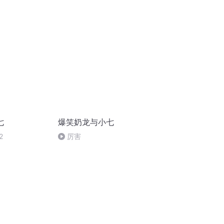
么快？又为何要
七
爆笑奶龙与小七
2
厉害