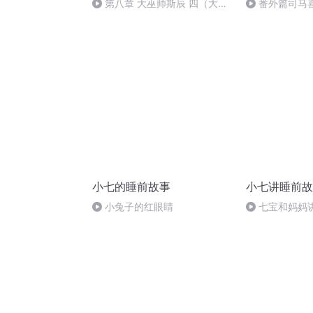
第八章 大巫师斯辰 四（大结
番外篇司马
局！宝宝们再见~）
七寻记2了噢）
小七的睡前故事
小七讲睡前故
小兔子的红眼睛
七宝和妈妈
有你》