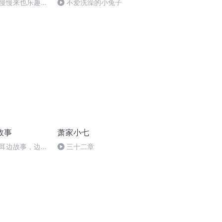
慢慢来也乐趣多
不爱洗澡的小兔子
故事
萧家小七
耳边故事，边说
三十二章