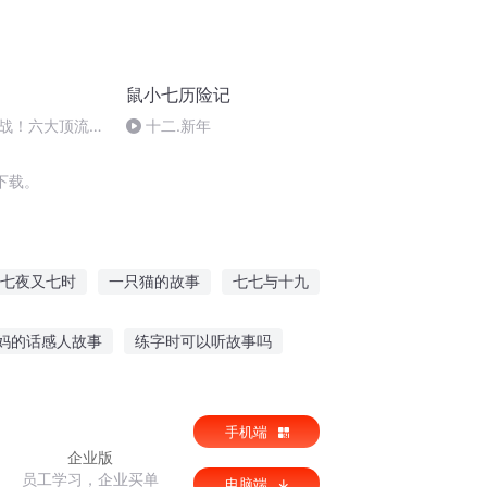
鼠小七历险记
战！六大顶流争
十二.新年
下载。
七夜又七时
一只猫的故事
七七与十九
强故事
七七一十九
七个小男人的故事
妈的话感人故事
练字时可以听故事吗
故事边做甜品
神仙石槽故事在线听
手机端
企业版
员工学习，企业买单
电脑端