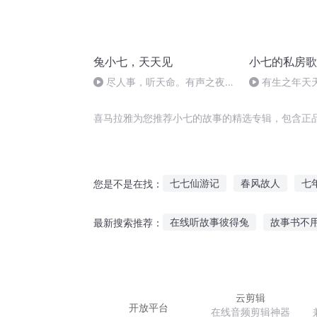
兔小七，天天见
小七的私房歌
尽人事，听天命。有声之夜，
有生之年天
只是一个开始
喜马拉雅为您推荐小七的故事的精选专辑，包含正
七七仙游记
春风故人
七
您是不是在找：
故事小会
狐狸的七个故事
在线听故事彼得兔
故事书不
最新搜索推荐：
末世后的故事
七十七夜
听故事入迷了好句
时光小酒
姐姐带你听恐怖故事视频
用
云剪辑
开放平台
在线音频剪辑神器