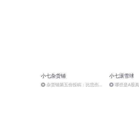
小七杂货铺
小七滚雪球
杂货铺第五份投稿：比悲伤更
哪些是A股
悲伤的故事