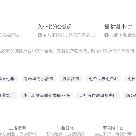
文小七的公益课
播客“凝小七”
天乐-徐怀钰
有怨不报怨，遇见已经是上上
金鹰奖视后大
签.mp3
一奖
品授权的连播声音和文字全集，支持免费在线试听阅读和有声书MP3打包
年又七年
青春里的小故事
强者故事
七个世界七个我
七日
小七讲故事之三人行
安七的故事
她的故事
七天七夜
小
用讲给听
小儿听故事睡前哭闹不停
天神有声故事免费听
听妈
馆听故事在线听
超级博士故事在线听
vr故事在线听免费
边听
讲故事小学生听故事
宝宝睡觉前听什么故事
主播培训
小雅智能
车联网平台
兼职副业，兴趣赚钱
智能硬件，连接赋能
自在出行，听我想听