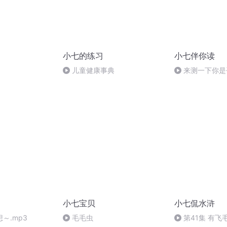
小七的练习
小七伴你读
儿童健康事典
来测一下你是
能力
小七宝贝
小七侃水浒
～.mp3
毛毛虫
第41集 有