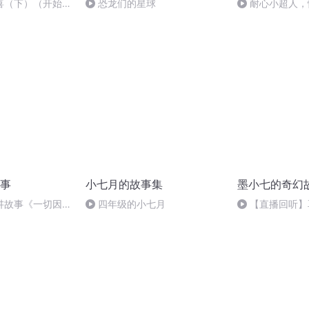
喜（下）（开始录
恐龙们的星球
耐心小超人，
多
事
小七月的故事集
墨小七的奇幻
讲故事《一切因为
四年级的小七月
【直播回听】
边聊