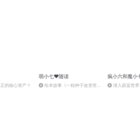
宗，为何能跑那
收留逃犯李逵？
萌小七❤随读
疯小六和魔小
真正的核心资产？
绘本故事《一粒种子改变世界
潜入蔚蓝世界
·袁隆平的故事》