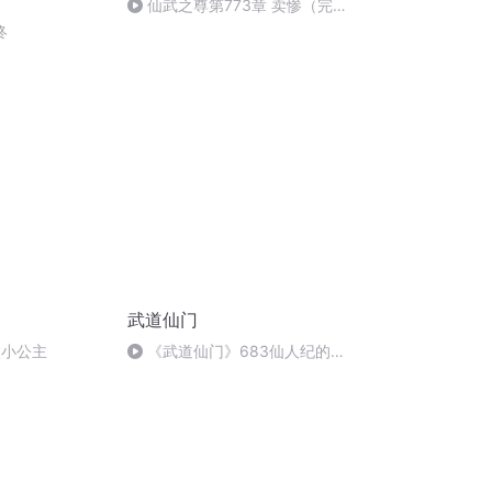
仙武之尊第773章 卖惨（完
结）
终
武道仙门
傲小公主
《武道仙门》683仙人纪的毁
灭（完）