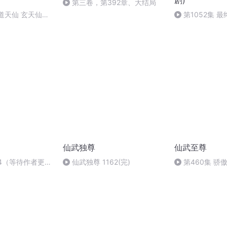
剧)
第三卷，第392章、大结局
证道天仙 玄天仙君
第1052集 最
仙武独尊
仙武至尊
4（等待作者更新
仙武独尊 1162(完)
第460集 骄