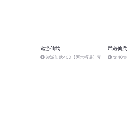
遨游仙武
武道仙兵
遨游仙武400【阿木播讲】完
第40集