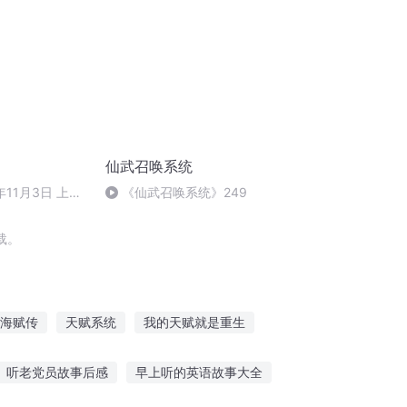
仙武召唤系统
年11月3日 上午
《仙武召唤系统》249
载。
海赋传
天赋系统
我的天赋就是重生
天赋无双
天赋大道
神奇天赋
听老党员故事后感
早上听的英语故事大全