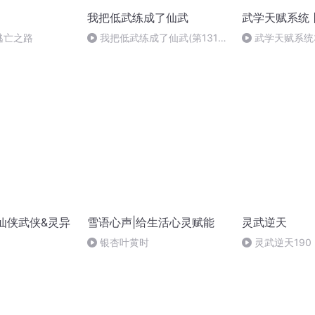
我把低武练成了仙武
武学天赋系统
逃亡之路
我把低武练成了仙武(第131
武学天赋系统3
章)
|仙侠武侠&灵异
雪语心声|给生活心灵赋能
灵武逆天
银杏叶黄时
灵武逆天190