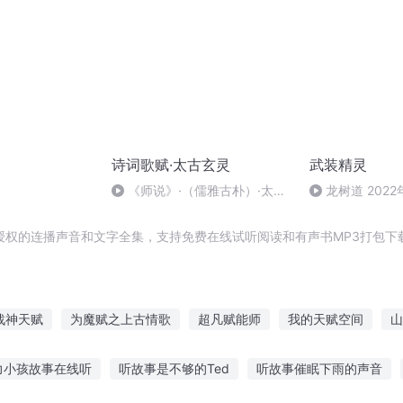
诗词歌赋·太古玄灵
武装精灵
《师说》·（儒雅古朴）·太古
龙树道 2022
玄灵
9:12
授权的连播声音和文字全集，支持免费在线试听阅读和有声书MP3打包下
战神天赋
为魔赋之上古情歌
超凡赋能师
我的天赋空间
山
赋青龙
九州仙音赋
天赋修真者
最强穿越系统之超凡天赋
力小孩故事在线听
听故事是不够的Ted
听故事催眠下雨的声音