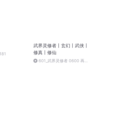
武界灵修者丨玄幻丨武侠丨
修真丨修仙
81
601_武界灵修者 0600 再次
救人