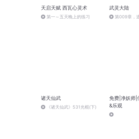
天启天赋 西瓦心灵术
武灵大陆
第一～五天晚上的练习
第009章，
诸天仙武
免费|净妖师
&乐观
《诸天仙武》531光棍(下)