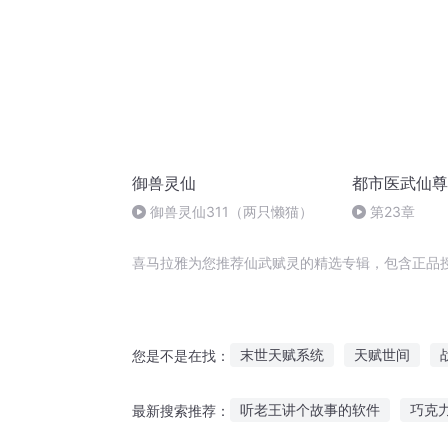
御兽灵仙
都市医武仙尊
御兽灵仙311（两只懒猫）
第23章
喜马拉雅为您推荐仙武赋灵的精选专辑，包含正品
末世天赋系统
天赋世间
您是不是在找：
斗天灵赋
赋剑倾天下
神
听老王讲个故事的软件
巧克
最新搜索推荐：
最强被打天赋
仙武长生赋