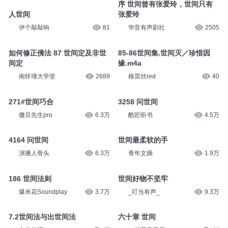
序 世间曾有张爱玲，世间只有
人世间
张爱玲
伊个敲敲响
81
华音有声剧社
2505
如何修正佛法 87 世间定及非世
85-86世间集.世间灭／珍惜因
间定
缘.m4a
南怀瑾大学堂
2689
格雷丝red
40
271#世间巧合
3258 问世间
撒旦先生pro
6.3万
酷匠听书
4.5万
4164 问世间
世间最柔软的手
演播人骨头
6.3万
青年文摘
1.9万
186 世间法则
世间好物不坚牢
爆米花Soundplay
3.7万
_叮当有声_
9.3万
7.2世间法与出世间法
六十章 世间