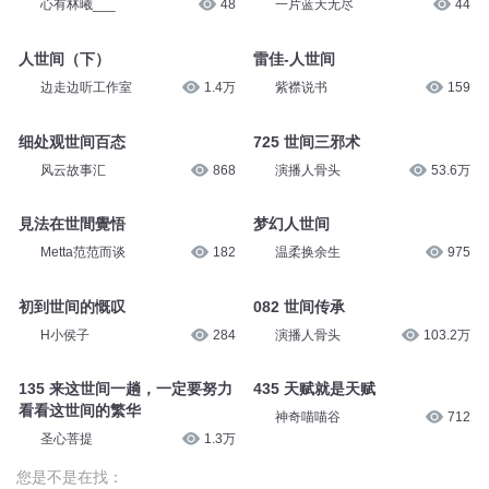
心有林曦___
48
一片蓝天无尽
44
人世间（下）
雷佳-人世间
边走边听工作室
1.4万
紫襟说书
159
细处观世间百态
725 世间三邪术
风云故事汇
868
演播人骨头
53.6万
見法在世間覺悟
梦幻人世间
Metta范范而谈
182
温柔换余生
975
初到世间的慨叹
082 世间传承
H小侯子
284
演播人骨头
103.2万
135 来这世间一趟，一定要努力
435 天赋就是天赋
看看这世间的繁华
神奇喵喵谷
712
圣心菩提
1.3万
您是不是在找：