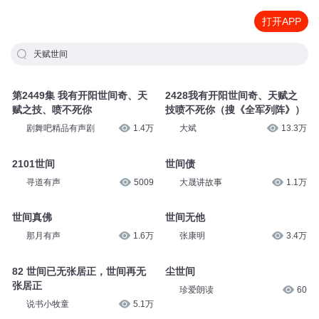
打开APP
天赋世间
第2449集 我有开阳世间奇、天
2428我有开阳世间奇、天赋之
赋之技、喷不死你
技喷不死你（搜《全军列阵》）
剧舞吧精品有声剧
1.4万
大斌
13.3万
2101世间
世间债
寻道有声
5009
大晟讲故事
1.1万
世间真佛
世间无他
那月有声
1.6万
张康明
3.4万
82 世间已无张居正，世间再无
尘世间
张居正
珍爱朗读
60
说书小牧童
5.1万