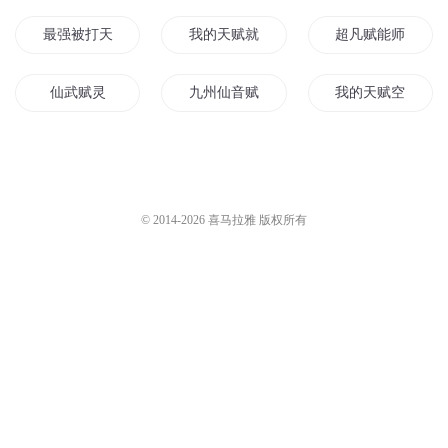
最强被打天赋
我的天赋就是重生
超凡赋能师
仙武赋灵
九州仙音赋
我的天赋空间
天赋修真者
天赋大道
斗天灵赋
山海赋传
仙武长生赋
战神天赋
© 2014-
2026
喜马拉雅 版权所有
最强穿越系统之超凡天赋
末世天赋系统
天赋无双
神赋青龙
神奇天赋
为魔赋之上古情歌
天赋系统
赋剑倾天下