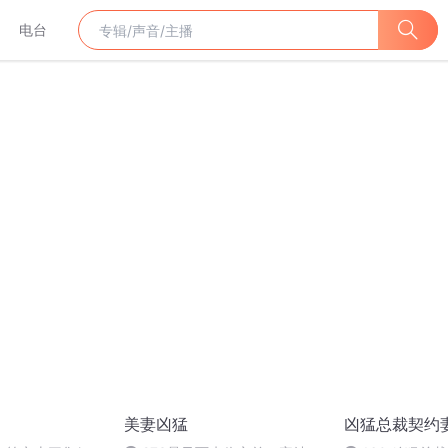
电台
美妻凶猛
凶猛总裁契约