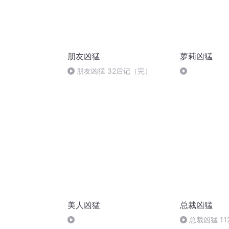
朋友凶猛
萝莉凶猛
朋友凶猛 32后记（完）
美人凶猛
总裁凶猛
总裁凶猛 11