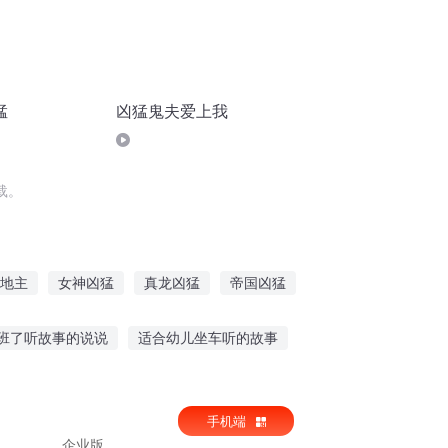
猛
凶猛鬼夫爱上我
载。
地主
女神凶猛
真龙凶猛
帝国凶猛
剑修凶猛
大道凶猛
我们老师超凶猛
班了听故事的说说
适合幼儿坐车听的故事
语故事搞笑段子视频
听故事大灰狼来了
手机端
企业版