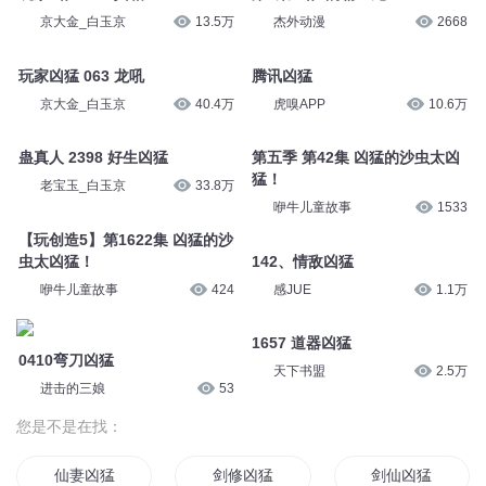
京大金_白玉京
13.5万
杰外动漫
2668
玩家凶猛 063 龙吼
腾讯凶猛
京大金_白玉京
40.4万
虎嗅APP
10.6万
蛊真人 2398 好生凶猛
第五季 第42集 凶猛的沙虫太凶
猛！
老宝玉_白玉京
33.8万
咿牛儿童故事
1533
【玩创造5】第1622集 凶猛的沙
虫太凶猛！
142、情敌凶猛
咿牛儿童故事
424
感JUE
1.1万
1657 道器凶猛
0410弯刀凶猛
天下书盟
2.5万
进击的三娘
53
您是不是在找：
仙妻凶猛
剑修凶猛
剑仙凶猛