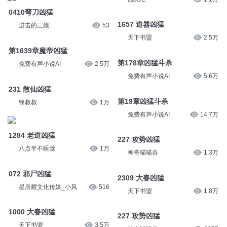
0410弯刀凶猛
1657 道器凶猛
进击的三娘
53
天下书盟
2.5万
第1639章魔帝凶猛
第178章凶猛斗杀
免费有声小说AI
2.5万
免费有声小说AI
5.6万
231 散仙凶猛
第19章凶猛斗杀
锋叔叔
1万
免费有声小说AI
14.7万
1284 老道凶猛
227 攻势凶猛
八点半不睡觉
1万
神奇喵喵谷
1.3万
072 邪尸凶猛
2309 大春凶猛
星辰耀文化传媒_小风
516
天下书盟
1.8万
1000 大春凶猛
227 攻势凶猛
天下书盟
3.5万