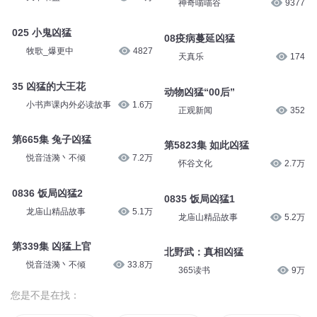
神奇喵喵谷
9377
025 小鬼凶猛
08疫病蔓延凶猛
牧歌_爆更中
4827
天真乐
174
35 凶猛的大王花
动物凶猛“00后”
小书声课内外必读故事
1.6万
正观新闻
352
第665集 兔子凶猛
第5823集 如此凶猛
悦音涟漪丶不倾
7.2万
怀谷文化
2.7万
0836 饭局凶猛2
0835 饭局凶猛1
龙庙山精品故事
5.1万
龙庙山精品故事
5.2万
第339集 凶猛上官
北野武：真相凶猛
悦音涟漪丶不倾
33.8万
365读书
9万
您是不是在找：