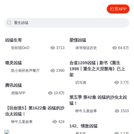
打开APP
重生凶猛
凶猛生哥
梁慬凶猛
初初现OoO
3713
涛哥细说历史
64.6万
饿灵凶猛
合道1209凶猛 | 新书《重生
1998丨重生之大涅槃海》已上
凯小厨的有声餐厅
2390
架
叨马澹
3.7万
腾讯凶猛
虎嗅APP
10.6万
第五季 第42集 凶猛的沙虫太凶
猛！
【玩创造5】第1622集 凶猛的沙
咿牛儿童故事
1533
虫太凶猛！
咿牛儿童故事
424
142、情敌凶猛
感JUE
1.1万