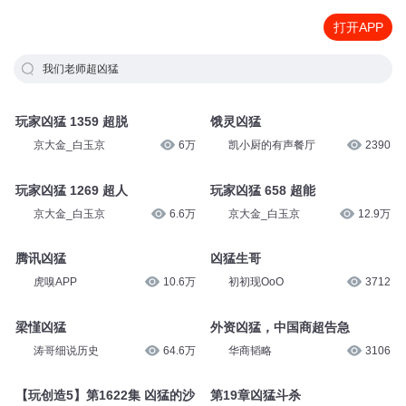
打开APP
我们老师超凶猛
玩家凶猛 1359 超脱
饿灵凶猛
京大金_白玉京
6万
凯小厨的有声餐厅
2390
玩家凶猛 1269 超人
玩家凶猛 658 超能
京大金_白玉京
6.6万
京大金_白玉京
12.9万
腾讯凶猛
凶猛生哥
虎嗅APP
10.6万
初初现OoO
3712
梁慬凶猛
外资凶猛，中国商超告急
涛哥细说历史
64.6万
华商韬略
3106
【玩创造5】第1622集 凶猛的沙
第19章凶猛斗杀