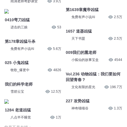
雨滴老师奇妙课堂
3.9万
第1639章魔帝凶猛
免费有声小说AI
2.5万
0410弯刀凶猛
进击的三娘
53
1657 道器凶猛
天下书盟
2.5万
第178章凶猛斗杀
免费有声小说AI
5.6万
009我们的熏老师
小狐仙的故事宝盒
4544
025 小鬼凶猛
牧歌_爆更中
4826
Vol.236 动物凶猛：我们要如何
回望青春？
我们的科学老师
文化有限的星光
196.7万
雪碧云宝
12.5万
227 攻势凶猛
神奇喵喵谷
1.3万
1284 老道凶猛
八点半不睡觉
1万