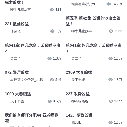
虫太凶猛！
免费有声小说AI
14.7万
咿牛儿童故事
424
第五季 第42集 凶猛的沙虫太凶
231 散仙凶猛
猛！
锋叔叔
1万
咿牛儿童故事
1533
第541章 超凡龙裔，凶猛噬魂者
第541章 超凡龙裔，凶猛噬魂者
2
3
柴二狗_
1.3万
柴二狗_
1.3万
072 邪尸凶猛
2309 大春凶猛
星辰耀文化传媒_小风
516
天下书盟
1.8万
1000 大春凶猛
227 攻势凶猛
天下书盟
3.5万
神奇喵喵谷
9377
我们给老师打分吧44 石老师养
142、情敌凶猛
花
感JUE
1.1万