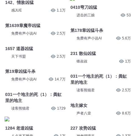
142、情敌凶猛
0410弯刀凶猛
感JUE
1.1万
进击的三娘
53
第1639章魔帝凶猛
第178章凶猛斗杀
免费有声小说AI
2.5万
免费有声小说AI
5.6万
1657 道器凶猛
231 散仙凶猛
天下书盟
2.5万
锋叔叔
1万
第19章凶猛斗杀
031一个地主的死（1）：粪缸
免费有声小说AI
14.7万
里的地主
读客熊猫君
2.5万
031一个地主的死（1）：粪缸
里的地主
地主嫁女
读客熊猫君
1729
声者八壹
8.6万
1284 老道凶猛
227 攻势凶猛