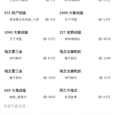
八点半不睡觉
1万
神奇喵喵谷
1.3万
072 邪尸凶猛
2309 大春凶猛
星辰耀文化传媒_小风
515
天下书盟
1.8万
1000 大春凶猛
227 攻势凶猛
天下书盟
3.5万
神奇喵喵谷
9376
地主曹三金
地主女嫁蛇妖
淘气蜗牛
8.5万
猴子剧社
1499
地主曹三金
地主女嫁蛇妖
猴子剧社
1520
淘气蜗牛
21万
025 小鬼凶猛
死亡斗地主
牧歌_爆更中
4820
长清故事
9.6万
您是不是在找：