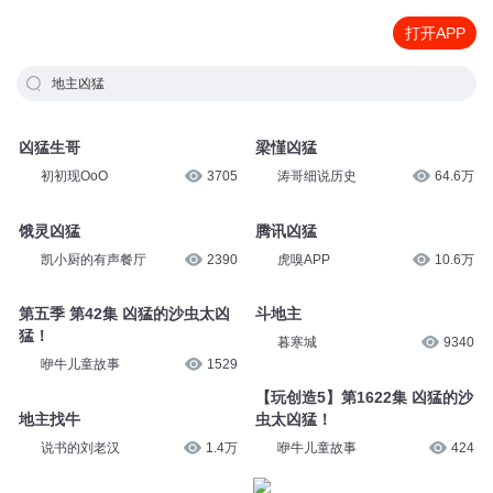
打开APP
地主凶猛
凶猛生哥
梁慬凶猛
初初现OoO
3705
涛哥细说历史
64.6万
饿灵凶猛
腾讯凶猛
凯小厨的有声餐厅
2390
虎嗅APP
10.6万
第五季 第42集 凶猛的沙虫太凶
斗地主
猛！
暮寒城
9340
咿牛儿童故事
1529
【玩创造5】第1622集 凶猛的沙
地主找牛
虫太凶猛！
说书的刘老汉
1.4万
咿牛儿童故事
424