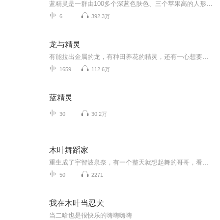
蓝精灵是一群由100多个深蓝色肤色、三个苹果高的人形小生物所组成的精灵群体，他们住在蓝精灵村的蘑菇屋里面。543岁高龄的蓝爸爸是整个集体的领导者。他们的生活原本该是完美的，但是恶棍格格巫出现了。 他是一个坏巫师，整天想方设法抓这些小精灵。格格巫的宠物阿兹猫也很讨厌，总是想把蓝精灵当点心吃。 蓝爸爸、蓝妹妹、聪聪、蓝蓝、笨笨、乐乐，每到提到这部片子，一个个可爱蓝精灵的形象就会活灵活现于我们眼前，爱做蛋糕的蓝精灵，有爱吹小号的蓝精灵，有爱照镜子的蓝精灵，有爱做木匠的蓝精灵，性格各异的蓝精灵与邪恶的魔法师格格巫及他的坏猫阿兹猫之间展开了一次又一次的较量。
6
392.3万
龙与精灵
有能拉出金属的龙，有种田养花的精灵，还有一心想要骑龙的乡下男爵。奇幻种田，领主养成！
1659
112.6万
蓝精灵
30
30.2万
木叶舞蹈家
重生成了宇智波泉奈，有一个整天就想起舞的哥哥，看着宇智波一族变成了村口集合，水泥自带的画风，泉奈总觉得哪里不对，但是再看看斑这五颜六色的头发，还遮住了一只眼睛的样子……“算了，这才是宇智波！他岸本就是一个画漫画的，懂个屁的火影！”【注:这...
50
2271
我在木叶当忍犬
当二哈也是很快乐的嗨嗨嗨嗨