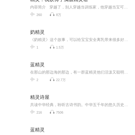
内容简介 穿越了，别人穿越当训练家，他穿越当宝可梦中心男护士——还自带“精灵语满级+亲和力”金手指，能跟伊布谈减肥、和比雕聊饭量、陪圈圈熊偷蜂蜜被大针蜂追着跑！一边用系统面板解析能量方块配方疯狂省钱，一边暗中盯上未来会抛弃小火龙的土豪...
260
8万
奶精灵
《奶精灵》这个故事，可以给宝宝安全离乳带来很多好处哦！不会有通常的哭闹，也不需要涂辣椒水，宝宝也许会问妈妈，“妈妈，奶精灵会来看我吗？”他虽然想念奶精灵，但他也会明白奶精灵去照顾其他小宝宝了。通常，离乳是对母乳宝宝和妈妈非常大的精神折磨，通过这个温馨的小故事故事可以将宝宝和妈妈的痛苦降到最低
1
1.5万
蓝精灵
在那山的那边海的那边，有一群蓝精灵他们活泼又聪明，他们调皮又伶俐他们自由自道在生活在那，绿色的大森林他们善良勇敢相互都欢喜...
2
22.7万
精灵诗屋
共读中华经典，聆听古诗书韵。中华五千年的悠久历史，孕育了底蕴深厚的民族文化。源远流长的经典诗文，是历史长河中经久不衰的瑰宝。诗的语言，典藏着五千年悠久的历史文化。诗的声音，演绎着不朽历史的风骨铿锵。诵读经典，我们寻找万里河山的广阔。对话...
216
7506
蓝精灵