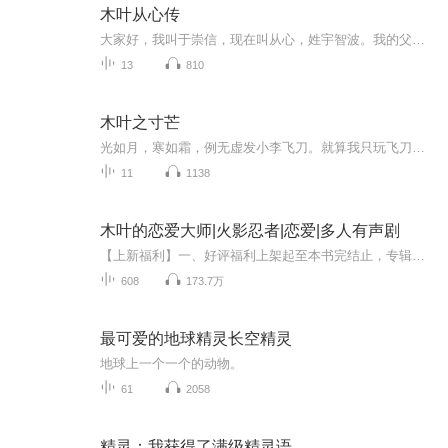
木叶从心传
大家好，我叫于崇信，现在叫从心，姓宇智波。我的父亲叫宇智波隆，母亲叫宇智波桃。我有个本家的大伯叫宇智波富岳，他有一个叫鼬的大儿子，还有一个小我一岁名为佐助的小儿子。我现在慌得一米，因为听说有个叫止水的本家前几天自杀了！！！。。。
13
810
木叶之寸芒
光如月，寒如霜，例无虚发小李飞刀。就算我只玩飞刀，我也要活到大结局。一个把小李飞刀继承到火影的男人。
11
1138
木叶的恋爱大师|火影忍者|恋爱|多人有声剧
【上新福利】一、好评福利上架起至本书完结止，专辑满分好评加25字以上跟专辑内容相关的优质评论(系统盖章），可获得1.8元红包一个;二、月票福利截止9月30日，月票榜月榜前十的小耳朵，每票0.5元;三、收听福利截止9月30日，收听榜月榜前三的小耳朵，可获得...
608
173.7万
最可爱的地球精灵长空精灵
地球上一个一个的动物。
61
2058
精灵：我获得了满级精灵语