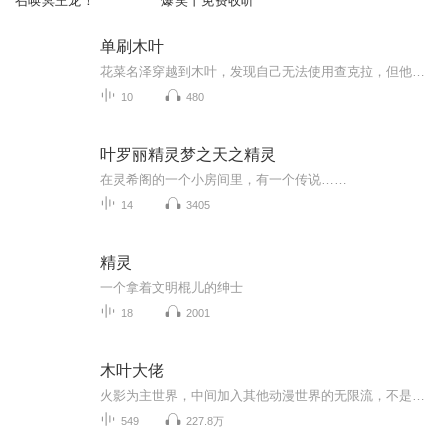
召唤冥王龙！
爆笑丨免费收听
单刷木叶
花菜名泽穿越到木叶，发现自己无法使用查克拉，但他的意念能够充当查克拉，而且意念还有查克拉没有的能力。于是，木叶在名泽的影响下，变成了一个陌生的忍村。几乎达到初代木遁层次的大和，早开神威的卡卡西，变成四尾人柱力的香磷，学成百豪术的静音，被...
10
480
叶罗丽精灵梦之天之精灵
在灵希阁的一个小房间里，有一个传说……
14
3405
精灵
一个拿着文明棍儿的绅士
18
2001
木叶大佬
火影为主世界，中间加入其他动漫世界的无限流，不是纯火影。本书自网络收集整理制作,仅供交流学习使用,版权归原作者和出版社所有,如果喜欢,请支持正版.
549
227.8万