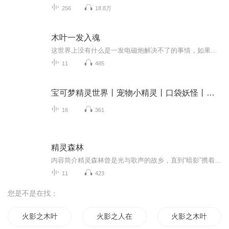
256
18.8万
木叶一发入魂
这世界上没有什么是一发电磁炮解决不了的事情，如果有，那就两炮。穿越到火影世界，获得以学园都市世界电击使能力为模板的魔改系统，能够完成任务解锁技能。宇智波斑被他打成筛子，月球被他一炮打穿。从此，忍者世界再无他一炮之敌。
11
485
宝可梦精灵世界丨宠物小精灵丨口袋妖怪丨精灵宝可梦
16
361
精灵森林
内容简介精灵森林曾是光与歌声的故乡，直到“暗影”携着腐朽气息蔓延，荧光虫失色，风铃草枯萎。十二岁的精灵星月，带着母亲遗留的银星发饰，与伙伴阿木、小莓踏上守护之路。他们闯树心、探沼泽、越火山、入冰川，在与暗影的对抗中，逐渐揭开真相——暗影...
11
423
您是不是在找：
火影之木叶传奇
火影之人在木叶
火影之木叶风