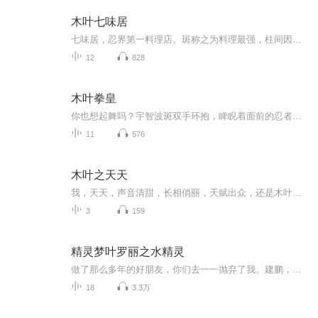
木叶七味居
七味居，忍界第一料理店。斑称之为料理最强，柱间因其料理泪流不止。真修师傅，请收我为徒！大筒木一乐跪着说道。
12
828
木叶拳皇
你也想起舞吗？宇智波斑双手环抱，睥睨着面前的忍者联军。突然，一道肉眼无法看清的身影冲了出来！欧拉欧拉欧拉欧拉！......宇智波斑呆滞的望着天空，然后缓缓的闭上了眼睛：我斑愿称呼你为木叶舞王！我不要当舞王...旗木带刀垮着脸看着周围忍者联军们崇拜...
11
576
木叶之天天
我，天天，声音清甜，长相俏丽，天赋出众，还是木叶新时代富二姐，就连AB爸爸也多次在私下场合吹我实力很强。只是，这并不能改变我没有拿得出手的战绩的事实。一个现代人穿越成天天的故事。因为喜欢天天这个角色，所以想看她有更多的表现。火影同人，主角天天，变强方向，武器大...
3
159
精灵梦叶罗丽之水精灵
做了那么多年的好朋友，你们去一一抛弃了我。建鹏，舒言，你们一定会付出代价的！－水精灵有灾难，我替你挡。有损失，我替你补。有人欺负你。，我替你打回去。不管你做错了什么，我都会站在你这边。－花精灵水精灵，花精灵，我一定会把你们的，都抢过来。...
18
3.3万