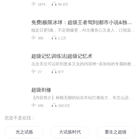
1874
95.9万
免费|极限冰球：超级王者驾到|都市小说&独立&架空
稳定日更5集，不定期爆更，AI主播良心又迷人，订阅追更不迷路！ 【内容简介】 冰雪世界的王者，一代球王的诞生，从小白到高手，从校园青葱走向战场老练，挑战王者的极限，他就是冰球之王。 【作者介绍】 作者：凯皇开荒
365
1.1万
超级记忆训练法|超级记忆术
点击关注可以听到更多又去的内容哟~添加你的专属助教老师徽信：198 5097 229备注：“喜马拉雅” 可以获得更多的系统的提升记忆力课程，还可以获得一对一在线免费咨询，还有更多公益直播课程等你参加哦~后悔没早知道这种方法！读一遍就能记住一首诗的学习方法！高效学习法、超级记忆力训练、记忆宫殿、快速记忆法!快速记忆法，遵循"人类左右脑机能分担论"，把人的左脑的逻辑思维与右脑的形象思维相结合，把人的注意力、想象力、记忆力、创造力和自信心，转化为强大的学习动力。要想东西记得牢...
27
877
超级剑修
【内容简介】林晓无聊的站在车站打着哈欠，车怎么还不来。昨晚看小说看的太晚了，以后一定要注意。车来了，车门打开。恍惚的林晓走了上去。“姓名？”一个声音问道。“林晓。”“愿望？”“我想穿越到一个修真的世界去。”受昨晚小说的影响，林晓毫不犹豫...
545
160.6万
您是不是在找：
光之试炼
大试炼时代
重生之超级试炼