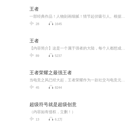
王者
一部经典作品！人物刻画细腻！情节起伏吸引人。根据听众的喜好而精选，声音清晰，感染力强。感情色彩浓厚。。就是对我们的最大支持和厚爱。每天加班很辛苦，您就动动手指支持一下吧！一部经典作品！人物刻画细腻！情节起伏吸引人。根据听众的喜好而精选，声音清晰，感染力强。感情色彩浓厚。。就是对我们的最大支持和厚爱。每天加班很辛苦，您就动动手指支持一下吧！一部经典作品！人物刻画细腻！情节起伏吸引人。根据听众的喜好而精选，声音清晰，感染力强。感情色彩浓厚。。就是对我们的最大支持和厚爱。每天加班很...
28
1645
王者
【内容简介】这是一个属于强者的大陆，每个人都想成为大陆的最强人—王者。小小少年为得到最强的称号而闯荡大陆，在接二连三的困难提升着自己的龙灵，为得到最强称号而不懈努力着【作者简介】十月芹菜【精彩片段】四位青年都无动于衷，叹息地摇了摇头，对...
89
5237
王者荣耀之最强王者
当电竞之风已经大起，王者荣耀作为一款社交与电竞元素共存的游戏已经是席卷了各个年龄段的人，它是秒级以下的操作手速、团队五人的精心配合、极速反应的华丽意识支撑起来的一场对决，当然，还有在美女面前大秀五杀的淋漓快感……
45
8244
超级符号就是超级创意
（内容如有侵权，立删！）
13
6.2万