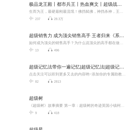
极品龙王殿丨都市兵王丨热血爽文丨超级战神丨王者归来
生而为王，最硬最刚最流氓！佛挡弑佛，神挡杀神，王者的道路无人敢挡！人狠话不多，狂帅酷霸跩，龙腾九天勇闯巅峰唯我战神龙王！金牌都市热血爽文，战神龙王回归都市，只手遮天，高歌猛进，风生水起！【内容简介】战神龙王林琅回归都市，本意只是做一个没...
237
28.3万
超级销售力 成为顶尖销售高手 王者归来《系列七》
如何成为顶尖的销售高手？为什么说顶尖的高手都在做销售？例如：牛根生、马云、雷军、乔布斯、从商界到政界哪一个不是呢？销售是每一个人必须掌握的一个核心本事，从农业社会，到工业社会，到市场经济，在当下这个时代，人跟人比的就是销售能力。真正的高...
13
496
超级记忆法带你一遍记忆|超级记忆法|超级记忆术
点击关注可以听到更多又去的内容哟~添加你的专属助教老师徽信：181 6393 4708备注：“喜马拉雅” 可以获得更多的系统的提升记忆力课程，还可以获得一对一在线免费咨询，还有更多公益直播课程等你参加哦~后悔没早知道这种方法！读一遍就能记住一首诗的学习方法！高效学习法、超级记忆力训练、记忆宫殿、快速记忆法!快速记忆法，遵循"人类左右脑机能分担论"，把人的左脑的逻辑思维与右脑的形象思维相结合，把人的注意力、想象力、记忆力、创造力和自信心，转化为强大的学习动力。要想东西记得...
82
2813
超级树
《超级树》故事摘要 第一章：超级树的奇迹英国小镇柯比镇突然在公园中出现了高达50米的“超级树”，它们能收集雨水、转化太阳能、净化空气。镇民惊喜地发现空气变得更加清新，超级树带来了绿色生活的理念。比尔警官、音乐店老板杰德和小学老师凯特都认为...
9
418
超级星