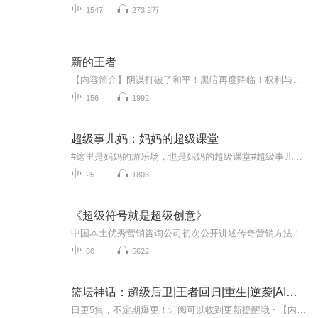
1547
273.2万
新的王者
【内容简介】阴谋打破了和平！黑暗再度降临！权利与贪欲，小人物永远无法企及！如此说来！？那就做一个新的王者好啦！揭开权谋者的伪善面具！打垮面前的所有敌人！探寻神秘的力量！挖掘古代的宝藏！命运的轮盘已经开始转动！不论敌人有多强大！依然要战！...
156
1992
超级事儿妈：妈妈的超级课堂
#这里是妈妈的游乐场，也是妈妈的超级课堂#超级事儿妈-女孩成长专题攻略 1月6日 每周两更#欢迎在节目下方进行留言，不管是疑惑，还是求约，小白马都会向你抛出橄榄枝哦！！...
25
1803
《超级符号就是超级创意》
中国本土优秀营销咨询公司初次公开讲述传奇营销方法！
60
5622
篮坛神话：超级后卫|王者回归|重生|逆袭|AI电子书
日更5集，不定期爆更！订阅可以收到更新提醒哦~ 【内容简介】 一场意外让天才篮球运动员秦昊的篮球之路戛然而止，而这天当他醒来，却发现自己回到了十五岁。 重头再来的秦昊有着更大的野心，这一次他不只是要成为一名nba球员，还要成为篮坛神话，超级...