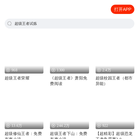
打开APP
超级王者试炼
968
1300
2.4万
超级王者荣耀
《超级王者》萧阳免
超级校园王者（都市
费阅读
异能）
13.6万
244.2万
922
超级修仙王者：免费
超级王者下山：免费
【超精彩】超级恐龙