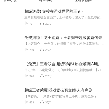
有声小说
有声小说
王者争霸赛2.0
超级逆袭( 穿梭在游戏世界的王者）
主角莫痕在被女友抛弃，工作被炒，陷入了人生低谷的大学毕业生，得到来自异世界的美女帮助，开始了神奇精彩的的游戏人生，获得佳人的倾魅和无尽的财富和地位。
79
2930
免费揭秘！龙王霸婿：王者归来超级赘婿传奇
【内容简介】 十年前，他是豪门弃子，差点饿死街头。 十五年后，他是炎黄国龙门战神，成为韩家女婿！ 王者归来，只为报答当年恩情，谁让我老婆不痛快，打了便是…… 【作者简介】 卧虎腰红，网络小说作家，代表作品《龙王霸婿》。
780
2.6万
【免费】王者联盟|超级强者&热血爆爽|AI电子书
日更5集，不定期爆更！订阅可以收到更新提醒哦~【内容简介】： 雨弄青纱人弄影，云隐天机雾隐裳。狂风不动剑中意，莫忘相思见余音。英雄异界来了一位异客，武道之途，恩怨情仇，一柄天罪神剑，一身奇异体质，开起了强者之路……前进的道路崎岖不平，只因红...
346
2.2万
超级王者荣耀|游戏竞技爽文|多人有声剧
【内容简介】穿越到异界的宅男王小剑，脑海里多了一个王者荣耀嘲讽系统。 美艳无双的猫娘阿珂；风华绝代的舞女貂蝉；潇洒飘逸的李白…… 只要有足够的积分，就能兑换所有英雄和技能！ 妲己：主人，羁绊是什么意思。 王昭君：替你消消火！ 阿珂：想叫就叫吧...
463
35万