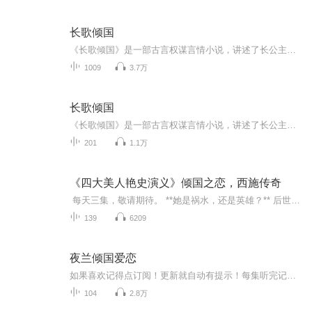
长歌倾国
《长歌倾国》是一部古言权谋言情小说，讲述了长公主尚薇与摄政王墨澜在三国动乱中，从被迫纠缠到生死相依的倾城绝恋。父皇离世后，尚薇手握后宫凤印，立誓辅佐年幼皇弟稳固江山。然而摄政王墨澜的强势闯入，打破了她的布局，更让她清白尽失，一句“你的身...
1009
3.7万
长歌倾国
《长歌倾国》是一部古言权谋言情小说，讲述了长公主尚薇与摄政王墨澜在三国动乱中，从被迫纠缠到生死相依的倾城绝恋。父皇离世后，尚薇手握后宫凤印，立誓辅佐年幼皇弟稳固江山。然而摄政王墨澜的强势闯入，打破了她的布局，更让她清白尽失，一句“你的身...
201
1.1万
《四大美人艳史演义》倾国之恋，西施传奇
每天三集，敬请期待。 **她是祸水，还是英雄？** 后世的文人墨客，对她褒贬不一。有人说她无情无义，有人说她智勇双全。但无论如何，西施的故事，永远铭刻在历史的长河中，成为一段不朽的传奇。将带你穿越时空，走进西施的世界，感受她的爱与恨、荣与辱...
139
6209
夜兰倾国爱恋
如果喜欢记得点订阅！更新就自动有提示！每集听完记得动动手指点个赞！有礼物走一个也是极好的！赶紧私信我们吧，接下来一起来听听我为你们分享小说吧！...
104
2.8万