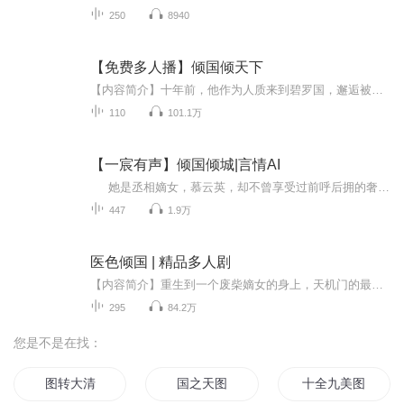
250
8940
【免费多人播】倾国倾天下
【内容简介】十年前，他作为人质来到碧罗国，邂逅被当作“妖孽”幽居深宫的小公主慕决，被她的纯真打动，蒙她舍命相救而逃出碧罗国。十年后，他是天朔皇朝地位尊贵的摄政王，誓将她作为此生的爱侣。两颗从小紧靠的心历经千山万水之后重逢，竟开始最残忍、...
110
101.1万
【一宸有声】倾国倾城|言情AI
她是丞相嫡女，慕云英，却不曾享受过前呼后拥的奢华生活。 被养在外，甚至无人知晓丞相嫡女究竟是怎样的风华。她武艺非凡，才华洋溢，却不过是亲生父亲的杀人工具。 初遇他是人生的转折，却也是另一场错误的开始。两个假身份，却有两颗...
447
1.9万
医色倾国 | 精品多人剧
【内容简介】重生到一个废柴嫡女的身上，天机门的最强圣女表示不服！凭什么人善就该被人欺，人傻就该被抛弃？妹妹抢她未婚夫要上天，那就送你俩一起上天！家门脑残黑白不分，那就让你们亮瞎狗眼！太后欺负？她反霸后宫！太子虐她？她休夫改嫁！但奈何她一...
295
84.2万
您是不是在找：
图转大清
国之天图
十全九美图