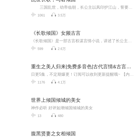
三国乱世，幼帝临朝，长公主以凤印护江山，誓要稳朝纲、安天下。摄政王强势摄政，步步紧逼，将她卷入权谋漩涡。二人从针锋相对、彼此算计，到乱世相依、舍命相护，爱恨在朝堂诡谲与战场烽烟中拉扯。阴谋、秘辛、误会与深情交织，谱写一曲家国大...
1061
3.5万
《长歌倾国》女频古言
《长歌倾国》是一部古言权谋言情小说，讲述了长公主尚薇与摄政王墨澜在三国动乱中，从被迫纠缠到生死相依的倾城绝恋。父皇离世后，尚薇手握后宫凤印，立誓辅佐年幼皇弟稳固江山。然而摄政王墨澜的强势闯入，打破了她的布局，更让她清白尽失，一句“你的身...
599
2.6万
重生之美人归来|免费多音色|古代言情&古言&重生&倾国&穿越
日更5集，不定期爆更！订阅可以收到更新提醒哦~ 【内容简介】 甄惜，一个从小被亲人忽视、遭受欺凌的女孩，性格孤僻，面容冷漠，被诊断为自闭症，生活在他人的眼色中。直到一次偶然，她穿上了一件神秘的古装长裙，瞬间觉醒了强大的内力和武功，容貌亦变得...
1176
4.1万
世界上倾国倾城的美女
神作必听 好评如潮倾国倾城的美女
13
480
腹黑贤妻之女相倾国