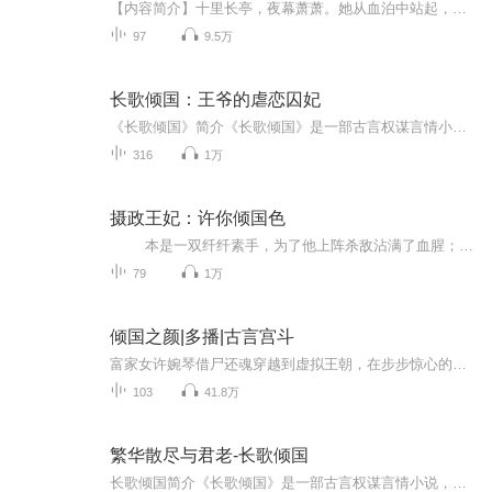
【内容简介】十里长亭，夜幕萧萧。她从血泊中站起，只为那一句“你代我好好活着”而倾尽智慧，退掉一桩桩别有用心的婚事，嫁给天下最孱弱的世子。她原本以为就此尘埃落定，却在新婚之夜被人劫走。然而，天下棋局，权谋较量，爱恨情仇间，她的人生才刚刚开...
97
9.5万
长歌倾国：王爷的虐恋囚妃
《长歌倾国》简介《长歌倾国》是一部古言权谋言情小说，讲述了长公主尚薇与摄政王墨澜在三国动乱中，从被迫纠缠到生死相依的倾城绝恋。父皇离世后，尚薇手握后宫凤印，立誓辅佐年幼皇弟稳固江山。然而摄政王墨澜的强势闯入，打破了她的布局，更让她清白尽...
316
1万
摄政王妃：许你倾国色
本是一双纤纤素手，为了他上阵杀敌沾满了血腥； 原是一个窈窕佳人，为了他算计人心残害了忠良； 一步步看着他登上了皇位，以为终于苦尽甘来，到头来自己得到的却是背叛、侮辱和一剑穿身。 “我死了定会化为厉鬼...
79
1万
倾国之颜|多播|古言宫斗
富家女许婉琴借尸还魂穿越到虚拟王朝，在步步惊心的后宫中，几次深陷危机，但她聪明，坚强，特立独行的特点，引起了皇上和太后的注意，被人陷害，打入冷宫后，皇上又为何来看她，即使聪明低调的恢复了身份，但同时也招来重重危机，她是否能化解危机，找到...
103
41.8万
繁华散尽与君老-长歌倾国
长歌倾国简介《长歌倾国》是一部古言权谋言情小说，讲述了长公主尚薇与摄政王墨澜在三国动乱中，从被迫纠缠到生死相依的倾城绝恋。父皇离世后，尚薇手握后宫凤印，立誓辅佐年幼皇弟稳固江山。然而摄政王墨澜的强势闯入，打破了她的布局，更让她清白尽失，...