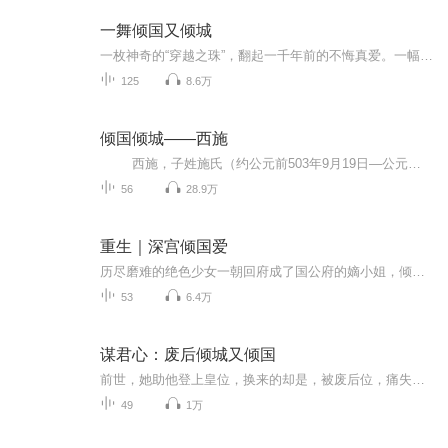
一舞倾国又倾城
一枚神奇的“穿越之珠”，翻起一千年前的不悔真爱。一幅丢失的“美人画像”，引起十九年前的苦涩真情。看一位二十一世纪的考古学女生如何智斗宫廷权谋，独步天下！看一位校园舞蹈女教练是如何飞天一舞倾城又倾国，魅惑国宫！【强烈推荐】《一舞倾国又倾城...
125
8.6万
倾国倾城——西施
西施，子姓施氏（约公元前503年9月19日—公元前473年），本名施夷光，春秋时期越国美女，一般称为西施，后人尊称其“西子“，春秋末期出生于越国句无苎萝村（今浙江省绍兴市诸暨苎萝村），自幼随母浣纱江边，故又称“浣纱女”。她天生丽质、倾国倾城，是美的化身和代名词。 越王勾践在对吴国战争中失利后，采纳文种“伐吴九术（一说七术 [2] ）”之四“遗美女以惑其心，而乱其谋”，于苎萝山下得西施、郑旦二人。并于土城山建美女宫，教以歌舞礼仪，饰以罗...
56
28.9万
重生｜深宫倾国爱
历尽磨难的绝色少女一朝回府成了国公府的嫡小姐，倾国倾城的美貌让他得到万般宠爱，也注定被奸人算计。一脚踏入危局，再无退路。家事，国事，天下事，她在危局中几度沉浮。绝代风华霸道王爷始终伴她左右，不离不弃，用尽一生只为爱她。深宫锁红颜，谱一曲倾国之...
53
6.4万
谋君心：废后倾城又倾国
前世，她助他登上皇位，换来的却是，被废后位，痛失爱子，失去家人，被砍掉一双腿。死前，她攥着剑尖，狠狠捅了自己五刀，将对他的情爱统统斩断。最后一刀，他亲手所赐，扎在了心窝，她死不瞑目。一觉醒来，她回到了十五岁那年，重活一世，她杀刁奴，虐庶妹，惩继母，诛渣男。她冷情冷心，再不沾染情爱，封锁了心门。某太子：“我丢了东西，你把心门锁了，我怎么要回？”“……”【收听须知】1、该专辑免费收听。2、在收听过程中，如想快速阅读小说文字版全集，或者你有其他任何问题，请在微信中搜索公众号【简文楼...
49
1万