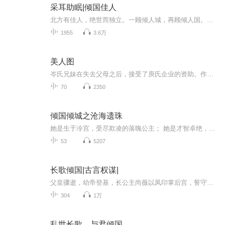
采耳助眠|倾国佳人
北方有佳人，绝世而独立。一顾倾人城，再顾倾人国。哄你入睡希望可以在这个纷扰无序的世间给你一份独属于你的宁静，每个夜晚我都会在喜马拉雅陪你，希望能给你带来良好的睡眠，带给你充沛的力量去迎接明天的到来。
1955
3.6万
美人图
岑氏兄妹在失去父母之后，接受了庾氏企业的资助。作为交换，哥哥岑子壹在城中村建立起了假画制作工坊，并迅速扩张到小有名气。妹妹岑南真头脑聪明，深受庾祁的器重，因此她也深入接触到了许多庾祁“以假乱真”，制假贩卖假文物牟利的生意。一开始，岑子壹...
70
2350
倾国倾城之沧海遗珠
她是生于冷宫，受尽欺凌的落魄公主； 她是才智卓绝，知人善任的君侧第一谋士； 她是点石成金，化敌为友，最受奴仆敬重的主人； 她是官印经典，赈灾治疫，受百姓生祠拜祭的河神…… 深宫如棋局，一步一惊心。 宫闱倾轧使她蒙冤入狱，夺储之争又令她错嫁他人...
53
5207
长歌倾国|古言权谋|
父皇骤逝，幼帝登基，长公主尚薇以凤印掌后宫，誓守江山万里。可权倾朝野的摄政王墨澜，却如天降惊雷，强势撕碎她的步步为营 ——“你的身体也是本王的”，一句霸道断言，将两人推向剑拔弩张的对峙，爱恨从此纠缠难断！她恨他强迫，筹谋复仇，却在一次次交...
304
1万
乱世长歌，与君倾国