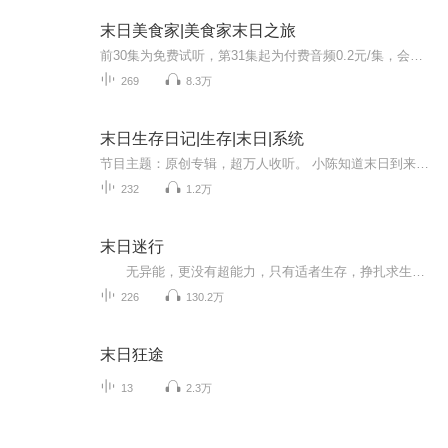
末日美食家|美食家末日之旅
前30集为免费试听，第31集起为付费音频0.2元/集，会员免费收听；【内容介绍】 开局赠送了个小萝莉，秦歌表示愁白了头。好在咱们有厨艺傍身，操碎了老父亲的心。眼瞧着餐馆的生意越来越好，天天种种地、养养花、做做菜、带带女儿，生活美滋滋！没...
269
8.3万
末日生存日记|生存|末日|系统
节目主题：原创专辑，超万人收听。 小陈知道末日到来提前发育，统治世界。人物介绍： 小陈:12岁，帅气，很聪明。在末日爆发时期的团队领导作用。 吴泽:13岁，实力派，说啥就干啥，超级发育超级猛 白浩:11岁，很胖，力气特别大，后期发育比较慢 郭某人:人物...
232
1.2万
末日迷行
无异能，更没有超能力，只有适者生存，挣扎求生，为生存拼尽全力。末日突然降临，作为幸存者的你是为了生存不择手段，随意剥夺别人的生存机会；还是人不犯我我不犯人，人若犯我我必犯人；还是努力帮助弱者，展现自己的仁慈之心？ 在末日世界，没有法律的制裁，没有道德的准绳，没有舆论的谴责，更没有对错，一切只是为了人类最原始的本能——活下去。本书的主人公刘小米只是一个普普通通踏入社会不久的普通上班族，作为一个小人物，他没有什么雄心壮志，甚至有点安于现状，不思进取，当被毫无准备地扔进末世这...
226
130.2万
末日狂途
13
2.3万