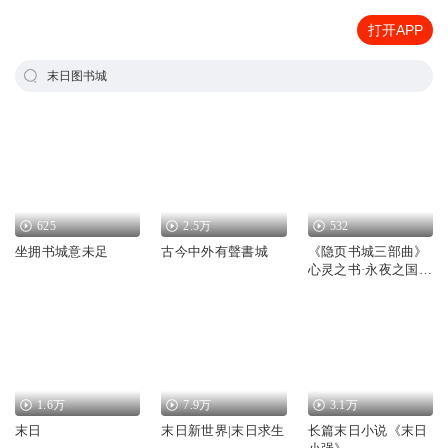
打开APP
末日图书城
625
2.5万
532
坐拥书城意未足
古今中外有聲書城
《隐页书城三部曲》
心灵之书·永夜之国·
家族之书
1.6万
7.9万
3.1万
末日
末日新世界|末日求生
长篇末日小说《末日