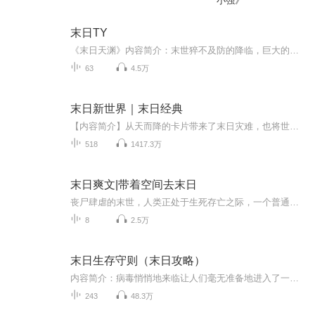
小强》
末日TY
《末日天渊》内容简介：末世猝不及防的降临，巨大的红毛怪物在文明的废墟间出没，死者复生为可怖的活尸； 翼龙与苍鹰共舞，恐龙和猛兽荒野咆哮，蓝鲸蛇颈龙在深海游弋； 金属却莫名消失，现代科技瞬间崩溃，人类文明何去何从？ 沈弈辰从黄河边的古村走出，古老棺椁，神秘雾区，通天神木，泱泱河洛，在浩劫废土中挣扎辗转，斥问上苍！！！
63
4.5万
末日新世界｜末日经典
【内容简介】从天而降的卡片带来了末日灾难，也将世界带入了新的纪元。食物卡、生物卡、装备卡、元气卡……这是一个崭新的世界，作为一个在新世界有着三年生存经验的人来说，重新回到起点，他的人生路会不会大不一样？文字版权方：阅文听书【作者/主播简介...
518
1417.3万
末日爽文|带着空间去末日
丧尸肆虐的末世，人类正处于生死存亡之际，一个普通现代人来到这个世界，在他的带领下，人类为生存而激情燃烧的战斗，脆弱却充满活力！生命的升华来自与恶劣环境的搏斗，书中有你我想要的激情与热血！末日 丧尸 小说交流群334242775
8
2.5万
末日生存守则（末日攻略）
内容简介：病毒悄悄地来临让人们毫无准备地进入了一个暗黑的时代！这样的时代中究竟要如何生存？感染者丧尸的突然出现和人类究竟有这怎样千丝万缕的关系？这是一个暗黑的时代！这是一个疯狂的时代！这里有最真的兄弟情！有最动人心弦的爱情！还有最默契的...
243
48.3万