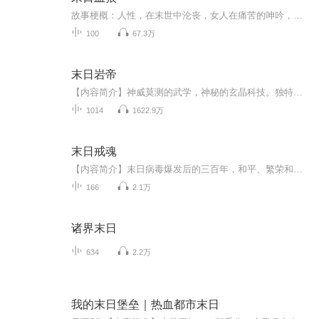
故事梗概：人性，在末世中沦丧，女人在痛苦的呻吟，血腥暴力充斥着大地每一个角落，血狼们，准备好了吧！（注：胆小或有心脑血管疾病者甚入，未成人者慎入）人性，在末世中沦丧，女人在痛苦的呻吟，血腥暴力充斥着大地每一个角落，血狼们，准备好了吧！（注：胆小或有心脑血管疾病者甚入，未成人者慎入）...
100
67.3万
末日岩帝
【内容简介】神威莫测的武学，神秘的玄晶科技。独特的岩系异能，诡异的特长丧尸。强悍的特征变异兽，诡秘的时空遗迹。尽在，末日岩帝！【作者/主播简介】作者：墨来疯，网络小说作家。主播：驴蛋先生。【购买须知】1、本作品为付费有声书，前105集为免费试...
1014
1622.9万
末日戒魂
【内容简介】末日病毒爆发后的三百年，和平、繁荣和人类越来越遥远，人类不但没能夺回地球的控制权，反而生存的问题越来越严峻。幸存者活在高高的巨壁内，建立新的秩序。三百年的安稳让大部分的人认为巨壁内是绝对的安全，所以人们开始为了权力和金钱明争...
166
2.1万
诸界末日
634
2.2万
我的末日堡垒｜热血都市末日