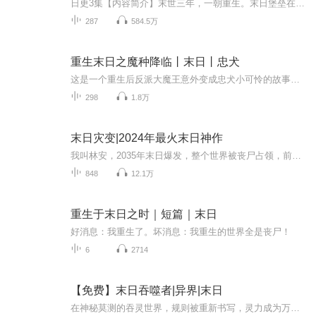
日更3集【内容简介】末世三年，一朝重生。末日堡垒在手，这地球，我说了算！【作者/主播简介】作者：飞猫鼠，网络小说作家。主播：迦南love【购买须知】1、本作品为付费有声书，前43集为免费试听，购买成功后，即可收听，可下载重复收听。2、版权归原作者...
287
584.5万
重生末日之魔种降临丨末日丨忠犬
这是一个重生后反派大魔王意外变成忠犬小可怜的故事。楚千寻重生回末日之初，她发誓这一辈子一定要过好一点，活久一点，离那些危险的人和事都远远的。某日她无意间救了一个不死系的男人，洗白白之后，楚千寻惊悚的发现此人便是末日后期臭名昭著，冷血无情...
298
1.8万
末日灾变|2024年最火末日神作
我叫林安，2035年末日爆发，整个世界被丧尸占领，前世我心怀善良却被爱人背叛被丧尸分食，那么这一次，我选择杀戮。 我于死亡中重生，亦如烈日下的罪恶，欢迎收听末日灾变，期待您的点赞，收藏和评论。非常感谢
848
12.1万
重生于末日之时｜短篇｜末日
好消息：我重生了。坏消息：我重生的世界全是丧尸！
6
2714
【免费】末日吞噬者|异界|末日
在神秘莫测的吞灵世界，规则被重新书写，灵力成为万物之尊。主角，一位年轻无畏的勇者，凭借独特的吞噬灵力之法，在这片奇幻疆域中展开了惊心动魄的冒险。无论是咆哮山林的凶兽，还是隐匿暗处的妖邪，都成为他成长路上的“补给”。每一次战斗都是生死博弈...