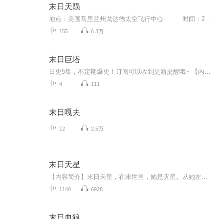
末日天陨
地点：美国马里兰州戈达德太空飞行中心 时间：2020年4月1日上午10点15分 汤姆是戈达德太空飞行中心负责哈勃望远镜远程数据传输的主管，负责4个工作团队的协调，以及重大讯息的直接处理权力。在他的办公桌上，并排放着4部电话，其中3部是鲜艳的红...
155
6.3万
末日巨塔
日更5集，不定期爆更！订阅可以收到更新提醒哦~ 【内容简介】 《末日巨塔(基地组织与9·11之路译文纪实)》由劳伦斯·赖特著，记述的是：2001年9月11日，美国本土遭遇***严重的恐怖袭击。四架波音客机被劫，先后撞击世贸中心双塔和国防部五角大楼，从而...
4
111
末日嘎夫
12
2.5万
末日天星
【内容简介】末日天星，在末世里，她是灾星。从她左膝散发而出的浅黄气体，可以让变异的生物疯狂……夜天星，在末世苦苦挣扎了九个月后死去时，心里只有一个念头。如果可以重来一次，她一定会跟与她相依为命十多年的一对双胞弟弟断绝关系，一定会跟与她有...
1140
6928
末日血狼