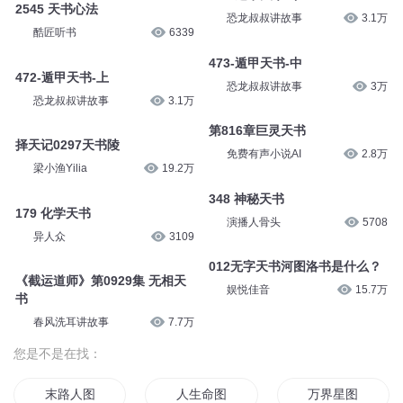
2545 天书心法
恐龙叔叔讲故事
3.1万
酷匠听书
6339
473-遁甲天书-中
472-遁甲天书-上
恐龙叔叔讲故事
3万
恐龙叔叔讲故事
3.1万
第816章巨灵天书
择天记0297天书陵
免费有声小说AI
2.8万
梁小渔Yilia
19.2万
348 神秘天书
179 化学天书
演播人骨头
5708
异人众
3109
012无字天书河图洛书是什么？
《截运道师》第0929集 无相天
娱悦佳音
15.7万
书
春风洗耳讲故事
7.7万
您是不是在找：
末路人图
人生命图
万界星图