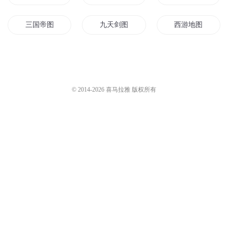
三国帝图
九天剑图
西游地图
三国之帝图
十全九美图
末日图书城
无上魔图
天空中的地图
国之天图
© 2014-
2026
喜马拉雅 版权所有
图转大清
九子神图
九州星图
天命之图
九州皇图
天与天图
美图大师
倾国美人图