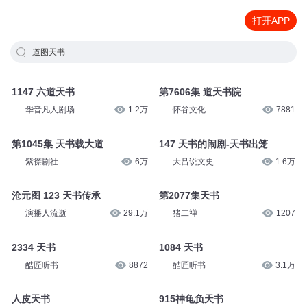
打开APP
道图天书
1147 六道天书
第7606集 道天书院
华音凡人剧场
1.2万
怀谷文化
7881
第1045集 天书载大道
147 天书的闹剧-天书出笼
紫襟剧社
6万
大吕说文史
1.6万
沧元图 123 天书传承
第2077集天书
演播人流逝
29.1万
猪二禅
1207
2334 天书
1084 天书
酷匠听书
8872
酷匠听书
3.1万
人皮天书
915神龟负天书