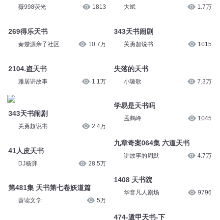
薇998荧光
1813
大斌
1.7万
269得乐天书
343天书闹剧
秦楚源亲子社区
10.7万
关勇超说书
1015
2104.盗天书
失落的天书
雅居讲故事
1.1万
小璐歌
7.3万
学易是天书吗
343天书闹剧
孟鹤峰
1045
关勇超说书
2.4万
九章奇案064集 六道天书
41人皮天书
讲故事的周默
4.7万
DJ杨湃
28.5万
1408 天书院
第481集 天书第七卷妖道篇
华音凡人剧场
9796
善读文学
5万
474-遁甲天书-下