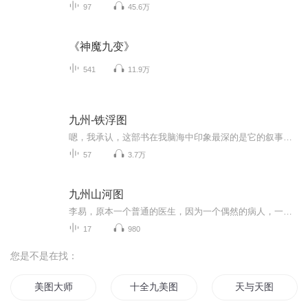
97
45.6万
《神魔九变》
541
11.9万
九州-铁浮图
嗯，我承认，这部书在我脑海中印象最深的是它的叙事结构，所以内容，其实我已经有些忘却了，我自己看这部书的时候已经是10年前的事了。 不过，各位听众，九州没有不好看的故事。风格不同，但部部精彩。每一次，我都要感谢这些九州的创世大神们，创造了这么一个精彩的世界给我们看。 好了，废话不需要多说，咱们进入潘海天的九州世界吧！ 照例，《九州-铁浮图》作者是潘海天，谢谢大角先生的辛勤创作和奇妙构思。本人只是义务推荐好书，放弃所有可能的收益，谢谢各位听众。
57
3.7万
九州山河图
李易，原本一个普通的医生，因为一个偶然的病人，一个偶然的机会，让他的人生轨迹彻底改变，从此卷入了一场历时数百年的巨大阴谋之中，最终他是否能够全身而退，重获普通人的平凡生活，还是深陷魔沼不可自拔……尽在九州山河图
17
980
您是不是在找：
美图大师
十全九美图
天与天图