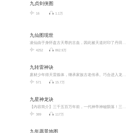
九贞剑侠图
16
1.1万
九仙图现世
凌仙由于身怀盘古天尊的古血，因此被天道封印了丹田，成为废人，偶然之下得到了奇宝九仙图，画里住着九位自称仙人的灵魂，于是逆天强者的逆天传说开始了。
4252
862.9万
九转雷神诀
废材少年得天雷炼体，继承家族古老传承。巧合进入龙腾国神秘组织龙组，通过特殊的修炼功法雷神诀以一己之力挫败龙组中各大豪门高手，登上龙组老大的位子机缘发现腾龙国龙脉得到龙脉认主，吸收强大力量。随后与外国列强开始了生死角逐。干寇国剿灭忍者，斗...
571
15.7万
九星神龙诀
【内容简介】三千五百万年前，一代神帝神秘陨落！三千五百万年后，天之骄子萧然强势崛起！道途三万万，我只取一道！天道宗上，一个扫地的傻子，一朝觉醒！【作者/主播简介】作者：孤情君少，网络小说作家。主播：原聲部落文化传媒【购买须知】1、本作品为...
389
117万
九年愿景地图