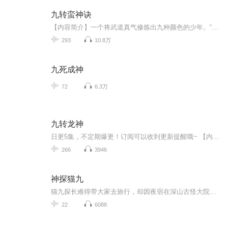
九转蛮神诀
【内容简介】一个将武道真气修炼出九种颜色的少年。“苍茫大地，我主沉浮！”【作者/主播】作者：一丝不苟主播：声画联盟【购买须知】1、本作品为付费有声书，前60集为免费试听，购买成功后，即可收听，可下载重复收听。2、版权归原作者所有，严禁翻录成任...
293
10.8万
九死成神
72
6.3万
九转龙神
日更5集，不定期爆更！订阅可以收到更新提醒哦~ 【内容简介】 一个普通的少年十分怀具的被流星砸中，巧合之下灵魂和一头神龙之魂溶合一体，得到神龙的记忆传承。在陌生的异界横空出世，成为魔兽之神。力败三界神王，让他临驾与众神之上。 【作者介绍...
266
3946
神探猫九
猫九探长难得带大家去旅行，却因夜宿在深山古怪大院中而险象环生。当夜大雨倾盆，小侦们接连失踪，古宅中又鬼影重重……探长能否揭开秘密，带小侦们平安归来？
22
6088