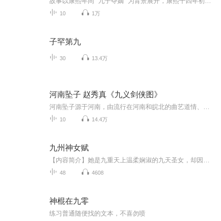
故事以康熙年间 “九子夺嫡” 为背景展开，康熙十四年初立胤礽为太子，然而随着皇子们长大，围绕储君之位，众皇子各怀心思、明争暗斗。从太子胤礽的骄纵失德，到八阿哥胤禩的 “贤名” 结党，再到四阿哥胤禛表面 “不争” 却暗结人脉，各方势力此消彼长。...
10
1万
子罕第九
30
13.4万
河南坠子 赵秀真《九义剑侠图》
河南坠子源于河南，由流行在河南和皖北的曲艺道情、莺歌柳、三弦书等结合形成的传统曲艺形式。约有一百多年历史。流行于河南、山东、安徽、天津、北京等地。因主要伴奏乐器为“坠子弦”（今称坠胡），且用河南语音演唱，故称之为河南坠子。演唱者一人，左手打檀木或枣木简板，边打边唱。也有两人对唱的，一人打简板，一人打单钹或书鼓。还有少 数是自拉自唱的。唱词基本为七字句。伴奏者拉坠琴，有的并踩打脚梆子。初期大 多演唱短篇，也有部分演员演唱长篇。现代题材曲目都是短篇。2006年5月20日，该曲艺经国务院批准列入第一批国家级非物质文化遗产名录。
10
14.4万
九州神女赋
【内容简介】她是九重天上温柔娴淑的九天圣女，却因一场违背伦常的禁忌之爱三世纠结。三生石畔，忘川河旁，奈何桥下，谁曾与她擦肩而过？ 他是四海八荒倾国倾城的大国皇子，却被一句海枯石烂的生死誓言三生纠缠。浮生海畔，往生河旁，忘忧树下，谁又为他...
48
4608
神棍在九零
练习普通随便找的文本，不喜勿喷