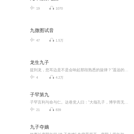
19
1070
九微图试音
47
1.5万
龙生九子
提到龙，您耳边是不是会响起那段熟悉的旋律？“遥远的东方有一条龙，它的名字就叫中国...我们全都是龙的传人”。这首歌大家应该都很熟悉，龙在中国古代被赋予至尊的地位。 中国人以龙为祖先，称自己是龙的传人。龙的历史在中华大地源远流长，遍及南北。您了解龙吗？成语龙生九子，各有不同；龙真的生了九个儿子吗？都是谁呢？今天老雷就说说龙和他的九个孩子。
4
4.2万
子罕第九
子罕言利与命与仁。达巷党人曰：“大哉孔子，博学而无所成名。”子闻之，谓门弟子曰：“吾何执？执御乎，执射乎？吾执御矣。”子曰：“麻冕，礼也；今也纯，俭，吾从众。拜下，礼也；今拜乎上，泰也。虽违众，吾从下。”子绝四：毋意，毋必，毋固，毋我。子畏于匡，曰：“文王既没，文不在兹乎？天之将丧斯文也，后死者不得与于斯文也；天之未丧斯文也，匡人其如予何？”太宰问于子贡曰：“夫子圣者与？何其多能也？”子贡曰：“固天纵之将圣，又多能也。”子闻之，曰：“太宰知我乎！吾少也贱，故多能鄙事。君子多乎哉？不多也！”牢曰：“子云：‘吾不试，故艺。’”子曰：“吾有知乎哉？无知也。有鄙夫问于我，空空如也。我叩其两端而竭焉。”子曰：“凤鸟不至，河不出图，吾已矣夫！”子见齐衰者、冕衣裳者与瞽者，见之，虽少，必作；过之，必趋。颜渊喟然叹曰：“仰之弥高，钻之弥坚。瞻之在前，忽焉在后。夫子循循然善诱人，博我以文，约我以礼，欲罢不能。既竭吾才，如有所立卓尔，虽欲从之，末由也已。”子疾病，子路使门人为臣。病间，曰：“久矣哉，由之行诈也！无臣而为有臣。吾谁欺，欺天乎！且予与其死于臣之手也，无宁死于二三子之手乎！且予纵不得大葬，予死于道路乎？”子贡曰：“有美玉于斯，韫椟而藏诸？求善贾而沽诸？”子曰：“沽之哉！沽之哉！我待贾者也。”子欲居九夷。或曰：“陋，如之何？”子曰：“君子居之，何陋之有？”子曰：“吾自卫反鲁，然后乐正，《雅》、《颂》各得其所。”子曰：“出则事公卿，入则事父兄，丧事不敢不勉，不为酒困，何有于我哉。”子在川上曰：“逝者如斯夫，不舍昼夜！”子曰：“吾未见好德如好色者也。”子曰：“譬如为山，未成一篑，止，吾止也。譬如平地，虽覆一篑，进，吾往也。”子曰：“语之而不惰者，其回也与。”子谓颜渊曰：“惜乎！吾见其进也，未见其止也！”子曰：“苗而不秀者有矣夫！秀而不实者有矣夫！”子曰：“后生可畏，焉知来者之不如今也？四十、五十而无闻焉，斯亦不足畏也已。”子曰：“法语之言，能无从乎？改之为贵。巽与之言，能无说乎？绎之为贵。说而不绎，从而不改，吾末如之何也已矣。”子曰：“主忠信，毋友不如己者，过则勿惮改。”子曰：“三军可夺帅也，匹夫不可夺志也。”子曰：“衣敝缊袍，与衣狐貉者立，而不耻者，其由也与。‘不忮不求，何用不臧？’”子路终身诵之。子
21
839
九子夺嫡