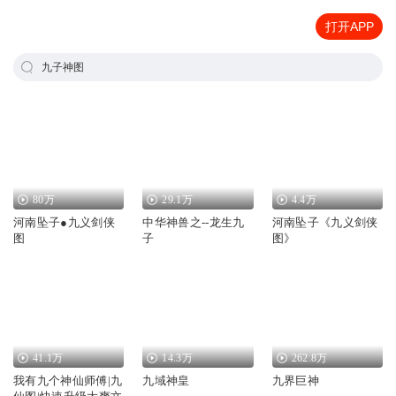
打开APP
九子神图
80万
29.1万
4.4万
河南坠子●九义剑侠
中华神兽之--龙生九
河南坠子《九义剑侠
图
子
图》
41.1万
14.3万
262.8万
我有九个神仙师傅|九
九域神皇
九界巨神