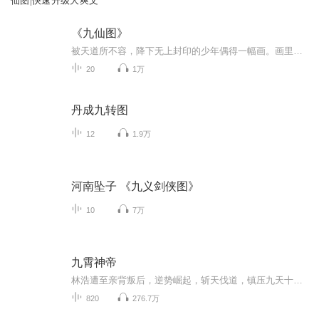
仙图|快速升级大爽文
《九仙图》
被天道所不容，降下无上封印的少年偶得一幅画。画里住着九位自称为仙人的灵魂。于是，一个逆天强者的逆天传说开始了。
20
1万
丹成九转图
12
1.9万
河南坠子 《九义剑侠图》
10
7万
九霄神帝
林浩遭至亲背叛后，逆势崛起，斩天伐道，镇压九天十地，终成一代至尊！！
820
276.7万