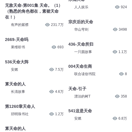
无敌天命-第001集 天命。（1）
人人娱乐
924
（熟悉的角色都在，素裙天命
在！）
宗庆后的天命
有声的紫襟
231.7万
华山穹剑
3498
2669-天命吗
436-天命所归
果维听书
693
一只圆故事
1.1万
536天命大阵
004天命生商
安燃
7.5万
联合读创书院
8
算天命的人
天命-引子
长清故事
4.6万
漂泊的树T
358
第1260章天命人
541这是天命
玥明珠书社
1.2万
安燃
6.8万
算天命的人