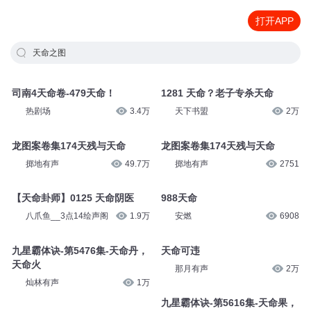
打开APP
天命之图
司南4天命卷-479天命！
1281 天命？老子专杀天命
热剧场
3.4万
天下书盟
2万
龙图案卷集174天残与天命
龙图案卷集174天残与天命
掷地有声
49.7万
掷地有声
2751
【天命卦师】0125 天命阴医
988天命
八爪鱼__3点14绘声阁
1.9万
安燃
6908
九星霸体诀-第5476集-天命丹，
天命可违
天命火
那月有声
2万
灿林有声
1万
九星霸体诀-第5616集-天命果，