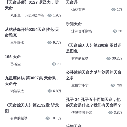
【天命卦师】0127 尽己力，听
天命丹
天命
灿林有声
1万
八爪鱼__3点14绘声阁
1.9万
乐知天命
从姑获鸟开始0354天命雅克·天
沫沫音乐剧场
28
命雅克
三生静水
9.7万
《天命赊刀人》第290章 图财还
是图色
195 天命
有声的紫襟
30.2万
己若尘
21
公孙述的天命之梦与刘秀的天命
九星霸体诀 第3097集 天命果，
之争
天命丹
主播宁小宁
799
鸿达以太
6.8万
孔子-34 孔子五十而知天命，他
《天命赊刀人》第2132章 斩龙
的天命是什么？我们有天命吗？
图
傅佩荣国学馆
3.8万
有声的紫襟
10.1万
乐知天命