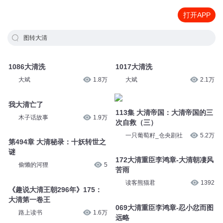
打开APP
图转大清
1086大清洗
1017大清洗
大斌
1.8万
大斌
2.1万
我大清亡了
113集 大清帝国：大清帝国的三
木子话故事
1.9万
次自救（三）
一只葡萄籽_仓央剧社
5.2万
第494章 大清秘录：十妖转世之
谜
172大清重臣李鸿章-大清朝凄风
偷懒的河狸
5
苦雨
读客熊猫君
1392
《趣说大清王朝296年》175：
大清第一卷王
069大清重臣李鸿章-忍小忿而图
路上读书
1.6万
远略