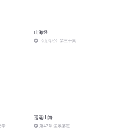
山海经
《山海经》第三十集
遥遥山海
秘辛
第47章 尘埃落定