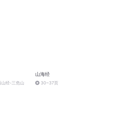
山海经
西山经-三危山
30~37页