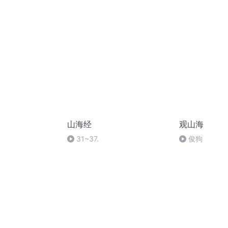
山海经
观山海
31~37.
俊狗