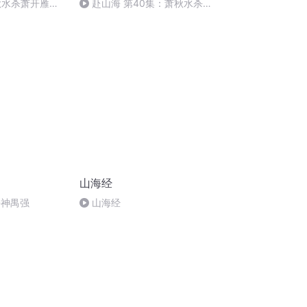
秋水杀萧开雁重
赴山海 第40集：萧秋水杀萧
开雁重建新武林
山海经
海神禺强
山海经