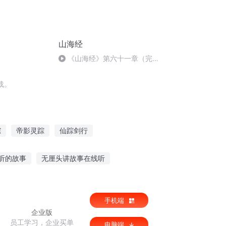
山海经
《山海经》第六十一章（完
结）
载。
踪
帝影灵踪
仙踪剑行
踪
仙踪剑影
仙踪传奇
日月奇踪
听的故事
无厘头讲故事在线听
泡吧少年故事在线听
精灵圣诞故事免费听
手机端
企业版
员工学习，企业买单
电脑端