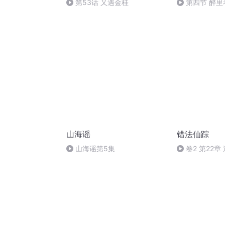
第53话 又遇金桂
第四节 醉里
山海谣
错法仙踪
山海谣第5集
卷2 第22章