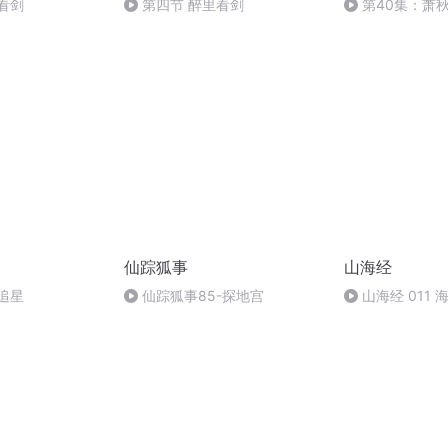
看剑
第四节 醉里看剑
第40集：萧
建新武林
仙踪狐事
山海经
 追星
仙踪狐事85-探地宫
山海经 011 