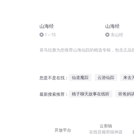
山海经
山海经
1～15
东山经
喜马拉雅为您推荐山海仙踪的精选专辑，包含正品
仙道魔踪
云游仙踪
来去
您是不是在找：
万界仙踪之最强帝国
梦界仙
桃子聊天故事在线听
听爸妈
最新搜索推荐：
爆炸小故事鬼故事在线听
血
苹果听故事免费下载软件
听
云剪辑
开放平台
在线音频剪辑神器