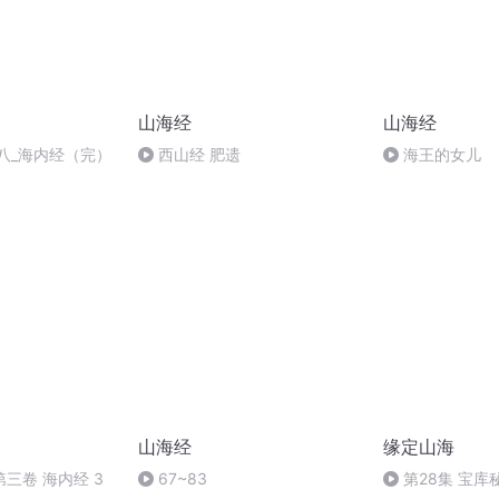
山海经
山海经
八_海内经（完）
西山经 肥遗
海王的女儿
山海经
缘定山海
三卷 海内经 3
67~83
第28集 宝库