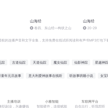
山海经
山海经
卷四、东山经—栒状之山
20-29
授权的连播声音和文字全集，支持免费在线试听阅读和有声书MP3打包下
无踪
古道仙踪
天道仙踪
魔女仙踪
仙影神踪
星越神
踪
仙踪异游记
仙魔道踪
大道行踪
魔踪神影
仙道并无
讲童年元旦故事
意大利爱神故事在线听
听故事哄睡小说
女宝
腥修仙故事在线听
听故事不停说的成语
玩具故事全集免费听
故事会经典老歌
儿童天天听故事的危害
主播培训
小雅智能
车联网平台
兼职副业，兴趣赚钱
智能硬件，连接赋能
自在出行，听我想听