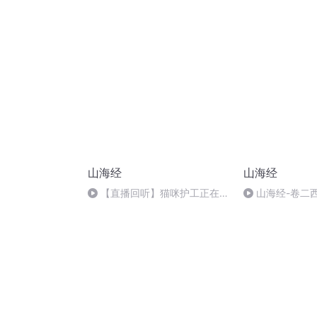
山海经
山海经
【直播回听】猫咪护工正在直
山海经-卷二
播