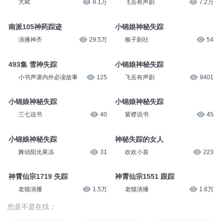
大斌
8.1万
飞岳有声剧
7.2万
南派105神药踪迹
小锦娘神秘失踪
演播神齐
29.5万
猴子剧社
54
493集 雪神失踪
小锦娘神秘失踪
小书声课内外必读故事
125
飞岳有声剧
9401
小锦娘神秘失踪
小锦娘神秘失踪
三七说书
40
紫襟说书
45
小锦娘神秘失踪
神秘失踪的女人
舞动阳光果冻
31
欢欢小喜
223
神霄仙宗1719 失踪
神霄仙宗1551 跟踪
老猫演播
1.5万
老猫演播
1.6万
您是不是在找：