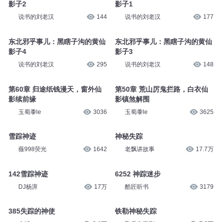
影子2
影子1
说书的刘老汉
144
说书的刘老汉
177
东北邪乎事儿：黑瞎子沟的黄仙
东北邪乎事儿：黑瞎子沟的黄仙
影子4
影子3
说书的刘老汉
295
说书的刘老汉
148
第60章 归途纸钱漫天，窗外仙
第50章 荒山厉鬼拦路，白衣仙
影续前缘
影镇煞解围
玉蜀黍le
3036
玉蜀黍le
3625
雪踪神迹
神秘失踪
薇998荧光
1642
老飘讲故事
17.7万
142雪踪神迹
6252 神踪迷步
DJ杨湃
17万
酷匠听书
3179
385失踪的神使
铁勒神秘失踪