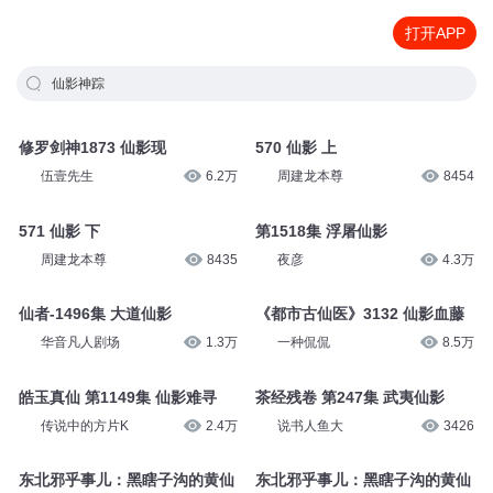
打开APP
仙影神踪
修罗剑神1873 仙影现
570 仙影 上
伍壹先生
6.2万
周建龙本尊
8454
571 仙影 下
第1518集 浮屠仙影
周建龙本尊
8435
夜彦
4.3万
仙者-1496集 大道仙影
《都市古仙医》3132 仙影血藤
华音凡人剧场
1.3万
一种侃侃
8.5万
皓玉真仙 第1149集 仙影难寻
茶经残卷 第247集 武夷仙影
传说中的方片K
2.4万
说书人鱼大
3426
东北邪乎事儿：黑瞎子沟的黄仙
东北邪乎事儿：黑瞎子沟的黄仙