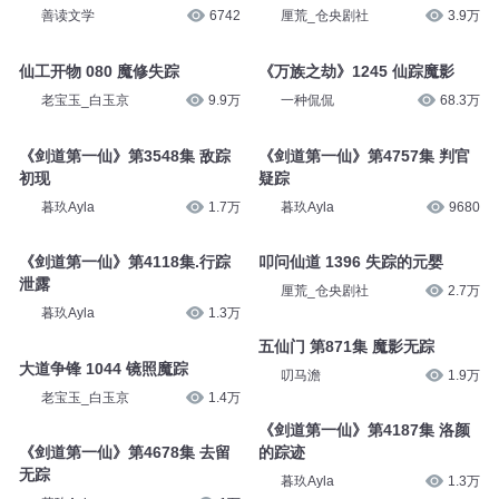
善读文学
6742
厘荒_仓央剧社
3.9万
仙工开物 080 魔修失踪
《万族之劫》1245 仙踪魔影
老宝玉_白玉京
9.9万
一种侃侃
68.3万
《剑道第一仙》第3548集 敌踪
《剑道第一仙》第4757集 判官
初现
疑踪
暮玖Ayla
1.7万
暮玖Ayla
9680
《剑道第一仙》第4118集.行踪
叩问仙道 1396 失踪的元婴
泄露
厘荒_仓央剧社
2.7万
暮玖Ayla
1.3万
五仙门 第871集 魔影无踪
大道争锋 1044 镜照魔踪
叨马澹
1.9万
老宝玉_白玉京
1.4万
《剑道第一仙》第4187集 洛颜
《剑道第一仙》第4678集 去留
的踪迹
无踪
暮玖Ayla
1.3万