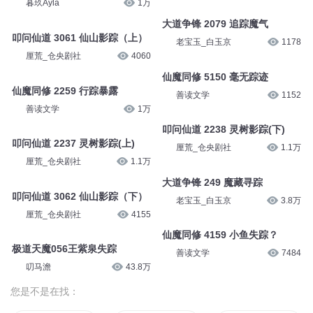
暮玖Ayla
1万
大道争锋 2079 追踪魔气
叩问仙道 3061 仙山影踪（上）
老宝玉_白玉京
1178
厘荒_仓央剧社
4060
仙魔同修 5150 毫无踪迹
仙魔同修 2259 行踪暴露
善读文学
1152
善读文学
1万
叩问仙道 2238 灵树影踪(下)
叩问仙道 2237 灵树影踪(上)
厘荒_仓央剧社
1.1万
厘荒_仓央剧社
1.1万
大道争锋 249 魔藏寻踪
叩问仙道 3062 仙山影踪（下）
老宝玉_白玉京
3.8万
厘荒_仓央剧社
4155
仙魔同修 4159 小鱼失踪？
极道天魔056王紫泉失踪
善读文学
7484
叨马澹
43.8万
您是不是在找：