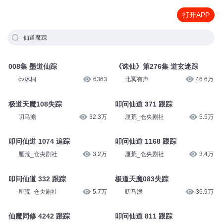
打开APP
仙道魔踪
008集 墨道仙踪
《诛仙》第276集 道玄迷踪
cv沐桐
6363
北冥有声
46.6万
极道天魔108失踪
叩问仙道 371 跟踪
叨马澹
32.3万
厘荒_仓央剧社
5.5万
叩问仙道 1074 追踪
叩问仙道 1168 跟踪
厘荒_仓央剧社
3.2万
厘荒_仓央剧社
3.4万
叩问仙道 332 跟踪
极道天魔083失踪
厘荒_仓央剧社
5.7万
叨马澹
36.9万
仙魔同修 4242 跟踪
叩问仙道 811 跟踪