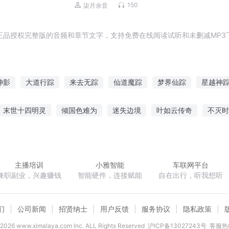
仇成长|免费多播
150
柒月余音
正品授权完整版的音频和章节文字，支持免费在线阅读试听和未删减MP3
神影
大道行踪
来去无踪
仙道魔踪
梦界仙踪
星越神
帝国
仙道并无踪
云游仙踪
仙影神踪
仙踪剑影
帝影灵
末世十四明灵
倾国色难为
迷失边境
叶如云传奇
不灭时
逆天
生命桎梏
异度纵横
网游之圣光骑士
主播培训
小雅智能
车联网平台
兼职副业，兴趣赚钱
智能硬件，连接赋能
自在出行，听我想听
们
公司新闻
招贤纳士
用户反馈
服务协议
隐私政策
2026
www.ximalaya.com lnc. ALL Rights Reserved
沪ICP备13027243号
客服热线