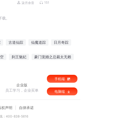
仇成长|免费多播
151
柒月余音
下载。
踪
古道仙踪
仙魔道踪
日月奇踪
踪
天道仙踪
仙踪剑行
空
刹王魅妃
豪门宠婚之总裁太无赖
手机端
企业版
员工学习，企业买单
电脑端
版权声明
自律承诺
：400-838-5616