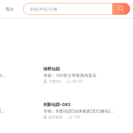
电台
绿野仙踪
分钟
专辑：
100首古琴唯美纯音乐
20.2万
飞雪FM
剑影仙踪-083
|复
专辑：
剑影仙踪|仙侠修真|玄幻修仙|复
仇成长|免费多播
132
柒月余音