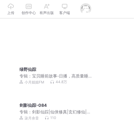
上传
创作中心
有声出版
客户端
绿野仙踪
专辑：
宝贝睡前故事-日播，高质量睡
眠，宝宝身心健康
44.8万
小月姐姐FM
剑影仙踪-084
专辑：
剑影仙踪|仙侠修真|玄幻修仙|复
仇成长|免费多播
110
柒月余音