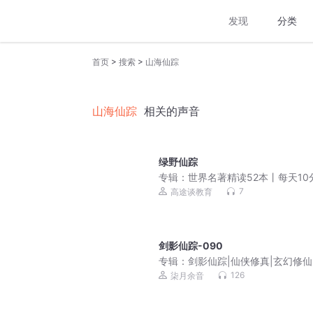
发现
分类
>
>
首页
搜索
山海仙踪
山海仙踪
相关的声音
绿野仙踪
专辑：
世界名著精读52本丨每天10
亲子共读
7
高途谈教育
剑影仙踪-090
专辑：
剑影仙踪|仙侠修真|玄幻修仙
仇成长|免费多播
126
柒月余音