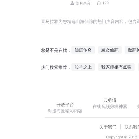
仇成长|免费多播
129
柒月余音
喜马拉雅为您精选山海仙踪的热门声音内容，包含
仙踪传奇
魔女仙踪
魔踪
您是不是在找：
仙踪异游记
万界仙踪之最强
股掌之上
我家师姐有点强
热门搜索推荐：
仙域攻略
御笔图腾
修炼
云剪辑
开放平台
在线音频剪辑神器
对接海量精彩内容
关于我们
联系我
Copyright © 2012-