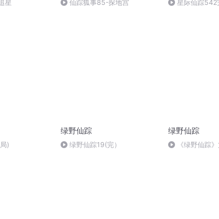
 追星
仙踪狐事85-探地宫
星际仙踪542
绿野仙踪
绿野仙踪
局)
绿野仙踪19(完）
《绿野仙踪》