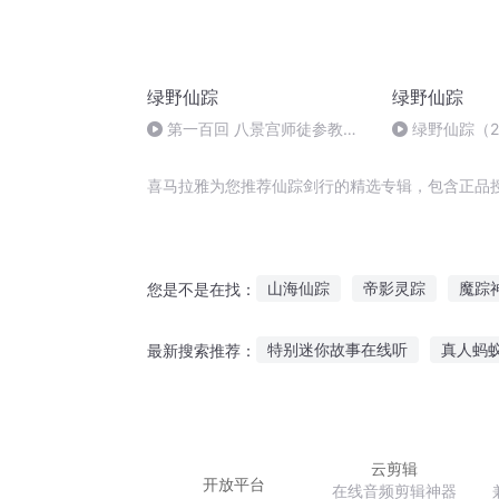
绿野仙踪
绿野仙踪
第一百回 八景宫师徒参教祖
绿野仙踪（
鸣鹤洞歌舞宴群仙（下）
喜马拉雅为您推荐仙踪剑行的精选专辑，包含正品
山海仙踪
帝影灵踪
魔踪
您是不是在找：
云游仙踪
仙踪传奇
仙影
特别迷你故事在线听
真人蚂
最新搜索推荐：
专门给兔子听的故事
小孩听
听水友讲恐怖故事在线听
听
云剪辑
开放平台
在线音频剪辑神器