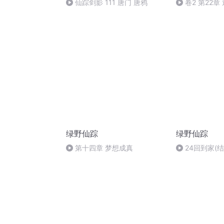
仙踪剑影 111 唐门 唐鸦
卷2 第22章
绿野仙踪
绿野仙踪
第十四章 梦想成真
24回到家(结