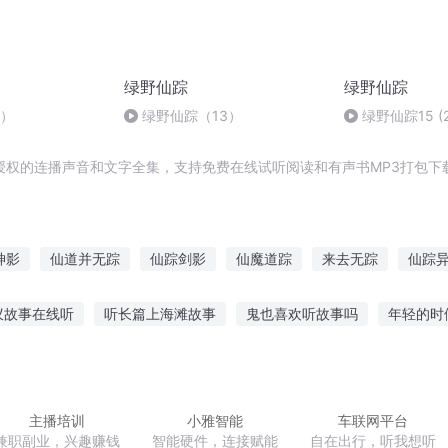
绿野仙踪
绿野仙踪
2）
绿野仙踪（13）
绿野仙踪15 (2
授权的连播声音和文字全集，支持免费在线试听阅读和有声书MP3打包下
神影
仙道并无踪
仙踪剑影
仙魔道踪
来去无踪
仙踪
神踪
大道行踪
天道仙踪
仙道魔踪
星越神踪
古道仙
蚁故事在线听
听长篇上海滩故事
鬼也喜欢听故事吗
年轻的时
故事日常说说
泰坦雕像故事在线听
听故事软件10岁
讲个故事
李广的故事的感悟
听故事的小帅哥视频
主播培训
小雅智能
车联网平台
兼职副业，兴趣赚钱
智能硬件，连接赋能
自在出行，听我想听