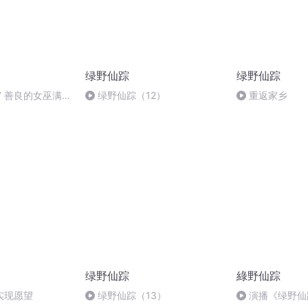
绿野仙踪
绿野仙踪
7 善良的女巫满足
绿野仙踪（12）
重返家乡
(完)
绿野仙踪
綠野仙踪
实现愿望
绿野仙踪（13）
演播《绿野仙