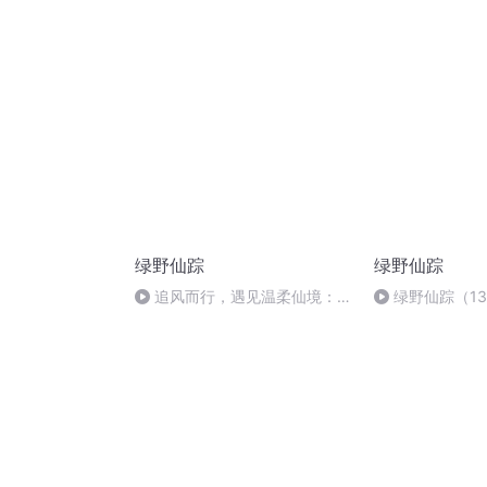
绿野仙踪
绿野仙踪
追风而行，遇见温柔仙境：绿
绿野仙踪（1
野仙踪（4）