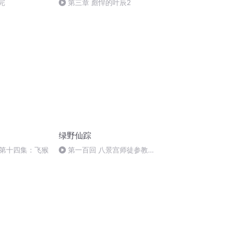
完
第三章 彪悍的叶辰2
绿野仙踪
第十四集：飞猴
第一百回 八景宫师徒参教祖
鸣鹤洞歌舞宴群仙