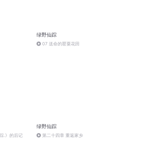
绿野仙踪
07 送命的罂粟花田
绿野仙踪
踪.》的后记
第二十四章 重返家乡