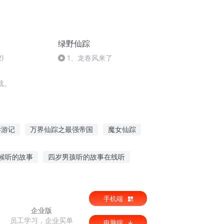
绿野仙踪
)
1、龙卷风来了
载。
异游记
万界仙踪之最强帝国
魔女仙踪
踪
日月奇踪
梦界仙踪
候听的故事
四岁男孩听的故事在线听
给党听大赛
2岁宝宝听故事能力
手机端
企业版
员工学习，企业买单
电脑端