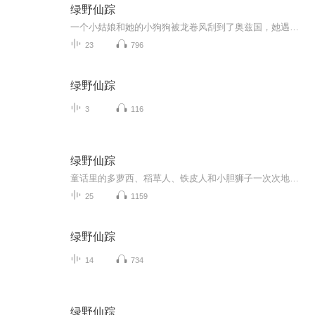
绿野仙踪
一个小姑娘和她的小狗狗被龙卷风刮到了奥兹国，她遇见了谁？又该怎么才能回到自己的家呢？请看多萝西的冒险故事！
23
796
绿野仙踪
3
116
绿野仙踪
童话里的多萝西、稻草人、铁皮人和小胆狮子一次次地把希望注入心田，又一次次地经历了失败。但是，多萝茜心里一直想着堪萨斯州的家，稻草人始终念念不忘找脑子，铁皮人和胆小狮也没有失去信心，他们凭着十足的勇气和达到目的的坚强信念，终于实现了自己的...
25
1159
绿野仙踪
14
734
绿野仙踪