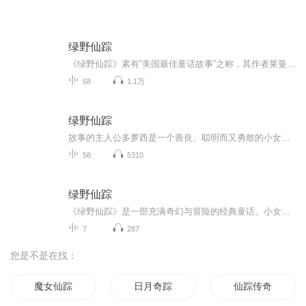
绿野仙踪
《绿野仙踪》素有“美国最佳童话故事”之称，其作者莱曼•弗兰克•鲍姆是美国具有开创意义的童话作家，一生共创作55部小说、83个短篇故事，其中《绿野仙踪》大获成功，是美国儿童文学史上备受赞誉的童话。小说讲述了堪萨斯女孩儿多萝茜及小狗托托被一阵龙...
68
1.1万
绿野仙踪
故事的主人公多萝西是一个善良、聪明而又勇敢的小女孩。她与小狗托托一起被龙卷风带到了一个神奇的国度——奥兹国。在这个国度里，多萝西遇到了许多神奇的生物和人类，他们都有着自己独特的特点和性格。多萝西决心寻找魔法师奥兹，希望他能帮助她回到自己...
58
5310
绿野仙踪
《绿野仙踪》是一部充满奇幻与冒险的经典童话。小女孩多萝茜被一场龙卷风带入神奇的奥兹国，她与稻草人、铁皮人和胆小的狮子结伴，共同踏上寻找智慧、爱心和勇气的旅程。这部作品不仅故事引人入胜，更传递了友情、勇气和智慧的重要性。每个孩子都能从中受...
7
287
您是不是在找：
魔女仙踪
日月奇踪
仙踪传奇