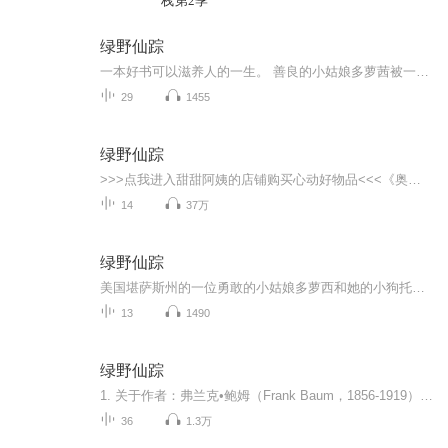
栈第2季
绿野仙踪
一本好书可以滋养人的一生。 善良的小姑娘多萝茜被一场龙卷风刮到了一个陌生而神奇的国度-奥兹国，并迷失了回家的路。在那里，她陆续结识了没脑子的稻草人、没爱心的铁皮人和胆小的狮子，他们为了实现各自的心愿，互相帮助，携手合作，历尽艰险，遇到许多稀奇古怪的事情。最终，他们能凭借自己非凡的智能和顽强的毅力，实现自己的愿望吗？
29
1455
绿野仙踪
>>>点我进入甜甜阿姨的店铺购买心动好物品<<<《奥兹国仙境奇遇记》[1]系列童话小说是美国最伟大的儿童文学作品，被称为美国版《西游记》，是一系列让孩子的想象力更加斑斓的经典小说。一个纯直善良的小女孩、一只调皮捣蛋的小狗、一头胆小可爱的狮子、一个聪明能干的稻草人和一个勤劳勇敢的铁皮人，他们各自都有一段奇特的际遇……充满勇气、信念、正义。《神奇的魔法师》被改编成音乐喜剧在芝加哥上演，后改编为电影《绿野仙踪》。甜甜阿姨个人微信：tiantianpeiyin ...
14
37万
绿野仙踪
美国堪萨斯州的一位勇敢的小姑娘多萝西和她的小狗托托被一阵威力无比的龙卷风吹到了一个遥远而又神奇的国度——奥兹国。为了回到家乡回到亲人身边，多萝西遇到了种种惊险，经历了千辛万苦，在漫长的回家旅程中，多萝西陆续结识了稻草人、铁皮人和胆小师。...
13
1490
绿野仙踪
1. 关于作者：弗兰克•鲍姆（Frank Baum，1856-1919） 美国作家及剧作家，美国儿童文学之父，自封为“奥芝国皇家历史学家”。1880年在南达科他州担任新闻记者时，鲍姆开始了其写作生涯。1900年出版的以虚构的奥芝国为背景创作的《绿野仙踪》是其最为著名、最受读者欢迎的一部作品，他并为此创作了13部续集。鲍姆说：“我的书是为那些心灵永远年轻的人写的，无论他们年纪有多大。“ 2. 关于《绿野仙踪》 《The wizard of Oz》直译应该是《奥兹国的巫师》。最早应该是文学作家陈伯吹先生第一次翻译的这部童话，他直接翻译成《绿野仙踪》可能也是因为这两部小说确实有些相似的地方，都和“访仙求道”有关，都是奇幻世界的剧情。抛开这些，故事中的emerald city也是就是绿宝石城，在译者笔下被说成了”绿野“，故事里许多的魔法，奇景背后都和一个男巫师有关，所以就是”仙踪“了，其实这样的翻译还挺浪漫的。比干巴巴的直译好了很多吧。现在也有翻译成《奥兹国历险记》的～ 在该书的序言里，鲍姆写道：“世世代代流传的古老童话，在今天的儿童图书馆里，也许只能被归为‘历史类’，因为时代已经产生了一系列新的‘传奇故事’。其中，老一套的妖怪、侏儒和仙女消失了，连同所以恐怖的、让人血液凝固的故事，以及作者的道德说教都一起消失了。” 基于这种思想，《绿野仙踪》只为了让今天的孩子们感到开心而写。它期盼成为一部现代童话，其中，包保留了惊奇与欢乐，告别了悲伤与恶梦。” 希望每一位在读这本书的同学，都可以从中感受到温暖善良的力量，也愿我们每个人都如其中的角色一般，变成越来越好的自己！ 备注：本专辑为知米阅读提升营配套音频，方便学员循环收听。 对英文原著学习的小伙伴可以关注我们的微信公众号【知米阅读】，加入我们的学习军团，和上万名小伙伴一起阅读英文原著。100天读3-4本英文原著，思想和英语同时进步！
36
1.3万