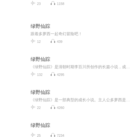
23
1158
绿野仙踪
跟着多萝西一起奇幻冒险吧！
12
439
绿野仙踪
《绿野仙踪》是清朝时期李百川所创作的长篇小说，成书于乾隆三十六年（1771）之前。全书融合了神魔小说、世情小说、历史小说于一炉。 讲述了明朝嘉靖帝时期落第士子冷于冰不肯攀附权贵严嵩，又亲眼目睹朝廷忠良被害、授业恩师病故，看破官场腐败、社会黑暗...
132
4295
绿野仙踪
《绿野仙踪》是一部典型的成长小说。主人公多萝西是一个寻常的女孩，她和叔叔婶婶住在乡下，朋友很少，生活单调乏味。但经历过奇幻的旅程后，她成长起来并具有了让自己变得独立的能力。在旅行中，不仅多萝西成长了，她的朋友们同样也获得了期望的品质。《绿野仙踪》是美国作家弗兰克·鲍姆的代表作，同名系列童话故事的第一部，按照原名直译为《奥兹国的魔术师》，中国国内一般翻译为《绿野仙踪》。...
22
4260
绿野仙踪
25
7234