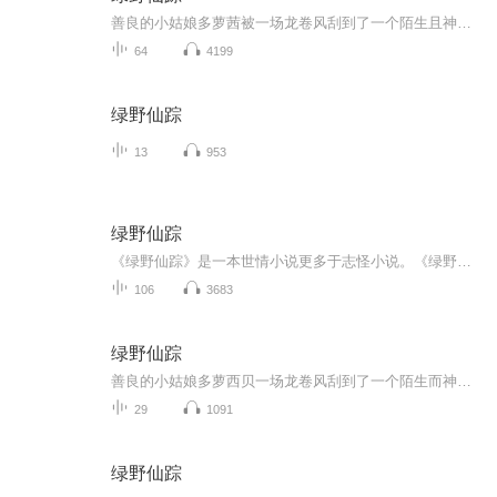
善良的小姑娘多萝茜被一场龙卷风刮到了一个陌生且神奇的国度一奥芝国。她和心爱的伙伴小黑狗托托坚定信心往家走。归途中，多萝茜陆续结识了三个可爱的朋友——没有脑子的稻草人、没有心脏的铁皮人和胆小的狮子。他们为了实现各自的心愿，互相帮助、携手合...
64
4199
绿野仙踪
13
953
绿野仙踪
《绿野仙踪》是一本世情小说更多于志怪小说。《绿野仙踪》在文学上取得了卓越的成就。它对传统的神魔小说有所突破和创新，融神魔小说、世情小说、历史小说为一体。本书很能反映古代小说的特点，是明清小说的一个代表。
106
3683
绿野仙踪
善良的小姑娘多萝西贝一场龙卷风刮到了一个陌生而神奇的国度 ，并迷失的回家的路 。他遇到了稻草人铁皮人和狮子 ，他们为了实现各自的心愿，互相帮助，携手合作 ，历经艰险。最终 ，他们凭借自己非凡的智慧和顽强的毅力 ，都如愿以偿地完成了自己的心愿 。
29
1091
绿野仙踪