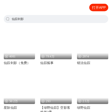
打开APP
仙踪剑影
4081
79.4万
2974
仙踪剑影（免费）
仙踪狐事
错法仙踪
50.2万
293
2.5万
星际仙踪
【绿野仙踪】空影客
绿野仙踪