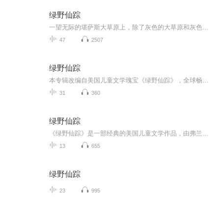
绿野仙踪
一望无际的堪萨斯大草原上，除了灰色的大草原和灰色的天空，什么也看不见。站在那里，每一个方向都一直向天边延伸…亨利叔叔、爱姆婶婶和多萝茜就住在这片草原上。有一天，大旋风来了，大旋风会把房子里的多萝茜和小狗托托带到什么地方去呢？让我们一起来...
47
2507
绿野仙踪
本专辑改编自美国儿童文学瑰宝《绿野仙踪》，全球畅销百年，被列为“十部美国最伟大的儿童文学作品”之一。通过多萝西与稻草人、铁皮人、狮子的奇幻冒险，传递勇气、友爱与成长的永恒主题。内容专为儿童设计，语言充满童趣与想象力。
31
360
绿野仙踪
《绿野仙踪》是一部经典的美国儿童文学作品，由弗兰克·鲍姆创作。故事讲述了美国堪萨斯州的小女孩多萝茜被一阵龙卷风吹到了一个名为奥兹国的奇异世界。为了回到家乡，多萝茜踏上了寻找魔法师奥芝的旅程。在这段冒险中，她结识了没有脑子的稻草人、没有心...
13
655
绿野仙踪
23
995