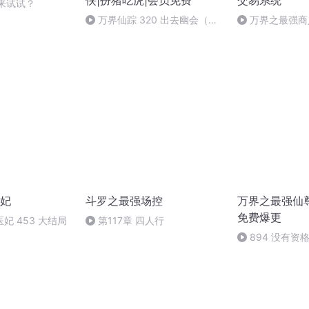
侠|扮猪吃虎|会员免费
交易系统
也来试试？
万界仙踪 320 出去幽会（第
万界之最强商人
一季完结）
后的进阶
妃
斗罗之最强场控
万界之最强仙尊
免费爆更
妃 453 大结局
第117章 四人行
894 没有资格 