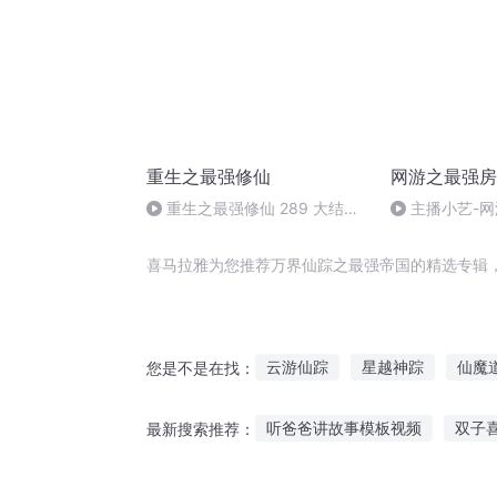
重生之最强修仙
网游之最强房
重生之最强修仙 289 大结局
主播小艺-
（完）
东-502
喜马拉雅为您推荐万界仙踪之最强帝国的精选专辑
云游仙踪
星越神踪
仙魔
您是不是在找：
山海仙踪
仙道并无踪
魔
听爸爸讲故事模板视频
双子
最新搜索推荐：
听古代民间情爱故事有感
拆