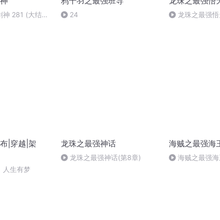
神
鸦千羽之最强班导
龙珠之最强悟
 281 (大结局)
24
龙珠之最强悟天
布|穿越|架
龙珠之最强神话
海贼之最强海
龙珠之最强神话(第8章)
海贼之最强海王
：人生有梦