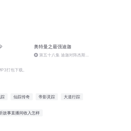
少
奥特曼之最强迪迦
第五十八集 迪迦对阵杰斯提
斯
P3打包下载。
无踪
仙踪传奇
帝影灵踪
大道行踪
仙踪
日月奇踪
听故事直播间收入怎样
听军民故事有感500字