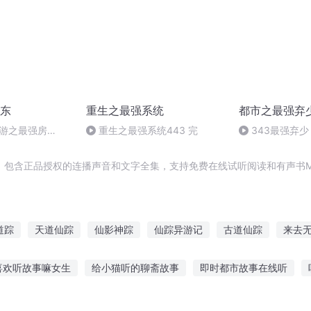
东
重生之最强系统
都市之最强弃
网游之最强房
重生之最强系统443 完
343最强弃少
，包含正品授权的连播声音和文字全集，支持免费在线试听阅读和有声书M
道踪
天道仙踪
仙影神踪
仙踪异游记
古道仙踪
来去
踪神影
仙道魔踪
仙踪剑行
仙踪剑影
魔女仙踪
梦界
喜欢听故事嘛女生
给小猫听的聊斋故事
即时都市故事在线听
房故事全集免费听
白蛇丸子故事在线听
直播听故事睡觉在线收听