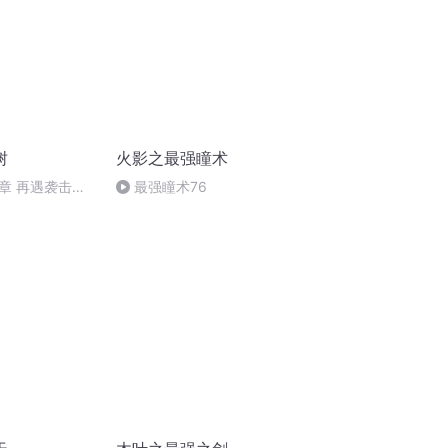
树
火影之最强瞳术
章 再遇袭击
最强瞳术76