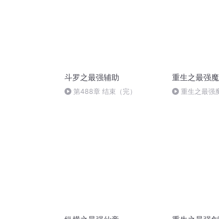
斗罗之最强辅助
重生之最强魔
第488章 结束（完）
重生之最强魔
年之约（完）