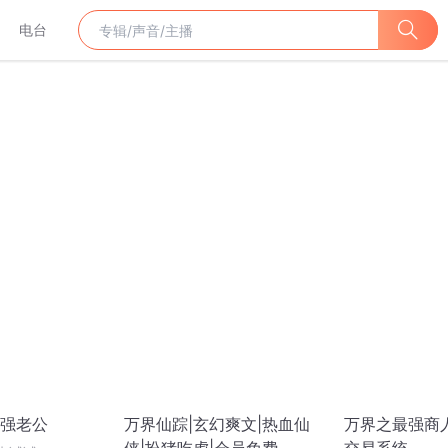
电台
强老公
万界仙踪|玄幻爽文|热血仙
万界之最强商