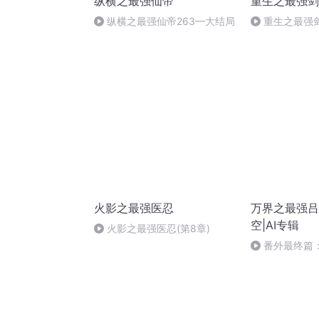
纵横之最强仙帝
重生之最强剑
纵横之最强仙帝263—大结局
重生之最强剑神
恍然大悟
火影之最强医忍
万界之最强吕
空|AI专辑
火影之最强医忍(第8章)
番外最终篇