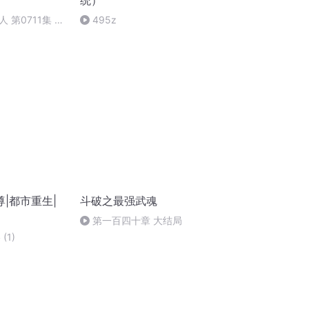
统）
 第0711集 最
495z
|都市重生|
斗破之最强武魂
第一百四十章 大结局
(1)