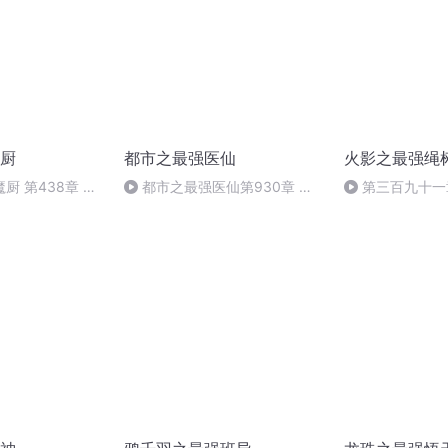
厨
都市之最强医仙
火影之最强绳
厨 第438章 三
都市之最强医仙第930章 角
第三百九十一
落里的杀意（大结局）
（二）