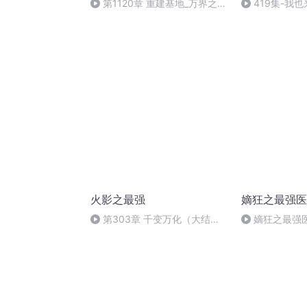
第1120章 重建基地_万界之最
419集-我
强哥斯拉_20200822_202438
火影之最强
嫡狂之最强医
第303章 千变万化（大结
嫡狂之最强医
局）