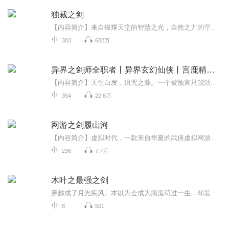
独裁之剑
【内容简介】来自银耀天堂的智慧之光，自然之力的守护者，这是阿克蒙斯神位德鲁伊的王者传奇。【作者/主播简介】作者：发飙的蜗牛主播：居士很忙
303
682万
异界之剑师全职者丨异界玄幻仙侠丨言鹿精品多人有声剧
【内容简介】天生白发，诅咒之脉。一个被预言只能活二十六岁的青年，他该如何踏上传说中的巅峰之路？来自普通山村中的平凡青年，选择一个注定不会被人重视的职业—剑师，为了病重的妹妹，踏访千山，寻找传说中的一张药方，简简单单的一个承诺，也许十年，...
354
22.6万
网游之剑履山河
【内容简介】虚拟时代，一款来自华夏的武侠虚拟网游《天刀》横扫全球，作为前世的剑荡三亚王，开创太白“天峰九云剑”连招打法的绝世天才，楚言意外在一场酒醉后重生到了三年之前，这是《天刀》刚刚开启的蛮荒年代，也是他踏上巅峰的新起点……“谁再叫咱...
236
7.7万
木叶之最强之剑
穿越成了月光疾风。本以为会成为病鬼苟过一生，却发现自己会橘右京的神梦一刀流，还是加强魔改版！于是夭寿啦！月光疾风一刀断山一斩碎星啦！此时，某斑刚复活，挥舞着大宝剑很嚣张：唉，对不起，让你们重新画的地图有点多。于是一根小牙签堵住了他大宝剑的去路。谁？您好，斑爷。我是木叶忍者村木叶神梦流剑术大宗师，月光疾风。然后好大一个须佐被大卸八块。多年以后，六道仙人看着世界异样的风光笑了笑。居然衍生了更强大的力量，这片土地我不用再操心了。六道爷爷，那个力量是什么呀？月光疾风...
8
501