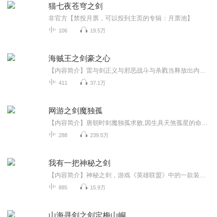
猫七夜苍穹之剑
非官方【禁投月票，可以投到主页的专辑：月票池】
106
19.5万
海贼王之剑豪之心
【内容简介】雷与剑正义与邪恶战斗与杀戮当释放出内心的恶魔后，一切皆有可能。但在某一天，维尔发现，自己追求的只是热血沸腾的战斗，并不是去杀死那些弱者。【作者/主播】作者：那一只蚊子，网络小说作家。主播：烨烨升辉书院【购买须知】1、本作品为付...
411
37.1万
网游之剑魔独孤
【内容简介】唐朝时剑魔独孤求败,因生具天煞孤星的命相，无亲无友，然传闻武至极限可以破碎虚空逆天改命，独孤求败穷极一生追求武道巅峰，可惜天意作弄还差一步就可以走进那武者的最高境界却生命大限以致，无奈下集全部功力开天一斩，死后灵魂进入空间夹缝...
288
239.5万
我有一把神秘之剑
【内容简介】神秘之剑，游戏《英雄联盟》中的一款装备。因其容易滚雪球而产生无敌效应，所以神秘之剑又被玩家称之为“杀人刀”，因其使用效果好得不得了，好到影响到了游戏平衡，因此，此装备已于5.22版本被移除。好吧，圆规正转~ 简单来说，这就是一个自...
885
15.9万
山海寻剑之剑定梅山峒