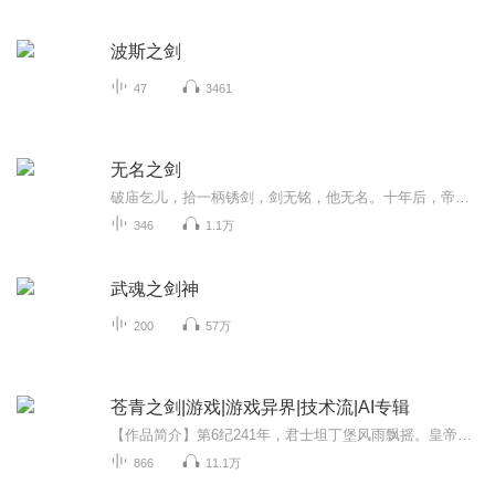
波斯之剑
47
3461
无名之剑
破庙乞儿，拾一柄锈剑，剑无铭，他无名。十年后，帝城擂鼓，他踏血登阙，拔剑指向九霄：无名？自此天下只闻剑名，不敢呼其人！昔日被呼野狗，今朝令神龙噤声。剑锋所指，王座崩塌，苍穹开裂；被笑：“无名之辈，敢剑指苍穹？”抬手剑落，天下无人不服。“...
346
1.1万
武魂之剑神
200
57万
苍青之剑|游戏|游戏异界|技术流|AI专辑
【作品简介】第6纪241年，君士坦丁堡风雨飘摇。皇帝君士坦丁御驾亲征，全军覆没。异教徒帝国携大胜之威，吞并帝国东方全境，兵锋直指首都。17岁的帝国公主狄奥多拉临危登基，而摆在她面前的，是一个已经千疮百孔的烂摊子。罗马，就要亡了。命运的齿轮疯狂...
866
11.1万