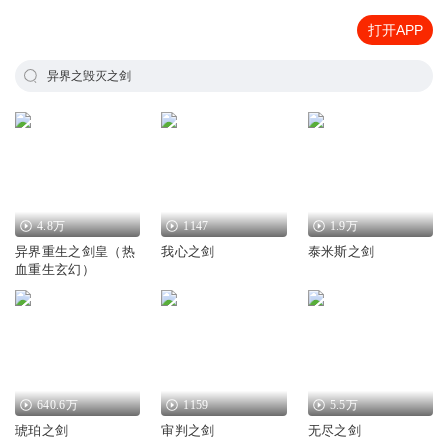
打开APP
异界之毁灭之剑
4.8万
1147
1.9万
异界重生之剑皇（热
我心之剑
泰米斯之剑
血重生玄幻）
640.6万
1159
5.5万
琥珀之剑
审判之剑
无尽之剑