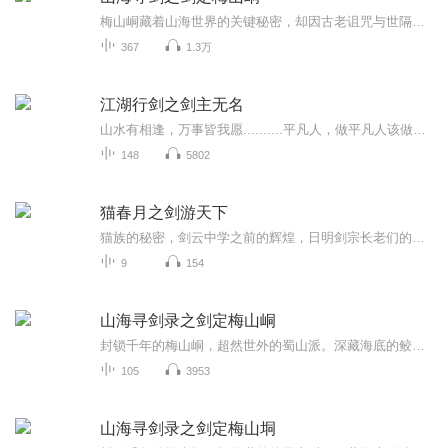
梅山峒藏着山海世界的关键秘密，却因古老诅咒与世隔绝。少年携剑而来，为寻上古神兵、破除峒中危机，与蜀山弟子、神秘族裔组成小队。一路上，他们闯险地、破迷局，在刀剑交锋与人心试探间，逐步揭开梅山封锁的真相，用热血与信念书写 “剑定梅山” 的传奇。
367
1.3万
江湖行剑之剑主无名
山水有相逢，万事皆我愿..........平凡人，做平凡人该做的事，武道者，做武道者该做的事。我呢？做自己该做的事。
148
5802
猫春月之剑游天下
猫族的秘密，剑云中学之前的辉煌，日明剑宗长老们的古老传说……请看天才少女如何当上第一剑宗的九大长老。一直是个人录制啊，如果想参加创作可以私信。对了！总共3季，一季50。主要是太懒了。感谢《盛夏_诺诺》帮忙录制。
9
154
山海寻剑录之剑定梅山峒
封锁千年的梅山峒，超然世外的蜀山派。深藏海底的鲛人国，大漠深处的高昌王墓。雪山之巅的象雄古国。孤悬海外的九尾狐族…跟随主人公走进亦真亦幻的世界。
105
3953
山海寻剑录之剑定梅山垌