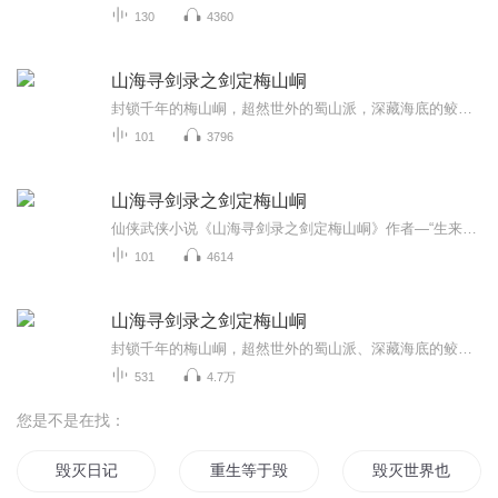
130
4360
山海寻剑录之剑定梅山峒
封锁千年的梅山峒，超然世外的蜀山派，深藏海底的鲛人国，大漠深处的高昌王墓，象雄古国，孤悬海外的九尾狐族...跟随主人公走进亦真亦幻的世界
101
3796
山海寻剑录之剑定梅山峒
仙侠武侠小说《山海寻剑录之剑定梅山峒》作者—“生来自由”，通过讲述姜一枫与赵圆月的探险之旅，展现了勇气、智慧、友情与成长的主题。故事于公元1064年（宋治平元年三月）开始，成都府北门外张家湾小村落，少年姜一枫在学堂学习后前往树林砍柴，意外发...
101
4614
山海寻剑录之剑定梅山峒
封锁千年的梅山峒，超然世外的蜀山派、深藏海底的鲛人国、大漠深处的高昌王墓、雪山之巅的象雄古国、孤悬海外的九尾狐族…跟随主人公走进亦真亦幻的世界
531
4.7万
您是不是在找：
毁灭日记
重生等于毁灭
毁灭世界也可以是