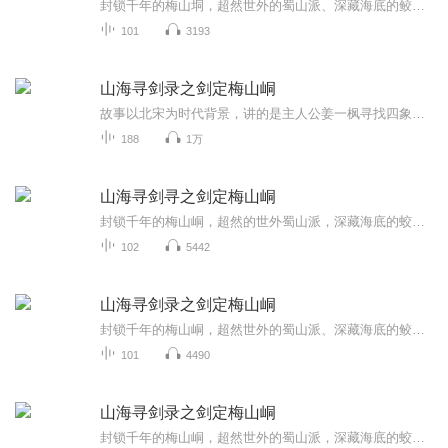
封锁千年的梅山垌，超然世外的蜀山派、深藏海底的鲛人国、大漠深处的高昌王墓、雪山之巅的象雄古国、孤悬海外的九尾狐族……跟随主人公走进亦真亦幻的世界。
101
3193
山海寻剑录之剑定梅山峒
故事以北宋为时代背景，讲的是主人公姜一枫寻找四象之精、铸剑救母的故事，情节离奇曲折。如果您感兴趣就来听听吧！另外顺便点个小关注啥的就太开心啦！茫茫人海，感恩遇见，祝您开心！
188
1万
山海寻剑寻之剑定梅山峒
封锁千年的梅山峒，超然的世外蜀山派，深藏海底的蛟人国，大墓深处的高昌王墓，雪山之巅的象熊国，孤悬海外的九尾狐族…跟随主人公走进亦真亦幻的世界。
102
5442
山海寻剑录之剑定梅山峒
封锁千年的梅山峒，超然世外的蜀山派、深藏海底的鲛人国、大漠深处的高昌王墓、雪山之巅的象雄古国、孤悬海外的九尾狐族.....跟随主人公走进亦真亦幻的世界。
101
4490
山海寻剑录之剑定梅山峒
封锁千年的梅山峒，超然世外的蜀山派，深藏海底的蛟人国，大漠深处的高昌王墓，雪山之㠌的象雄古国，孤悬海外的九尾狐族……历史十玄幻:大宋治平元年的历史大背影，传统的章回体，悬念叠起的情节，丰富恢宏的文化底蕴，和寻剑救母的奇幻主线交织，是听故事...