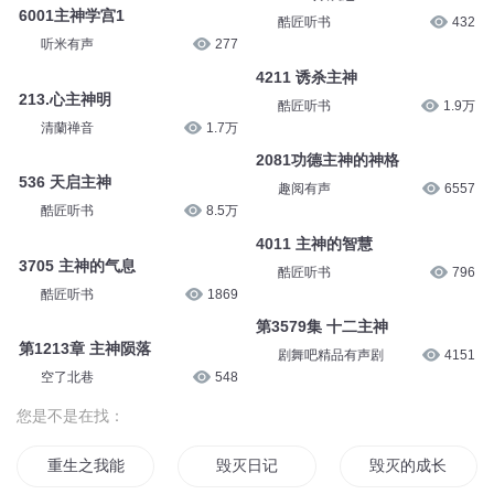
6001主神学宫1
酷匠听书
432
听米有声
277
4211 诱杀主神
213.心主神明
酷匠听书
1.9万
清蘭禅音
1.7万
2081功德主神的神格
536 天启主神
趣阅有声
6557
酷匠听书
8.5万
4011 主神的智慧
3705 主神的气息
酷匠听书
796
酷匠听书
1869
第3579集 十二主神
第1213章 主神陨落
剧舞吧精品有声剧
4151
空了北巷
548
您是不是在找：
重生之我能毁灭
毁灭日记
毁灭的成长