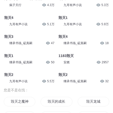
疯子天行
4.3万
九哥有声小说
5.3万
毁灭4
毁灭1
九哥有声小说
5.1万
九哥有声小说
5.9万
毁灭3
毁灭4
继承书场_碇真嗣
47
继承书场_碇真嗣
18
毁灭1
1183毁灭
继承书场_碇真嗣
50
安燃
2957
毁灭2
毁灭2
九哥有声小说
5.5万
继承书场_碇真嗣
32
您是不是在找：
毁灭之魔神传说
毁灭的成长
毁灭龙城