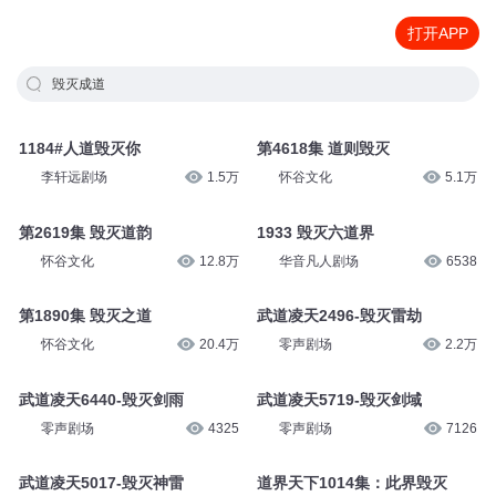
打开APP
毁灭成道
1184#人道毁灭你
第4618集 道则毁灭
李轩远剧场
1.5万
怀谷文化
5.1万
第2619集 毁灭道韵
1933 毁灭六道界
怀谷文化
12.8万
华音凡人剧场
6538
第1890集 毁灭之道
武道凌天2496-毁灭雷劫
怀谷文化
20.4万
零声剧场
2.2万
武道凌天6440-毁灭剑雨
武道凌天5719-毁灭剑域
零声剧场
4325
零声剧场
7126
武道凌天5017-毁灭神雷
道界天下1014集：此界毁灭