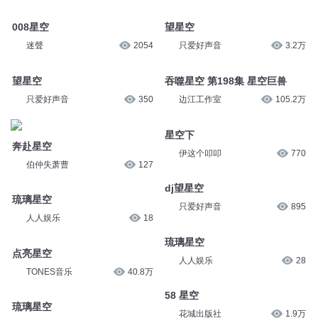
008星空
望星空
迷聲
2054
只爱好声音
3.2万
望星空
吞噬星空 第198集 星空巨兽
只爱好声音
350
边江工作室
105.2万
星空下
奔赴星空
伊这个叩叩
770
伯仲失萧曹
127
dj望星空
琉璃星空
只爱好声音
895
人人娱乐
18
琉璃星空
点亮星空
人人娱乐
28
TONES音乐
40.8万
58 星空
琉璃星空
花城出版社
1.9万