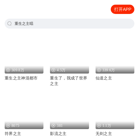
打开APP
重生之主唱
309.8万
4.5万
339.6万
重生之主神混都市
重生了，我成了世界
仙道之主
之主
8075
381
1.1万
符界之主
影流之主
无剑之主