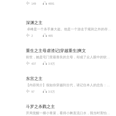
149
4691
深渊之主
卓峰是一个杀手兼大盗。他是一个游走于规则之外的存在，在现在地球上，他是公认的最强大的人。这个世界，没有他无法到达的地方，没有他杀不死的人，没有他不能盗走的东西。他的存在让太多人胆寒，许多位高权重的大人物，以为他而寝食难安。于是卓峰这个...
2
465
重生之主母虐渣记|穿越重生|爽文
前世，她是宅门里最善良的主母，却成了众人眼中的软柿子。婆婆吸血，丈夫背叛，继子继女成天算计，她的好心换来的，却是一场场悲剧。最终，她含恨而终，只留下满心的不甘与愤怒。这一世，她不仅要复仇，还要夺回属于自己的幸福。那些曾经伤害她的人，她一...
437
3.9万
东宫之主
【内容简介】假如你穿越到古代，请记住本人的忠告：不要表现得太聪明，除非你想被当成妖怪乱棍打死；不要妄想逛秦楼楚馆逗清倌，若你想以"万花楼名妓千人枕万人骑"的美名留芳千古，那自然作罢；不要奢望三夫四郎NP结局，在现代社会都做不到的事，在正常的...
97
3.5万
斗罗之杀戮之主
开局觉醒一棵小青菜，看得小舞直流口水，我当时害怕极了。又觉醒杀戮之剑白幽，小青菜进化成为生命树，左手执剑掌杀伐，右手托树掌生死，在斗罗，这是属于叶青的神话。