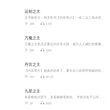
运朝之主
文字版权方：阅文听书【内容简介】一命二运三风水四积阴德五功名！建无上天朝，聚天下气运，破己身业障，证长生不死！【作者/主播简介】作者：枫雪乱，网络小说作家。主播：纵横四海【购买须知】1、部分集数可免费试听，具体以专辑播放页为准。2、版权归原...
209
2.3万
万魔之主
万魔之主风无忌重生到天苍大陆，成为人人喊打的窝囊废婿！身怀黑魔玲珑塔，修太古狂魔篇，一路高歌猛进！炼阵结丹？小意思。制作铭文，沟通器灵……只是常规操作。管你什么天才、奇才，在本座面前，全是蠢材！ --万魔之主【购买须知】 1、本作品为付费有...
594
1260
丹宫之主
【内容简介】她真的回来了，重生在小辰界即将破碎的时候，重生这一世，她只想好好保住自己的一对小包子……【作者/主播简介】作者：秦时蓝，网络小说作家。主播：寐尹【购买须知】1、本作品为付费有声书，前106集为免费试听，购买成功后，即可收听，可下载...
413
58.1万
九星之主
寒星映戟月照弓，龙雀辚辚雪夜惊。 半纸功名千山外，银花火树故乡中。 “我，荣陶陶，总有一天，会成为那九颗星辰的主人。” 那一年，一个背着小书包、头顶天然卷、手持方天画戟的少年，在天台上如是说道。 ... 轻松搞笑
20
6093