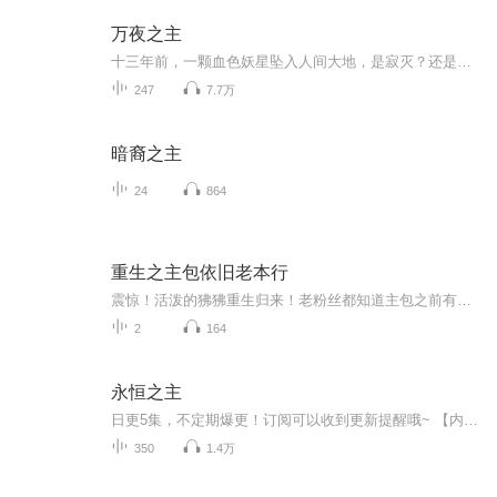
万夜之主
十三年前，一颗血色妖星坠入人间大地，是寂灭？还是复苏？ 星海黯淡，万物凋敝。黄昏时分的幽雾再一次地弥漫而出，一个神秘的世界就此揭露了出来...
247
7.7万
暗裔之主
24
864
重生之主包依旧老本行
震惊！活泼的狒狒重生归来！老粉丝都知道主包之前有一个超级超级牛的专辑结果被举报下架了。主包斟酌了许久，不希望你们伤心，所以依旧老本行。重点！！！专辑内所有内容皆为转载噢～祝生活开心 一夜好梦 晚安�
2
164
永恒之主
日更5集，不定期爆更！订阅可以收到更新提醒哦~ 【内容简介】 回归乡土的青年萧国庆，凭借家传雕刻技艺，意外触碰神秘力量，神魂觉醒，步入修真世界。在神奇的原石空间中，他目标坚定，追求长生之道，欲参悟天地法则。修行路上，生死试炼、神通对决，他将...
350
1.4万