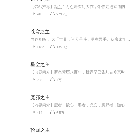
【强烈推荐】起点百万点击玄幻大作，带你走进武道的世界你要相信做梦也是可以修仙的【内容简介】 这是个神奇的世界，所有人都在追求武道，传说武道练到极致可以搬山分海，飞天遁地。在古人的传纪之中，甚至还有人羽化飞仙，长生不老。 地球普通少年被...
918
273.7万
苍穹之主
内容介绍： 大千世界，诸天星斗，尽在吾手。妖魔鬼怪，阴阳万法，一念生灭。“天道不公，祸乱横行。人间王朝，弱肉强食。我不求成仙成神，只求有朝一日掌控苍穹。作者：风圣大鹏，男，网络作家，曾有多部作品点击过亿。2018年5月，入选第三届“橙瓜网络文学奖”十二主神。 主播：少华 购买须知： 1.本作品为付费有声书，前200集为免费试听，预计1181集；购买成功后，即可收听，可下载重复收听。2.版权归原作者所有，严禁翻录成任何形式，严禁在任何第三方平台传播，...
1182
135.9万
星空之主
【内容简介】新炎黄历八百年，世界早已告别古修真时代，步入现代。交流共赢，既竞争又合作是当前时代的主流。有人一只宝葫炼万物。有人大梦平生我先觉。有人天生神人起凡尘……未知的道理，无尽的星空是所有修士共同的全新征途新炎黄历八百年，世界早已告...
268
4万
魔邪之主
【内容简介】魔者，欲心，邪者，诡变，魔邪者，随心所欲，千变万化。【作者/主播】作者：永不落伍主播：燚声有你【购买须知】1、部分集数可免费试听，具体以专辑播放页为准。2、版权归原作者所有，严禁翻录成任何形式，严禁在任何第三方平台传播，违者将追...
414
6.5万
轮回之主