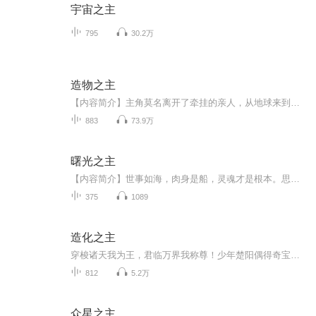
宇宙之主
795
30.2万
造物之主
【内容简介】主角莫名离开了牵挂的亲人，从地球来到一颗陌生的修者为尊的白玉星，他要重回地球，就必须走上最强之路，成为最强大的修者。无意中融合的宇宙本源，开启了主角的无敌生涯。【作者/主播简介】作者：夜·水寒，网络小说作家。主播：霖昱有声，专...
883
73.9万
曙光之主
【内容简介】世事如海，肉身是船，灵魂才是根本。思想和灵魂的高度，才能真正的体现一个人的价值。什么？地狱大魔神要来毁灭地球？刘仁睁开双眼，挥动着手掌。于是诸星陨灭。【作者/主播】作者：楚桥，网络小说作家。主播：魔声互娱【购买须知】1、本作品...
375
1089
造化之主
穿梭诸天我为王，君临万界我称尊！少年楚阳偶得奇宝青铜门能够穿越无尽世界,刚刚穿越与天武大陆的 楚阳合为一体，天武大陆的楚阳却惨遭灭门，一付身躯两份责任。肩负血海深仇的他如何在宗门追杀下 成长。在穿越的各个世界里，先是成为剑圣的徒弟，又做过帮...
812
5.2万
众星之主