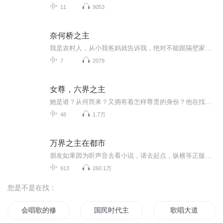
11
9053
奈何桥之主
我是农村人，从小我爸妈就告诉我，绝对不能跟隔壁家的妹妹玩。可是我却听人说，以前我家早就和她家订了娃娃亲，照理来说，她应该是我老婆才对。如果想阅读文字完整版小说，请到威/信/搜一搜中搜索工//种/浩【书粉】关注并回复数字：【413】，就可以阅读全文【注意一定要关注工/种/浩，在工/种/浩里回复才有用】我就很好奇，当时我也小，就直接去问爸妈为什么我不能找我老婆玩。因为邻居家的妹妹很漂亮很可爱，我想要这样的老婆。结果我爸就是不肯说，我当时也急了，就哭着说自己一定要妹妹这么漂亮...
7
2079
女尊，六界之主
她是谁？从何而来？又拥有着怎样尊贵的身份？他在找谁？那是他爱了几世的人，他怎么能舍得让她灰飞烟灭！“月，你究竟在哪里？”她在呼唤谁？他把六界送给她，却不知与世界相比，她只想有他陪在身边……
48
1.7万
万界之主在都市
朋友如果因为听声音去看小说，请去起点，纵横等正版小说网站观看，写作不易，请支持一下作者，谢谢！据说，在诸天万界之中，还有一个过渡界面，谓之墓界。心怀牵挂的人，在死去之后，会先到墓界里沉淀一段时间，洗去执念，了结尘缘。而项飞，却有幸获得了出入墓界的能力，于是，一个睡在墓地、服务灵魂的奇葩人物，就这样诞生了……有车吗？--没有。有房吗？--没有。那你有什么？--我有很多墓地，你可以随便挑。
913
260.1万
您是不是在找：
会唱歌的修罗
国民时代主唱男神是女生
歌唱大道