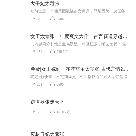
太子妃太嚣张
她前世是一个佣兵团最强的女佣兵，只是因为一次任务失败被别人判了死刑。死了，却没想到穿越到了落月王朝，更没想到这么还这么抢手，那她到底经历了啥？嘘~一般人我还真不告诉他，快来听听吧！
54
2685
女王太嚣张丨年度爽文大作丨古言霸道穿越丨多人有声剧
【内容简介】他是至高妖皇，邪魅狂傲，绝世无双：“这天下，你若想要，我为你取。你若不要，我为你灭。”她眉眼一挑，笑靥如花：“天下？什么破玩意儿，我不稀罕。这江山如画，怎敌一个你？夫君别闹了，回家洗洗睡吧。”这一生风起云涌，命定她翻手为云覆...
434
248.1万
免费|女王嫁到：花花宫主太嚣张|古代言情&女帝&爆笑
稳定日更5集，不定期爆更，AI主播良心又迷人，订阅追更不迷路！ 【内容简介】 谁说只有男子才可以后宫三千，女人也可以。一场穿越，花花宫主不断充实后宫，把豪言变现实，开启了属于她自己的风流天下…… 【作者介绍】 作者：杨火火
201
6595
逆世嚣张走天下
583
1610.7万
废材丑妃太嚣张