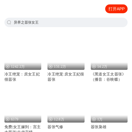
打开APP
异界之嚣张女王
1242.2万
151.2万
14.2万
冷王绝宠：庶女王妃
冷王绝宠:庶女王妃很
《黑道女王太嚣张》
很嚣张
嚣张
（播音：谷映蝶）
6379
12.8万
1万
免费|女王嫁到：宫主
嚣张气修
嚣张枭雄