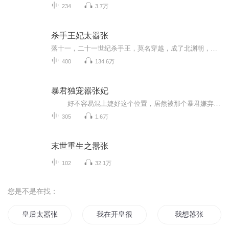
234
3.7万
杀手王妃太嚣张
落十一，二十一世纪杀手王，莫名穿越，成了北渊朝，被生生毒死的丞相嫡女虐渣复仇，没有人会想到，这个人，已经不是原来的尹千雪了！无论如何，她既然在这具尸体上重生，以后就会是她的人生。至于之前的尹千雪，放心，她会帮她报仇的！她落十一，从来不是...
400
134.6万
暴君独宠嚣张妃
好不容易混上婕妤这个位置，居然被那个暴君嫌弃了！各妃争宠，情敌排挤，丫的！跟她们拼了。 换上性感的睡衣，踩着碎步，抹黑混进某暴君的龙床上。“皇上，来嘛。”一记媚眼后，将床上的男人扑倒。谁曾想，她居然反被调戏了！MD！...
305
1.6万
末世重生之嚣张
102
32.1万
您是不是在找：
皇后太嚣张
我在开皇很嚣张
我想嚣张