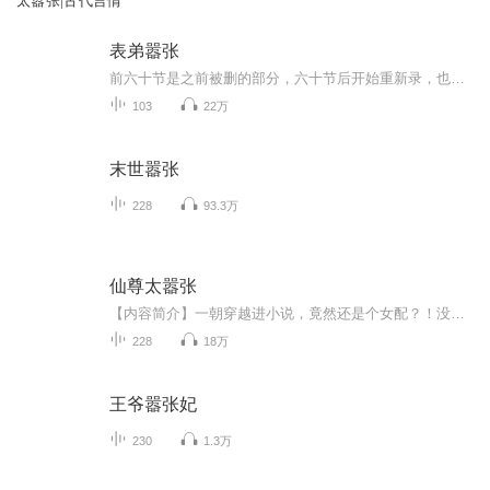
太嚣张|古代言情
表弟嚣张
前六十节是之前被删的部分，六十节后开始重新录，也不知道能保存多久，图个自己高兴。第一次播有声书。录完六十节再回头听第一节，真的很不满意呢。希望越录越好吧。
103
22万
末世嚣张
228
93.3万
仙尊太嚣张
【内容简介】一朝穿越进小说，竟然还是个女配？！没关系，看我如何逆袭，成就一代传奇。虐女主、毁剧情、登仙道、坐拥美男。什么？你说我太嚣张？那我就嚣张给你看！【作者/主播简介】作者：猫儿玖，网络小说作家。主播：浅月【购买须知】1、本作品为付费...
228
18万
王爷嚣张妃
230
1.3万