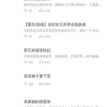
废材丑妃太嚣张作者：傲娇的小红薯白家嫡女，人傻脸丑，没有武脉，活的像狗。一朝穿越，虐渣升级，逆我者亡，挡我者死！废柴？呵呵，姐是极品双武脉。智商低下？嗯，虐个渣还是足够的。丑八怪？开玩笑，解除封印美哭你。不好意思，姐我本名姓张！嚣张的张...
40
7530
【重生/游戏】全职女王异界在线执政
当电竞女王苏念在现实世界被宣告死亡，她在一个全息游戏中醒来，成为了永夜深渊的恶魔领主。开局一座破城，资源枯竭，强敌环伺。但苏念发现，她能以"任务系统"为杠杆，引导降临的玩家为她所用。于是，史上最硬核的"在线执政"开始了——她发布任务，玩家疯...
80
1455
邪王的嚣张狂妃
大将军秦逸谋略超群、英勇善战，力退蛮夷，战功赫赫，二十四岁封异姓王。现代散打黑带高手，胎穿成古哈尔部落首领的小女儿。二十载她成长为部落中最勇猛的女战士，亦是下一任首领的不二人选 。当狂放不羁的草原公主，遇上邪魅深沉的秦王，一场惊心动魄的爱...
664
4.4万
嚣张娘子要下堂
208
9494
农家媳妇很嚣张