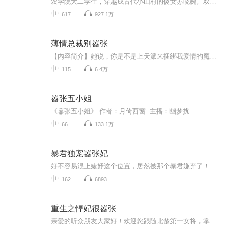
农学院大二学生，穿越成古代小山村的傻女苏晓婉。双亲早亡，家产被霸占，还被苏家嫁给了个啥都不会且带着个小拖油瓶的相公。苏晓婉只能自力更生，利用自己农学院学生的特长，发现了这个世界还没有人懂的使用辣椒的商机，逐渐将小日子过得风生水起。生活蒸...
617
927.1万
薄情总裁别嚣张
【内容简介】她说，你是不是上天派来捆绑我爱情的魔鬼。他说，只要你愿意，我愿意做那个魔鬼。他们很多年前就相识，很多年之后再次相逢，当一份美好的念想掺杂了别的东西，感情这件事就不再单纯，没有了过往，只有不敢做的承诺。【作者/主播简介】作者：如...
115
6.4万
嚣张五小姐
《嚣张五小姐》 作者：月倚西窗 主播：幽梦扰
66
133.1万
暴君独宠嚣张妃
好不容易混上婕妤这个位置，居然被那个暴君嫌弃了！各妃争宠，情敌排挤，丫的！跟她们拼了。换上性感的睡衣，踩着碎步，抹黑混进某暴君的龙床上。“皇上，来嘛。”一记媚眼后，将床上的男人扑倒。谁曾想，她居然反被调戏了！MD！剧情明明不是这样发展的！...
162
6893
重生之悍妃很嚣张
亲爱的听众朋友大家好！欢迎您跟随北楚第一女将，掌控炽云铁骑的萧云卿重生为古灵精怪，随性跳脱的珂芸儿一起去经历复仇跌宕起伏的故事吧！