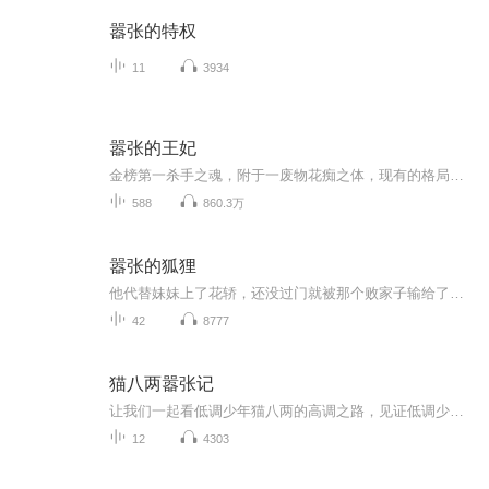
嚣张的特权
11
3934
嚣张的王妃
金榜第一杀手之魂，附于一废物花痴之体，现有的格局，将发生怎样的逆转？ 欺负我是吧？十倍欺负回去！ 和我来明的？直接打得你满地找牙！生活不能自理。 跟我玩儿阴的？阴得你衣服裤子都穿不稳。 驭万兽，练灵丹，制神器，傲世苍穹，凤凌异世，这一切对于她来说，太过于简单...
588
860.3万
嚣张的狐狸
他代替妹妹上了花轿，还没过门就被那个败家子输给了一只狐狸。不知是进的哪家门，也不知是拜的哪家堂，更不知是入得谁家洞房。
42
8777
猫八两嚣张记
让我们一起看低调少年猫八两的高调之路，见证低调少年如何在高调世界崩溃！
12
4303