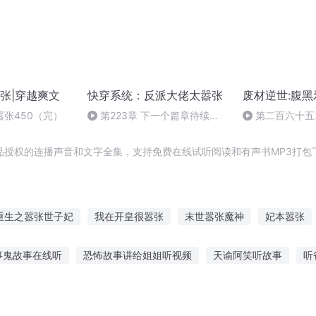
张|穿越爽文
快穿系统：反派大佬太嚣张
废材逆世:腹
张450（完）
第223章 下一个篇章待续
第二百六十五
(完）
品授权的连播声音和文字全集，支持免费在线试听阅读和有声书MP3打包
重生之嚣张世子妃
我在开皇很嚣张
末世嚣张魔神
妃本嚣张
我异嚣张
嚣张的末日之游
异界之嚣张女王
一等王后女人你
事鬼故事在线听
恐怖故事讲给姐姐听视频
天谕阿笑听故事
听
女相嚣张
嚣张的我
手机自己亮了
王子听国王的话的故事
听故事学英文易考题
光