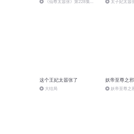
《仙尊太嚣张》第228集
太子妃太嚣张 
（完）
这个王妃太嚣张了
妖帝至尊之邪
大结局
妖帝至尊之
245大结局（