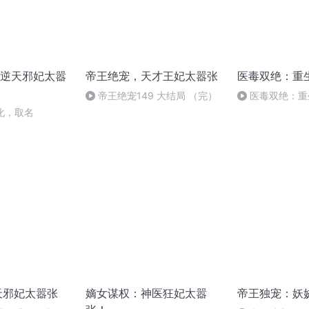
逆天邪妃太嚣
帝王绝宠，天才王妃太嚣张
医毒双绝：重
帝王绝宠149 大结局 （完）
医毒双绝：重
张-337-大结局
变化，取名
天邪妃太嚣张
嫡女谋权：神医狂妃太嚣
帝王独宠：妖