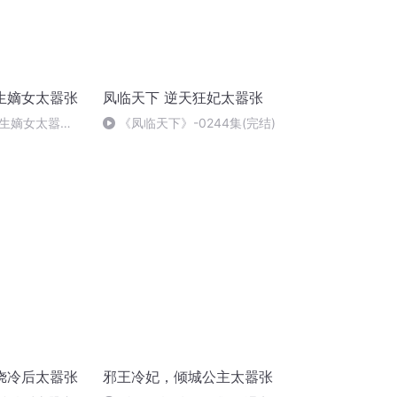
生嫡女太嚣张
凤临天下 逆天狂妃太嚣张
生嫡女太嚣
《凤临天下》-0244集(完结)
娆冷后太嚣张
邪王冷妃，倾城公主太嚣张