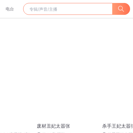
电台
废材丑妃太嚣张
杀手王妃太嚣