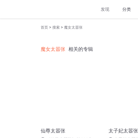
发现
分类
>
>
首页
搜索
魔女太嚣张
魔女太嚣张
相关的专辑
仙尊太嚣张
太子妃太嚣张