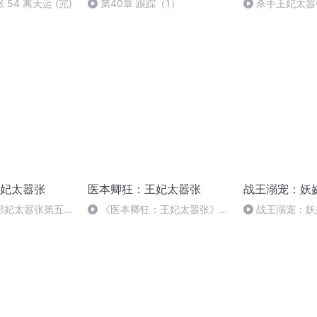
54 离天运 (完)
第40章 跟踪（1）
杀手王妃太嚣
妃太嚣张
医本卿狂：王妃太嚣张
战王溺宠：妖
邪妃太嚣张第五卷
《医本卿狂：王妃太嚣张》
战王溺宠：妖
完结）
210集（完）
313