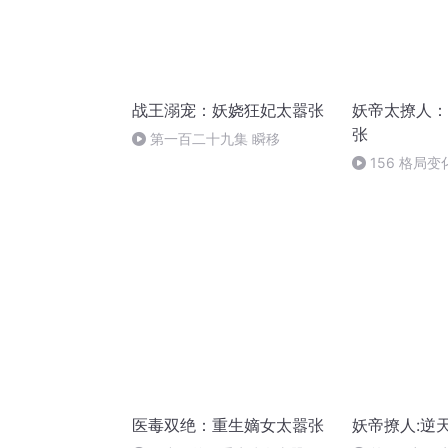
战王溺宠：妖娆狂妃太嚣张
妖帝太撩人：
张
第一百二十九集 瞬移
156 格局
医毒双绝：重生嫡女太嚣张
妖帝撩人:逆