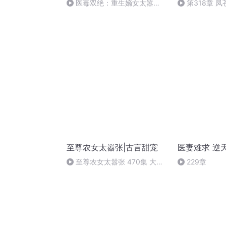
医毒双绝：重生嫡女太嚣
第318章 
张-337-大结局
归！
至尊农女太嚣张|古言甜宠
医妻难求 逆
至尊农女太嚣张 470集 大结
229章
局