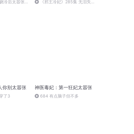
娆冷后太嚣张
《邪王冷妃》285集 无泪失
踪
人你别太嚣张
神医毒妃：第一狂妃太嚣张
看穿了3
684 有点脑子但不多