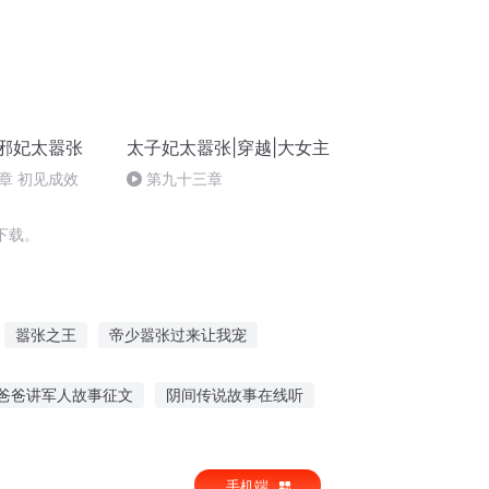
黑邪妃太嚣张
太子妃太嚣张|穿越|大女主
章 初见成效
第九十三章
下载。
嚣张之王
帝少嚣张过来让我宠
别太嚣张
我想嚣张
皇后太嚣张
爸爸讲军人故事征文
阴间传说故事在线听
绪的故事讲给我听
怀旧故事睡前故事在线听
手机端