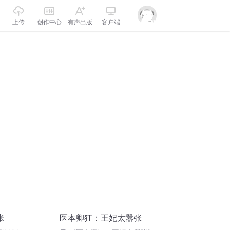
上传
创作中心
有声出版
客户端
张
医本卿狂：王妃太嚣张