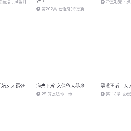
张！
凤苍自爆，凤幽月
帝王独宠：妖
384
第202集 被偷袭(待更新)
天嫡女太嚣张
病夫下嫁 女侯爷太嚣张
黑道王后：女
28 算是还你一命
第113章 被