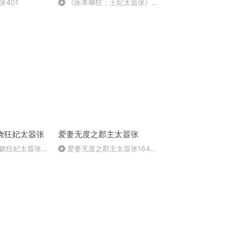
张401
《医本卿狂：王妃太嚣张》
143集
娆狂妃太嚣张
爱妻无度之郡主太嚣张
娆狂妃太嚣张
爱妻无度之郡主太嚣张164番
外文（完）