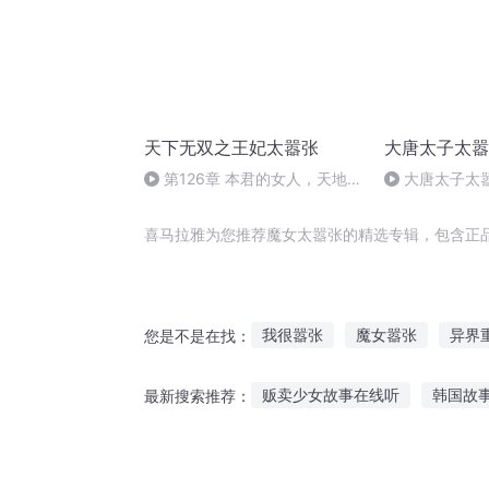
天下无双之王妃太嚣张
大唐太子太嚣
第126章 本君的女人，天地尚
大唐太子太嚣
且不跪！(1)
喜马拉雅为您推荐魔女太嚣张的精选专辑，包含正
我很嚣张
魔女嚣张
异界
您是不是在找：
本王王后很嚣张
倾世嚣张
贩卖少女故事在线听
韩国故
最新搜索推荐：
冷情老公别嚣张
老公别嚣张
熊乐园在线听故事
听鬼故事