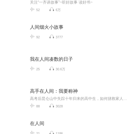
关注“一齐讲故事”~听好故事 读好书~
52
6万
人间烟火小故事
92
3777
我在人间凑数的日子
25
30.6万
高手在人间：我要称神
高考后昆仑山中失踪十年归来的高中生，如何拯救家人，如何拯救爱人，如何世界称神？敬请听书，每日一更。
88
3028
在人间
21
1186