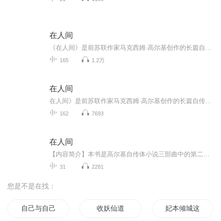
在人间
《在人间》是前苏联作家马克西姆·高尔基创作的长篇自传体小说，是其自传体三部曲中的第二部。小说描述的是主人公阿廖沙（高尔基的文中的名字）1871年到1884年的生活。这段时期他为了生活，靠与外祖母一起摘野果出去卖糊口，他当过绘图师的学徒，在一艘船...
165
1.2万
在人间
在人间》是前苏联作家马克西姆·高尔基创作的长篇自传体小说，是其自传体三部曲中的第二部。小说描述的是主人公阿廖沙（高尔基的文中的名字）1871年到1884年的生活。这段时期他为了生活，靠与外祖母一起摘野果出去卖糊口，他当过绘图师的学徒，在一艘船上...
162
7693
在人间
【内容简介】本书是高尔基自传体小说三部曲中的第二部。主人公阿廖沙11岁时不得不到社会上谋生，历经坎坷，饱尝了世间的痛苦。5年后，阿廖沙怀着进大学的希望去了喀山。【主播简介】晴天，女播，声线多变，从业1年，正式录书200万字。接触影视配音有5年了...
31
2281
您是不是在找：
自己与自己的故事
收妖仙道
妃本倾城这个妖君