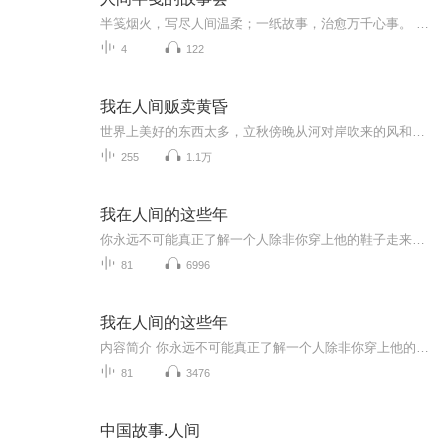
半笺烟火，写尽人间温柔；一纸故事，治愈万千心事。 这里是专属成年人与孩童的温柔故事栖息地。收录安徒生经典童话、民间治愈小故事、人间暖心短章、睡前温柔夜读。 不喧哗，不喧闹，只用干净温柔的声音，娓娓道来世间所有美好、纯粹、善良与童真。大千人...
4
122
我在人间贩卖黄昏
世界上美好的东西太多，立秋傍晚从河对岸吹来的风和十八岁笑起来要命的你。你们是我零零碎碎而烦躁无趣的生活琐事里，唯一耀眼而可爱的存在。谢谢陪伴hi
255
1.1万
我在人间的这些年
你永远不可能真正了解一个人除非你穿上他的鞋子走来走去站在他的角度思考问题可真当你走过他的路时你连路过都觉得难过有时候你所看到的并非事实真相你了解的不过是浮在水面上的冰山一角你对我百般注解和识读并不构成万分之一的我却是一览无遗的你。
81
6996
我在人间的这些年
内容简介 你永远不可能真正了解一个人除非你穿上他的鞋子走来走去站在他的角度思考问题可真当你走过他的路时你连路过都觉得难过有时候你所看到的并非事实真相你了解的不过是浮在水面上的冰山一角你对我百般注解和识读并不构成万分之一的我却是一览无遗的你。
81
3476
中国故事.人间