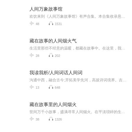
人间万象故事馆
欢饮来到《人间万象故事馆》有声合集。本合集收录悬疑破案、历史传奇、现代都市、唯美诗歌、民间故事等多种题材优质有声小说，包含《袈裟焚》、《沈万三的聚宝盆》、《马年来说马》等口碑作品；一次订阅，就能听遍人间百态、世间万象。不管是想听烧脑谜案...
48
1531
藏在故事的人间烟火气
生活里那些不经意的温暖，都藏在故事中。在这里，我们将邂逅潜心创作的歌手，雨夜便利店掌心存温的老板娘，还有守护着旧诗集与时光的修书老人。每一个短篇，都试图从最平凡的日常里，提炼打动人心的细节与情绪，让忙碌的你我，能听见一份治愈与共鸣。希望...
28
202
我读我析/人间词话人间词
沟通中西，融合古今;开拓美学先河，高拔诗词境界。吉光片羽，闪耀哲学思辨光彩，人间词话，堪称后世词评标的；灵光乍现，捉捕人生情思风影，人间词创，真乃百代诗创高风。用我的阅读致敬观堂先生。我读我析––音色不美，但真实;分析浅显，实我见，每周末五六日更新。
13
648
藏在故事里的人间烟火
世间万千小故事，盛满寻常人间烟火。在平淡琐碎的生活片段里，品读人情冷暖，感悟平凡日子里的温柔与温暖。静下心来聆听，治愈奔波劳碌的心。
38
1326