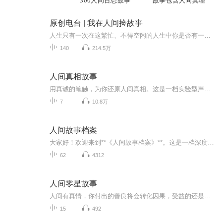
300人间百态故事
故事包含人间真理
原创电台 | 我在人间捡故事
人生只有一次在这繁忙、不得空闲的人生中你是否有一些放不下的事，挥不去的人你是否时常会想：如果当时......那该多好温暖苏音，带你体验百味人生欢迎关注＋订阅＋点赞＋评论＋送月票！主播简介：苏苏，一位在北京努力生活的北漂女孩，喜欢电台/读书/画画/...
140
214.5万
人间真相故事
用真诚的笔触，为你还原人间真相。这是一档实验型声音纪录片。用朴实的文字和纯粹的声音，讲述你平常看不到的人间故事。欢迎订阅，每周一更，和我们一起看见世界。
7
10.8万
人间故事档案
大家好！欢迎来到**《人间故事档案》**。这是一档深度纪录片。我们致力于原汁原味地揭秘和解读中外经典真实事件，并通过每个故事深度传达**“遵守法律、尊重生命、敬畏生命”**的核心理念。我们的内容客观可信，观赏性强，力求不负您的宝贵时间。【重要声...
62
4312
人间零星故事
人间有真情，你付出的善良将会转化因果，受益的还是自己。
15
492