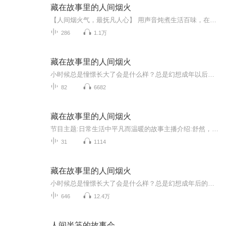
藏在故事里的人间烟火
【人间烟火气，最抚凡人心】 用声音炖煮生活百味，在故事里尝遍柴米油盐的温柔。平凡日子里的微光与褶皱，都被悄悄藏进每段讲述中。点击收听，让耳朵住进一个有温度的人间。
286
1.1万
藏在故事里的人间烟火
小时候总是憧憬长大了会是什么样？总是幻想成年以后的种种美好，想象着自己像灰姑娘一样幸运， 有着不凡的人生。从初出茅庐的热血沸腾到遇到挫折的伤心失望，再到久经风霜的从容淡定。 终老的时候，回想这一切，回忆里的千般美好，万般感慨，一幕幕的回放...
82
6682
藏在故事里的人间烟火
节目主题:日常生活中平凡而温暖的故事主播介绍:舒然，一个努力向上的人主播寄语:心有艳阳，每天都是晴天！更新频率:一周五次
31
1114
藏在故事里的人间烟火
小时候总是憧憬长大了会是什么样？总是幻想成年后的种种美好，想象着自己像灰姑娘一样那么幸运，有着美好的人生。从初出茅庐的热血沸腾到遇到挫折的伤心失望，再到久经风霜的淡定从容。终老的时候，回想这一切，回忆里的千般美好，万种感慨，都一幕幕的回...
646
12.4万
人间半笺的故事会