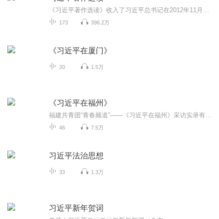
《习近平著作选读》收入了习近平总书记在2012年11月至2022年10月这段时间内的重要著作。这些重要著作，生动记录了以习近平同志为核心的党中央团结带领全党全国各族人民进行伟大斗争、建设伟大工程、推进伟大事业、实现伟大梦想，推动党和国家事业取得历史...
173
396.2万
《习近平在厦门》
20
1.5万
《习近平在福州》
福建共青团“青春频道”——《习近平在福州》采访实录有声悦读
46
7.5万
习近平法治思想
33
1.3万
习近平新年贺词