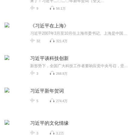
来了！习近平二〇二〇年新年贺词（全文...
9
56.1万
《习近平在上海》
习近平2007年3月至10月任上海市委书记。上海是中国共产党的诞生地、国际性大都市，在我国改革发展稳定中具有重要地位。习近平在特殊时期来到上海，重点抓了市第九次党代会的筹备工作，通过党代会形成共识、凝聚人心、振奋精神。他履职后第一场公开活动是瞻...
32
321.4万
习近平谈科技创新
新形势下，全国广大科技工作者要响应党中央号召，坚定信心，坚韧不拔，坚持不懈，把科技创新摆在更加重要的位置，实施好创新驱动发展战略，继续在加快推进创新型国家建设、世界科技强国建设的历史进程中建功立业，努力为实现“两个一百年”奋斗目标、实现...
3
268.9万
习近平新年贺词
5
274.4万
习近平的文化情缘
3
3.2万