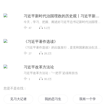
习近平新时代治国理政的历史观丨习近平新时代学习丛书
今天，学习、把握、阐述好习近平总书记新时代治国理政的历史观，对于我们坚定中国特色社会主义道路，对于继承与弘扬中华优秀传统文化，对于中华民族伟大复兴中国梦和“两个一百年”宏伟目标的实现，都具有十分重要的意义。本专辑，以二十余万字的脚本，47...
47
5.2万
《习近平著作选读》
《习近平著作选读》的出版发行，是党和国家政治生活中的一件大事，具有重大而深远的意义。当前，全党正在开展学习贯彻习近平新时代中国特色社会主义思想主题教育，为更好地帮助广大青年加强学习，中央团校新媒体平台推出《习近平著作选读》音频专辑，选取...
27
28.2万
习近平改革方法论
习近平改革方法论：“一把手”必须有担当
1
30.2万
您是不是在找：
见习大记者
我的恋习生
我有一个学习系统