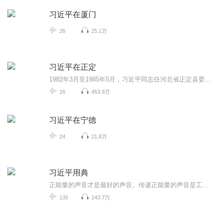
习近平在厦门
26
25.1万
习近平在正定
1982年3月至1985年5月，习近平同志任河北省正定县委副书记和书记，在正定工作了三年多。习近平同志与干部群众打成一片，走遍了全县每一个村。他深入调研，实事求是，敢于担当，锐意改革，广揽英才，心系人民，端正党风，谋划发展，使正定这个历史文化底蕴...
26
453.9万
习近平在宁德
24
21.8万
习近平用典
正能量的声音才是最好的声音。传递正能量的声音是工会组织的光荣职责。大连高新区工会把社会主义核心价值观教育融入到各项活动，基层员工利用业余时间将《习近平用典》朗读出来，制作成音频文件，上传到有声平台，使大家能够利用碎片化时间及上下班路上用...
135
143.7万