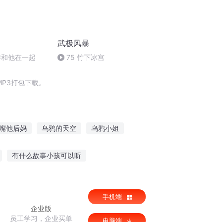
武极风暴
待和他在一起
75 竹下冰宫
P3打包下载。
嘴他后妈
乌鸦的天空
乌鸦小姐
子
绝代乌鸦
乌鸦日志
有什么故事小孩可以听
母讲故事
火场求爱故事在线听
手机端
企业版
员工学习，企业买单
电脑端