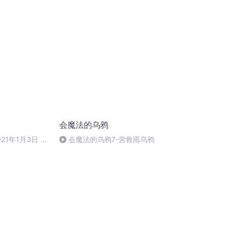
会魔法的乌鸦
21年1月3日 下
会魔法的乌鸦7-营救雨乌鸦