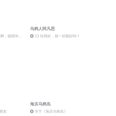
乌鸦人阿凡思
罪网：德国华人
23 结局好，就一切都好吗？
海滨乌鸦岛
朋友
关于《海滨乌鸦岛》