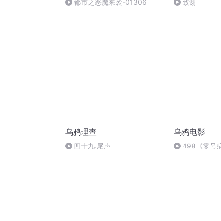
都市之恶魔来袭-01306
致谢
乌鸦理查
乌鸦电影
四十九.尾声
498《零号
女，吸毒？我
人！