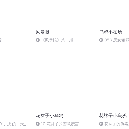
风暴眼
乌鸦不在场
传
《风暴眼》第一期
053 厌女犯
连环迷奸案
花袜子小乌鸦
花袜子小乌鸦
01六月的一天_林
10.花袜子的善意谎言
花袜子的倒霉