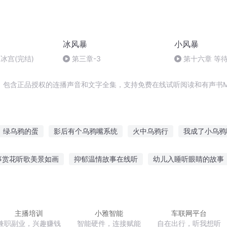
冰风暴
小风暴
下冰宫(完结)
第三章-3
第十六章 等
，包含正品授权的连播声音和文字全集，支持免费在线试听阅读和有声书M
绿乌鸦的蛋
影后有个乌鸦嘴系统
火中乌鸦行
我成了小乌鸦
鸦JOKER
最后一名乌鸦人
我真不是乌鸦嘴
妖怪世界乌鸦太
事赏花听歌美景如画
抑郁温情故事在线听
幼儿入睡听眼睛的故事
我穿越后成了乌鸦嘴
林大乌鸦的妖孽人生
乌鸦和百鬼
线讲故事
听恋爱脑故事博主
分手可以听故事嘛女生
清明听父
蛙故事在线听
小学作文 听爸爸讲故事
听小狐狸的话的故事
主播培训
小雅智能
车联网平台
兼职副业，兴趣赚钱
智能硬件，连接赋能
自在出行，听我想听