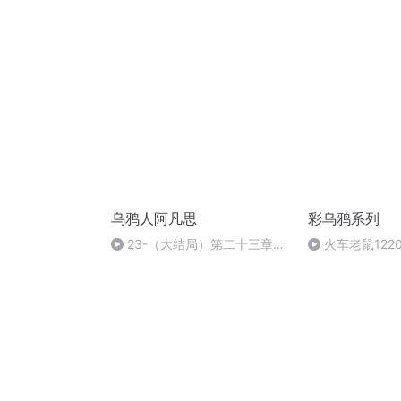
乌鸦人阿凡思
彩乌鸦系列
23-（大结局）第二十三章结
火车老鼠1220
局好，就一切都好了吗？
午9:22