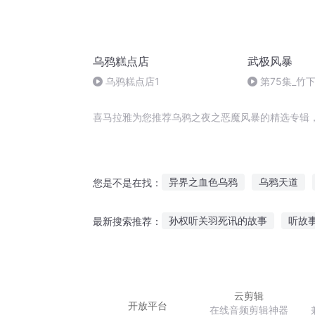
乌鸦糕点店
武极风暴
乌鸦糕点店1
第75集_竹
喜马拉雅为您推荐乌鸦之夜之恶魔风暴的精选专辑
异界之血色乌鸦
乌鸦天道
您是不是在找：
悲鸣的乌鸦
从现在开始我叫乌
孙权听关羽死讯的故事
听故
最新搜索推荐：
乌鸦的古怪人生
暴风恶魔
鼠小弟在线听故事
免费听在
真实犯人故事在线听
腐肉青
云剪辑
开放平台
在线音频剪辑神器