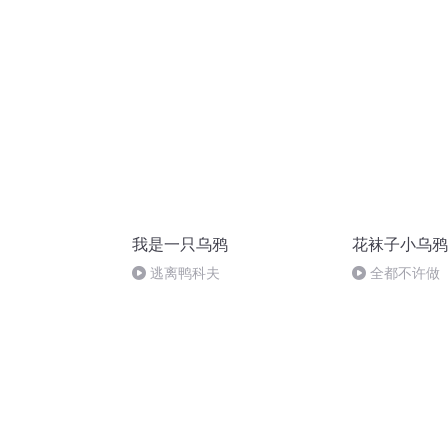
格伦(瑞典)
我是一只乌鸦
花袜子小乌鸦
逃离鸭科夫
全都不许做