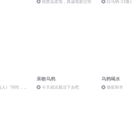
我曾温柔地，真诚地爱过你
白乌鸦-23集
亲吻乌鸦
乌鸦喝水
病人》“同性，妓
今天就试着活下去吧
骆驼和羊
们这里没有这种