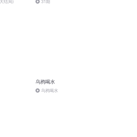
(大结局)
31期
乌鸦喝水
乌鸦喝水