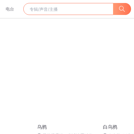
电台
乌鸦
白乌鸦