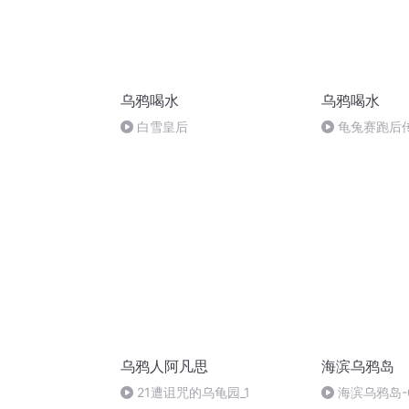
乌鸦喝水
乌鸦喝水
白雪皇后
龟兔赛跑后
乌鸦人阿凡思
海滨乌鸦岛
21遭诅咒的乌龟园_1
海滨乌鸦岛-