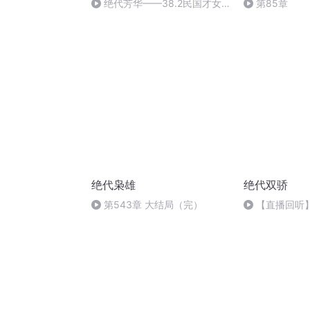
绝代芳华——38.2民国才女
第85章
庐隐（下）
绝代枭雄
绝代双骄
第543章 大结局（完）
【直播回听】