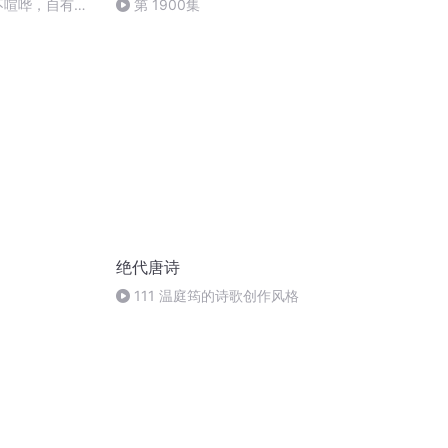
不喧哗，自有声-
第 1900集
绝代唐诗
111 温庭筠的诗歌创作风格