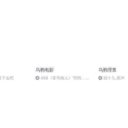
乌鸦电影
乌鸦理查
活下去吧
498《零号病人》“同性，妓
四十九.尾声
女，吸毒？我们这里没有这种
人！