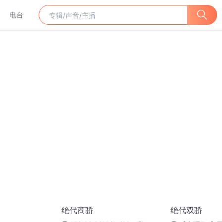
电台
绝代商骄
绝代双骄