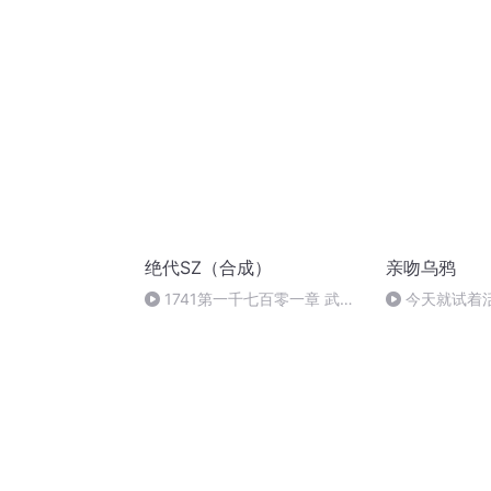
绝代SZ（合成）
亲吻乌鸦
1741第一千七百零一章 武尊
今天就试着
境五重