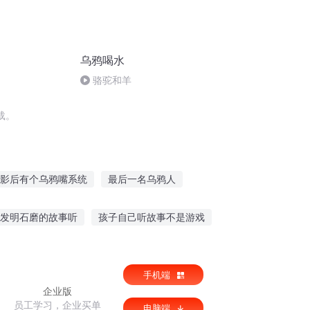
乌鸦喝水
骆驼和羊
载。
影后有个乌鸦嘴系统
最后一名乌鸦人
鸦嘴
我成了小乌鸦嘴他后妈
发明石磨的故事听
孩子自己听故事不是游戏
乌鸦小姐
我会催眠故事在线听
听寓言故事软件免费
手机端
企业版
员工学习，企业买单
电脑端