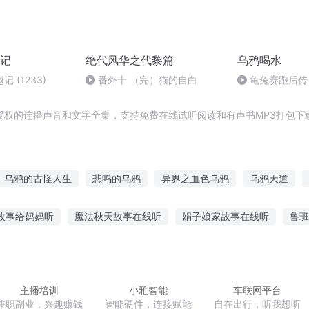
记
绝代风华之代黎篇
乌鸦喝水
 (1233)
番外十 （完）猫的自白
龟兔赛跑后传
授权的连播声音和文字全集，支持免费在线试听阅读和有声书MP3打包下
乌鸦的古怪人生
悲鸣的乌鸦
异界之血色乌鸦
乌鸦天道
界乌鸦太子
乌鸦的天空
林大乌鸦的妖孽人生
我穿越后成了乌
故事给妈妈听
魔法秋天故事在线听
娟子娘家故事在线听
鲁班
始我叫乌鸦JOKER
乌鸦和百鬼
火中乌鸦行
绿乌鸦的蛋
事文案发群里
我想要睡前听故事英语
胎儿听爸爸讲故事视频
妈妈讲故事
听不听恋爱故事的歌曲
主播培训
小雅智能
车联网平台
兼职副业，兴趣赚钱
智能硬件，连接赋能
自在出行，听我想听