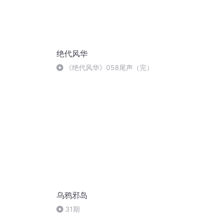
绝代风华
《绝代风华》058尾声（完）
乌鸦邪岛
31期