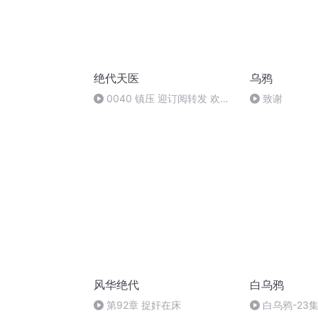
绝代天医
乌鸦
0040 镇压 迎订阅转发 欢迎
致谢
订阅转发 欢迎订阅转发
风华绝代
白乌鸦
第92章 捉奸在床
白乌鸦-23集