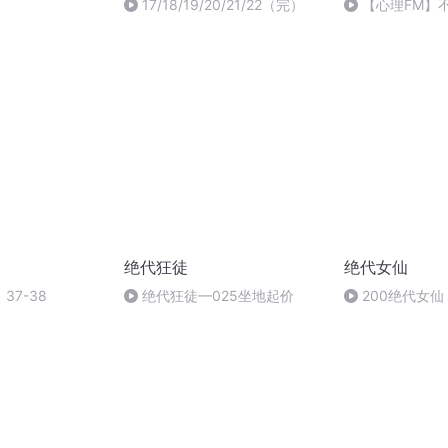
17/18/19/20/21/22（完）
【心理FM】
-纱朵
绝代狂徒
绝代女仙
37-38
绝代狂徒—025坐地起价
200绝代女仙