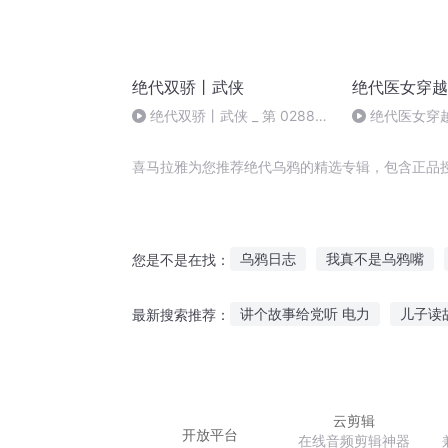
绝代双骄丨武侠
绝代医女穿越
绝代双骄丨武侠 _ 第 0288
绝代医女穿越记
集
喜马拉雅为您推荐绝代乌鸦的精选专辑，包含正品
乌鸦日志
我真不是乌鸦嘴
您是不是在找：
乌鸦之夜之恶魔风暴
妖怪世
讲个故事给党听 电力
儿子读
最新搜索推荐：
乌鸦阿康和超常儿童
从现在开
听海讲古故事大全视频
听故
鬼故事免费听鲁智深
听贝壳
云剪辑
开放平台
在线音频剪辑神器